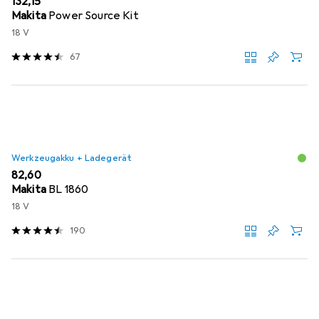
EUR
132,15
Makita
Power Source Kit
18 V
67
Werkzeugakku + Ladegerät
EUR
82,60
Makita
BL 1860
18 V
190