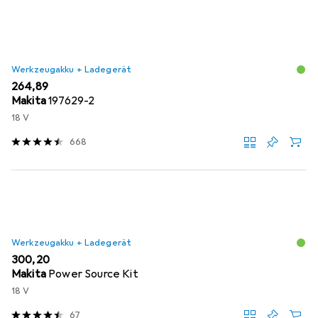
Werkzeugakku + Ladegerät
EUR
264,89
Makita
197629-2
18 V
668
Werkzeugakku + Ladegerät
EUR
300,20
Makita
Power Source Kit
18 V
67