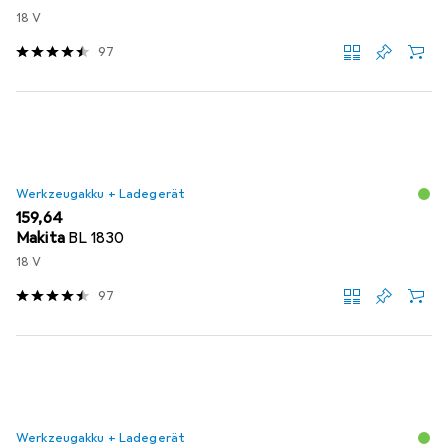
18 V
97
Werkzeugakku + Ladegerät
EUR
159,64
Makita
BL 1830
18 V
97
Werkzeugakku + Ladegerät