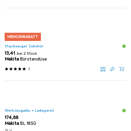
MENGENRABATT
Staubsauger Zubehör
EUR
13,41
bei 2 Stück
Makita
Bürstendüse
5
Werkzeugakku + Ladegerät
EUR
174,88
Makita
BL 1850
18 V