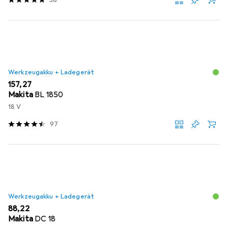
Werkzeugakku + Ladegerät
EUR
157,27
Makita
BL 1850
18 V
97
Werkzeugakku + Ladegerät
EUR
88,22
Makita
DC 18