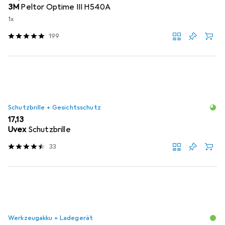
3M
Peltor Optime III H540A
1x
199
Schutzbrille + Gesichtsschutz
EUR
17,13
Uvex
Schutzbrille
33
Werkzeugakku + Ladegerät