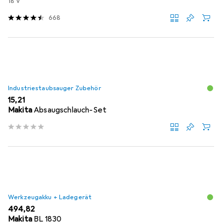
18 V
668
Industriestaubsauger Zubehör
EUR
15,21
Makita
Absaugschlauch-Set
Werkzeugakku + Ladegerät
EUR
494,82
Makita
BL 1830