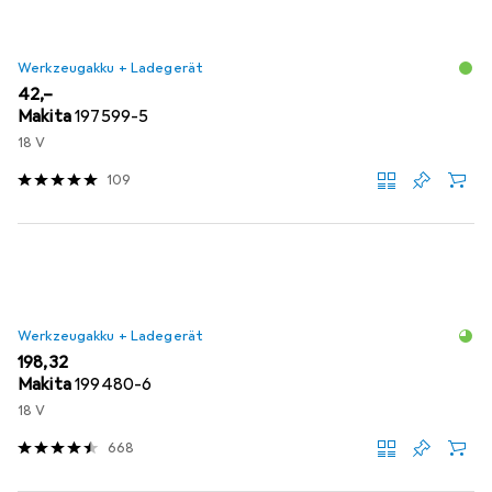
Werkzeugakku + Ladegerät
EUR
42,–
Makita
197599-5
18 V
109
Werkzeugakku + Ladegerät
EUR
198,32
Makita
199480-6
18 V
668