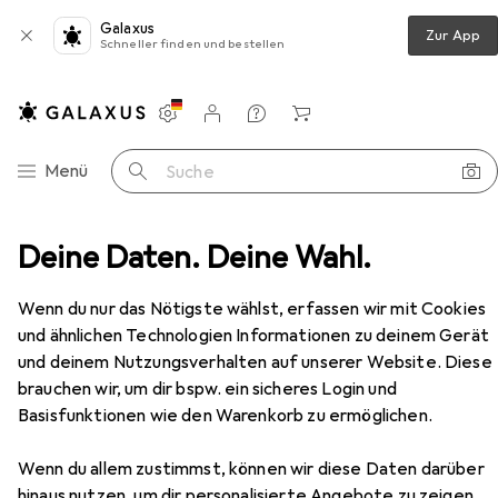
Galaxus
Zur App
Schneller finden und bestellen
Einstellungen
Kundenkonto
Vergleichslisten
Merklisten
Warenkorb
Navigation nach Kategorien
Menü
Suche
schinen
Deine Daten. Deine Wahl.
Laubsauger + Laubbläser
Makita DUB185Z
Zubehör
EUR
65,12
Wenn du nur das Nötigste wählst, erfassen wir mit Cookies
Makita
DUB185Z
und ähnlichen Technologien Informationen zu deinem Gerät
Akkubetrieb, Laubbläser
und deinem Nutzungsverhalten auf unserer Website. Diese
brauchen wir, um dir bspw. ein sicheres Login und
Basisfunktionen wie den Warenkorb zu ermöglichen.
Zubehör für Makita DUB185Z
Wenn du allem zustimmst, können wir diese Daten darüber
Hier findest du passendes Zubehör zum Produkt Makita
hinaus nutzen, um dir personalisierte Angebote zu zeigen,