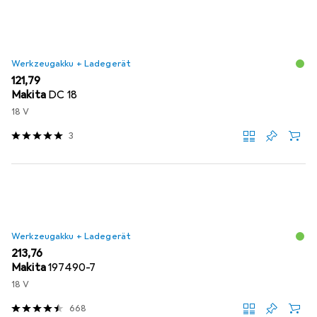
Werkzeugakku + Ladegerät
EUR
121,79
Makita
DC 18
18 V
3
Werkzeugakku + Ladegerät
EUR
213,76
Makita
197490-7
18 V
668