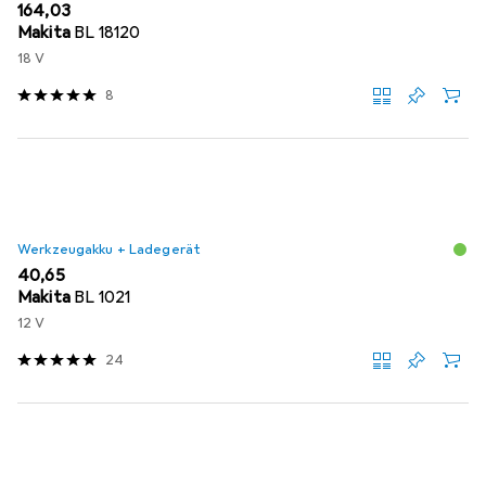
EUR
164,03
Makita
BL 18120
18 V
8
Werkzeugakku + Ladegerät
EUR
40,65
Makita
BL 1021
12 V
24