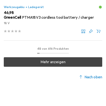
Werkzeugakku + Ladegerät
EUR
46,98
GreenCell
PTMA18V3 cordless tool battery / charger
18 V
48 von 616 Produkten
Mehr anzeigen
Nach oben