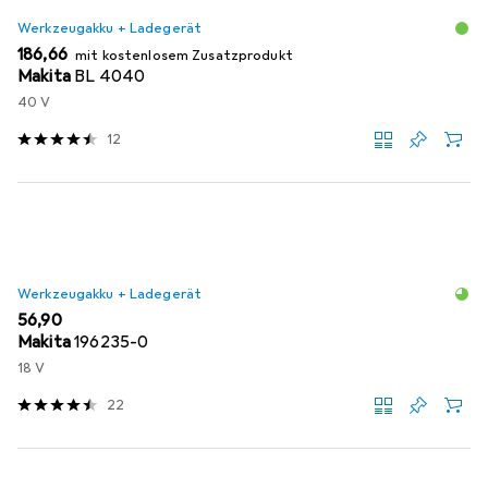
Werkzeugakku + Ladegerät
EUR
186,66
mit kostenlosem Zusatzprodukt
Makita
BL 4040
40 V
12
Werkzeugakku + Ladegerät
EUR
56,90
Makita
196235-0
18 V
22