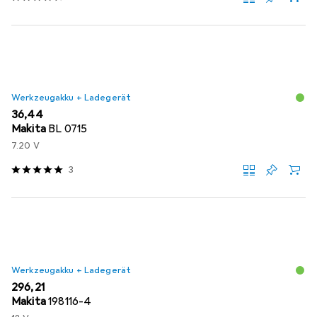
Werkzeugakku + Ladegerät
EUR
36,44
Makita
BL 0715
7.20 V
3
Werkzeugakku + Ladegerät
EUR
296,21
Makita
198116-4