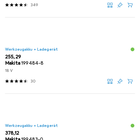
349
Werkzeugakku + Ladegerät
EUR
255,29
Makita
199484-8
18 V
30
Werkzeugakku + Ladegerät
EUR
378,12
Makita
199483-0