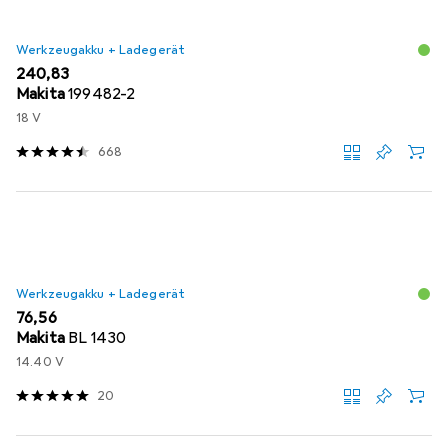
Werkzeugakku + Ladegerät
EUR
240,83
Makita
199482-2
18 V
668
Werkzeugakku + Ladegerät
EUR
76,56
Makita
BL 1430
14.40 V
20