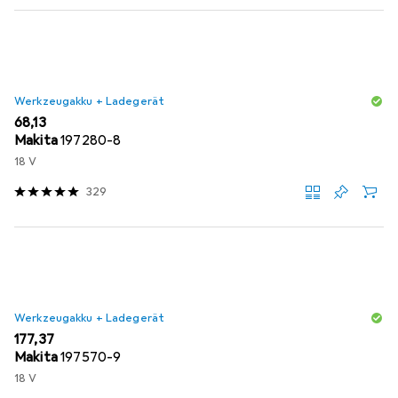
Werkzeugakku + Ladegerät
EUR
68,13
Makita
197280-8
18 V
329
Werkzeugakku + Ladegerät
EUR
177,37
Makita
197570-9
18 V