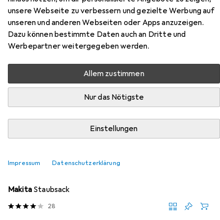
DUB185Z aus den Kategorien Zubehör Maschine,
unsere Webseite zu verbessern und gezielte Werbung auf
Werkzeugakku + Ladegerät und Zubehör
unseren und anderen Webseiten oder Apps anzuzeigen.
Gartenmaschinen.
Dazu können bestimmte Daten auch an Dritte und
Werbepartner weitergegeben werden.
Beliebt
Zubehör Maschine
Makita
Werkzeugakku + La
Allem zustimmen
Relevanz
Nur das Nötigste
Produktliste
Einstellungen
MENGENRABATT
Impressum
Datenschutzerklärung
Zubehör Maschine
EUR
7,38
bei 2 Stück
Makita
Staubsack
28