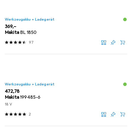
Werkzeugakku + Ladegerät
EUR
369,–
Makita
BL 1850
97
Werkzeugakku + Ladegerät
EUR
472,78
Makita
199485-6
18 V
2