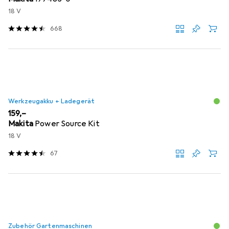
18 V
668
Werkzeugakku + Ladegerät
EUR
159,–
Makita
Power Source Kit
18 V
67
Zubehör Gartenmaschinen