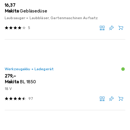
EUR
16,37
Makita
Gebläsedüse
Laubsauger + Laubbläser, Gartenmaschinen Aufsatz
5
Werkzeugakku + Ladegerät
EUR
279,–
Makita
BL 1850
18 V
97