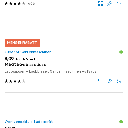
668
MENGENRABATT
Zubehör Gartenmaschinen
EUR
8,09
bei 4 Stück
Makita
Gebläsedüse
Laubsauger + Laubbläser, Gartenmaschinen Aufsatz
5
Werkzeugakku + Ladegerät