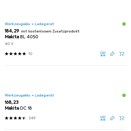
Werkzeugakku + Ladegerät
EUR
184,29
mit kostenlosem Zusatzprodukt
Makita
BL 4050
40 V
10
Werkzeugakku + Ladegerät
EUR
168,23
Makita
DC 18
349