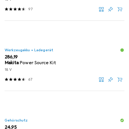
97
Werkzeugakku + Ladegerät
EUR
286,19
Makita
Power Source Kit
18 V
67
Gehörschutz
EUR
24,95