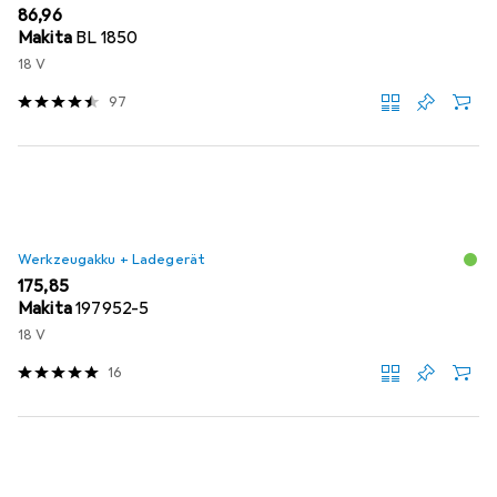
EUR
86,96
Makita
BL 1850
18 V
97
Werkzeugakku + Ladegerät
EUR
175,85
Makita
197952-5
18 V
16