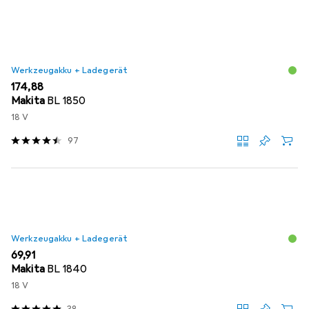
Werkzeugakku + Ladegerät
EUR
174,88
Makita
BL 1850
18 V
97
Werkzeugakku + Ladegerät
EUR
69,91
Makita
BL 1840
18 V
38