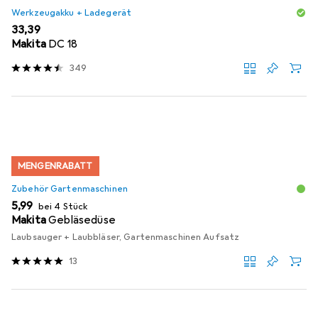
Werkzeugakku + Ladegerät
EUR
33,39
Makita
DC 18
349
MENGENRABATT
Zubehör Gartenmaschinen
EUR
5,99
bei 4 Stück
Makita
Gebläsedüse
Laubsauger + Laubbläser, Gartenmaschinen Aufsatz
13