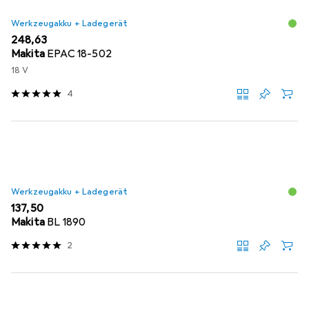
Werkzeugakku + Ladegerät
EUR
248,63
Makita
EPAC 18-502
18 V
4
Werkzeugakku + Ladegerät
EUR
137,50
Makita
BL 1890
2