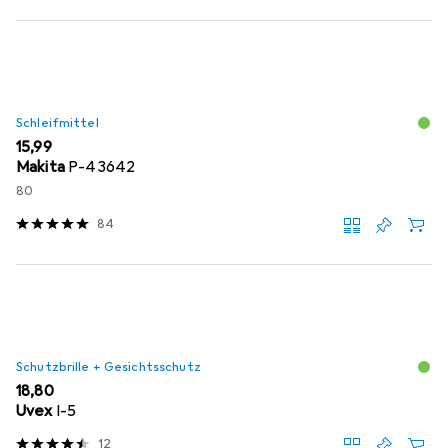
Schleifmittel
EUR
15,99
Makita
P-43642
80
84
Schutzbrille + Gesichtsschutz
EUR
18,80
Uvex
I-5
12