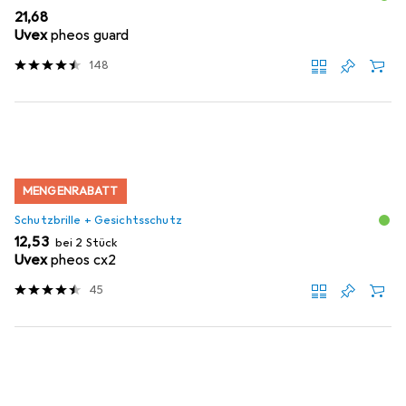
EUR
21,68
Uvex
pheos guard
148
MENGENRABATT
Schutzbrille + Gesichtsschutz
EUR
12,53
bei 2 Stück
Uvex
pheos cx2
45