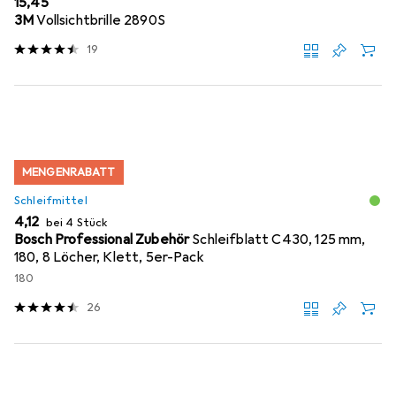
EUR
15,45
3M
Vollsichtbrille 2890S
19
MENGENRABATT
Schleifmittel
EUR
4,12
bei 4 Stück
Bosch Professional Zubehör
Schleifblatt C430, 125 mm,
180, 8 Löcher, Klett, 5er-Pack
180
26