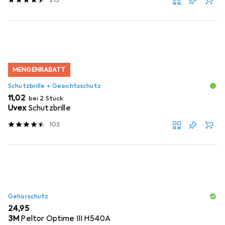
213
MENGENRABATT
Schutzbrille + Gesichtsschutz
EUR
11,02
bei 2 Stück
Uvex
Schutzbrille
103
Gehörschutz
EUR
24,95
3M
Peltor Optime III H540A