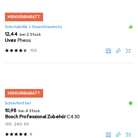
MENGENRABATT
Schutzbrille + Gesichtsschutz
EUR
12,44
bei 2 Stück
Uvex
Pheos
103
MENGENRABATT
Schleifmittel
EUR
10,98
bei 4 Stück
Bosch Professional Zubehör
C430
120, 240, 60
8