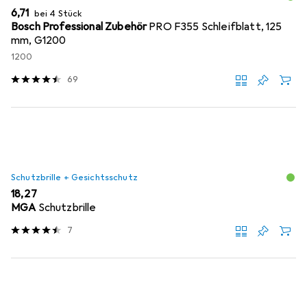
EUR
6,71
bei 4 Stück
Bosch Professional Zubehör
PRO F355 Schleifblatt, 125
mm, G1200
1200
69
Schutzbrille + Gesichtsschutz
EUR
18,27
MGA
Schutzbrille
7