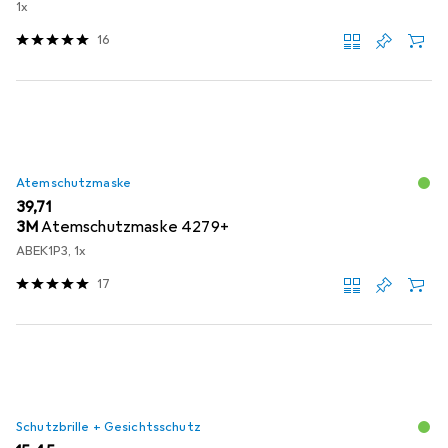
1x
16
Atemschutzmaske
EUR
39,71
3M
Atemschutzmaske 4279+
ABEK1P3, 1x
17
Schutzbrille + Gesichtsschutz