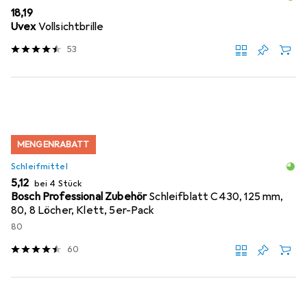
EUR
18,19
Uvex
Vollsichtbrille
53
MENGENRABATT
Schleifmittel
EUR
5,12
bei 4 Stück
Bosch Professional Zubehör
Schleifblatt C430, 125 mm,
80, 8 Löcher, Klett, 5er-Pack
80
60