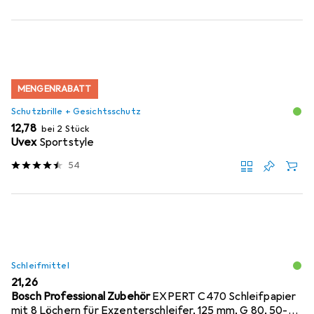
MENGENRABATT
Schutzbrille + Gesichtsschutz
EUR
12,78
bei 2 Stück
Uvex
Sportstyle
54
Schleifmittel
EUR
21,26
Bosch Professional Zubehör
EXPERT C470 Schleifpapier
mit 8 Löchern für Exzenterschleifer, 125 mm, G 80, 50-