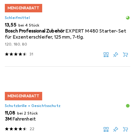
MENGENRABATT
Schleifmittel
EUR
13,55
bei 4 Stück
Bosch Professional Zubehör
EXPERT M480 Starter-Set
für Exzenterschleifer, 125 mm, 7-tlg.
120, 180, 80
31
MENGENRABATT
Schutzbrille + Gesichtsschutz
EUR
11,08
bei 2 Stück
3M
Fahrenheit
22