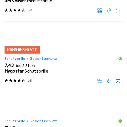
3M
Vollsichtschutzbrille
59
MENGENRABATT
Schutzbrille + Gesichtsschutz
EUR
7,43
bei 2 Stück
Hygostar
Schutzbrille
58
Schutzbrille + Gesichtsschutz