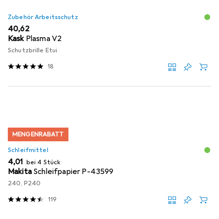
Zubehör Arbeitsschutz
EUR
40,62
Kask
Plasma V2
Schutzbrille Etui
18
MENGENRABATT
Schleifmittel
EUR
4,01
bei 4 Stück
Makita
Schleifpapier P-43599
240, P240
119