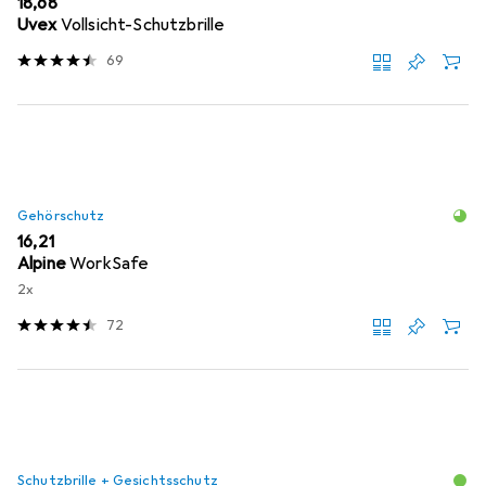
EUR
18,68
Uvex
Vollsicht-Schutzbrille
69
Gehörschutz
EUR
16,21
Alpine
WorkSafe
2x
72
Schutzbrille + Gesichtsschutz