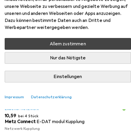
Zubehör für Metz Connect Modul
unsere Webseite zu verbessern und gezielte Werbung auf
unseren und anderen Webseiten oder Apps anzuzeigen.
Anschlussdose UPk 1 Port
Dazu können bestimmte Daten auch an Dritte und
Werbepartner weitergegeben werden.
Hier findest du passendes Zubehör zum Produkt Metz
Connect Modul Anschlussdose UPk 1 Port aus den
Allem zustimmen
Kategorien Zubehör Netzwerk, Steckdose und Zubehör
Schalterprogramm.
Nur das Nötigste
Relevanz
Produktliste
Einstellungen
Impressum
Datenschutzerklärung
MENGENRABATT
Zubehör Netzwerk
EUR
10,59
bei 4 Stück
Metz Connect
E-DAT modul Kupplung
Netzwerk Kupplung