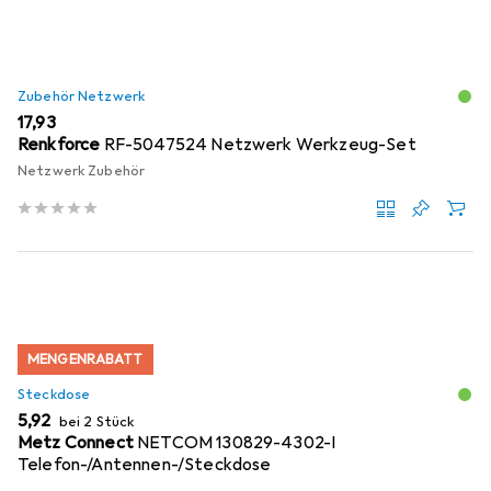
Zubehör Netzwerk
EUR
17,93
Renkforce
RF-5047524 Netzwerk Werkzeug-Set
Netzwerk Zubehör
MENGENRABATT
Steckdose
EUR
5,92
bei 2 Stück
Metz Connect
NETCOM 130829-4302-I
Telefon-/Antennen-/Steckdose