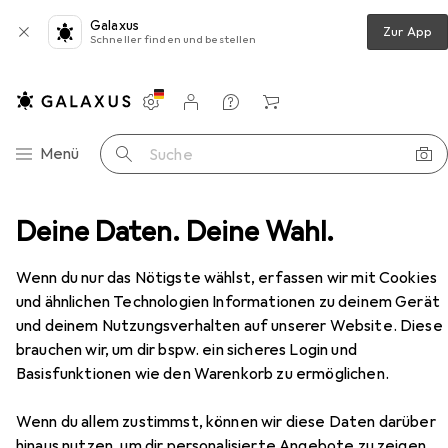
Galaxus
Zur App
Schneller finden und bestellen
Einstellungen
Kundenkonto
Vergleichslisten
Merklisten
Warenkorb
Navigation nach Kategorien
Menü
Suche
gramm
Deine Daten. Deine Wahl.
Metz Connect Modul Anschlussdose UPk 1 Port
Zubehör
Wenn du nur das Nötigste wählst, erfassen wir mit Cookies
und ähnlichen Technologien Informationen zu deinem Gerät
EUR
4,90
bei 2 Stück
und deinem Nutzungsverhalten auf unserer Website. Diese
Metz Connect
Modul Anschlussdose
UPk 1 Port
brauchen wir, um dir bspw. ein sicheres Login und
Basisfunktionen wie den Warenkorb zu ermöglichen.
Wenn du allem zustimmst, können wir diese Daten darüber
hinaus nutzen, um dir personalisierte Angebote zu zeigen,