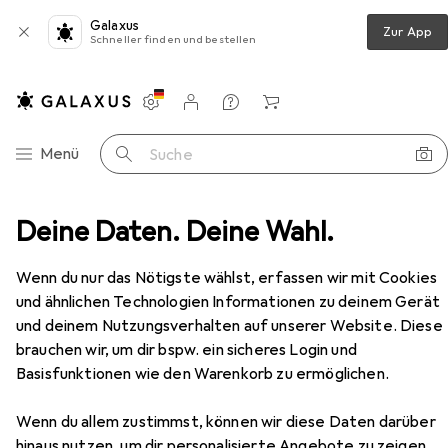
Galaxus
Zur App
Schneller finden und bestellen
Einstellungen
Kundenkonto
Vergleichslisten
Merklisten
Warenkorb
Navigation nach Kategorien
Menü
Suche
Messwerkzeug
Deine Daten. Deine Wahl.
Messlehre
Mitutoyo Messschieber
Zubehör
EUR
297,99
Wenn du nur das Nötigste wählst, erfassen wir mit Cookies
Mitutoyo
Messschieber
und ähnlichen Technologien Informationen zu deinem Gerät
20 cm
und deinem Nutzungsverhalten auf unserer Website. Diese
brauchen wir, um dir bspw. ein sicheres Login und
Basisfunktionen wie den Warenkorb zu ermöglichen.
Zubehör für Mitutoyo
Messschieber
Wenn du allem zustimmst, können wir diese Daten darüber
hinaus nutzen, um dir personalisierte Angebote zu zeigen,