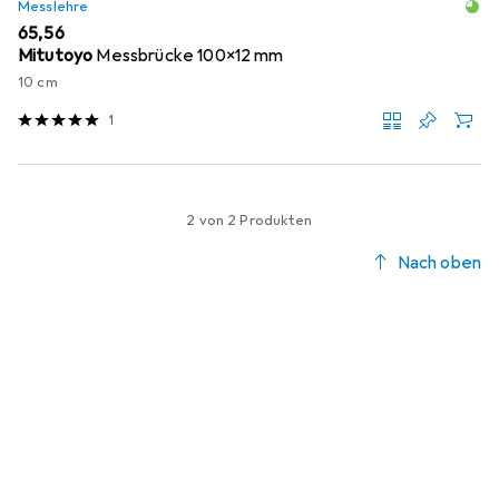
Messlehre
EUR
65,56
Mitutoyo
Messbrücke 100x12 mm
10 cm
1
2 von 2 Produkten
Nach oben