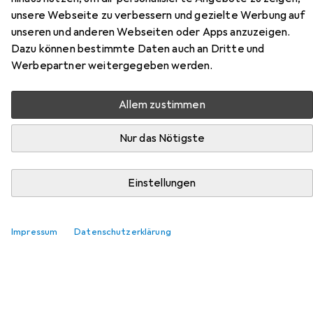
unsere Webseite zu verbessern und gezielte Werbung auf
Hier findest du passendes Zubehör zum Produkt
unseren und anderen Webseiten oder Apps anzuzeigen.
Mitutoyo Messschieber aus der Kategorie Messlehre.
Dazu können bestimmte Daten auch an Dritte und
Relevanz
Werbepartner weitergegeben werden.
Produktliste
Allem zustimmen
Nur das Nötigste
Messlehre
EUR
67,32
Mitutoyo
Messbrücke 75x12 mm
Einstellungen
7.50 cm
1
Impressum
Datenschutzerklärung