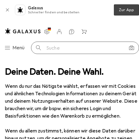
Galaxus
Zur App
Schneller finden und bestellen
Einstellungen
Kundenkonto
Vergleichslisten
Merklisten
Warenkorb
Navigation nach Kategorien
Menü
Suche
Deine Daten. Deine Wahl.
Kompressor
Neo Tools Quick Coupler 3/8 "(12-636)
Zubehör
EUR
15,90
Wenn du nur das Nötigste wählst, erfassen wir mit Cookies
Neo Tools
Quick Coupler 3/8 "(12-636)
und ähnlichen Technologien Informationen zu deinem Gerät
und deinem Nutzungsverhalten auf unserer Website. Diese
brauchen wir, um dir bspw. ein sicheres Login und
Basisfunktionen wie den Warenkorb zu ermöglichen.
Zubehör für Neo Tools Quick
Coupler 3/8 "(12-636)
Wenn du allem zustimmst, können wir diese Daten darüber
hinaus nutzen, um dir personalisierte Angebote zu zeigen,