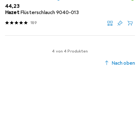
EUR
44,23
Hazet
Flüsterschlauch 9040-013
189
4 von 4 Produkten
Nach oben