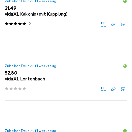
Zubehör Druckluftwerkzeug
EUR
21,49
vidaXL
Kakonin (mit Kupplung)
2
Zubehör Druckluftwerkzeug
EUR
52,80
vidaXL
Lortenbach
Zubehör Druckluftwerkzeug