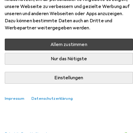
Hier findest du passendes Zubehör zum Produkt Neo
unsere Webseite zu verbessern und gezielte Werbung auf
Tools Quick Coupler 3/8 "(12-636) aus der Kategorie
unseren und anderen Webseiten oder Apps anzuzeigen.
Zubehör Druckluftwerkzeug.
Dazu können bestimmte Daten auch an Dritte und
Werbepartner weitergegeben werden.
Relevanz
Produktliste
Allem zustimmen
Nur das Nötigste
Zubehör Druckluftwerkzeug
EUR
34,80
Einstellungen
vidaXL
Kakonin (mit Kupplung)
2
Impressum
Datenschutzerklärung