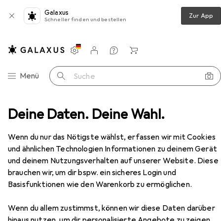
Galaxus
Zur App
Schneller finden und bestellen
Einstellungen
Kundenkonto
Vergleichslisten
Merklisten
Warenkorb
Navigation nach Kategorien
Menü
Suche
n
Deine Daten. Deine Wahl.
Industriestaubsauger
Nilfisk GD10 Back Hepa EU
Zubehör
Wenn du nur das Nötigste wählst, erfassen wir mit Cookies
und ähnlichen Technologien Informationen zu deinem Gerät
Nilfisk
GD10 Back Hepa EU
und deinem Nutzungsverhalten auf unserer Website. Diese
Rückenstaubsauger
brauchen wir, um dir bspw. ein sicheres Login und
Basisfunktionen wie den Warenkorb zu ermöglichen.
Wenn du allem zustimmst, können wir diese Daten darüber
hinaus nutzen, um dir personalisierte Angebote zu zeigen,