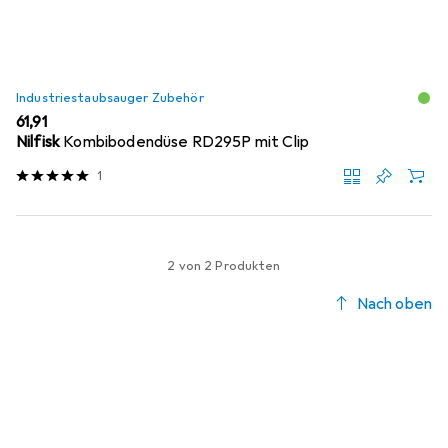
Industriestaubsauger Zubehör
EUR
61,91
Nilfisk
Kombibodendüse RD295P mit Clip
1
2 von 2 Produkten
Nach oben