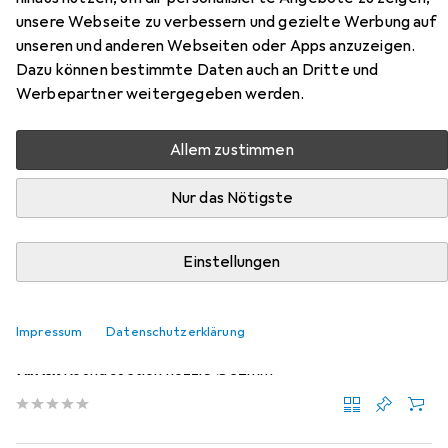
unsere Webseite zu verbessern und gezielte Werbung auf
Zubehör für Nilfisk GD10 Back
unseren und anderen Webseiten oder Apps anzuzeigen.
Hepa EU
Dazu können bestimmte Daten auch an Dritte und
Werbepartner weitergegeben werden.
Hier findest du passendes Zubehör zum Produkt Nilfisk
GD10 Back Hepa EU aus der Kategorie
Allem zustimmen
Industriestaubsauger Zubehör.
Nur das Nötigste
Relevanz
Produktliste
Einstellungen
Industriestaubsauger Zubehör
Impressum
Datenschutzerklärung
EUR
35,18
Nilfisk
Round suction nozzle Ø32mm