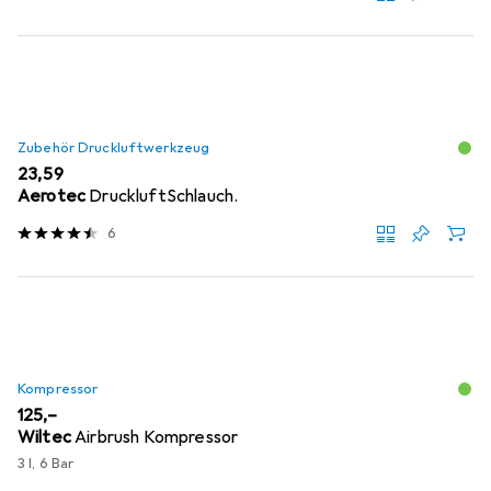
Zubehör Druckluftwerkzeug
EUR
23,59
Aerotec
DruckluftSchlauch.
6
Kompressor
EUR
125,–
Wiltec
Airbrush Kompressor
3 l, 6 Bar