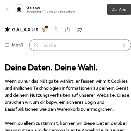
Galaxus
Zur App
Schneller finden und bestellen
Einstellungen
Kundenkonto
Vergleichslisten
Merklisten
Warenkorb
Navigation nach Kategorien
Menü
Suche
agelpistole
Deine Daten. Deine Wahl.
Revotool Druckluft-Wellennagler WN15G
Zubehör
Wenn du nur das Nötigste wählst, erfassen wir mit Cookies
EUR
829,–
und ähnlichen Technologien Informationen zu deinem Gerät
Revotool
Druckluft-Wellennagler
und deinem Nutzungsverhalten auf unserer Website. Diese
WN15G
brauchen wir, um dir bspw. ein sicheres Login und
Nagelpistole
Basisfunktionen wie den Warenkorb zu ermöglichen.
Wenn du allem zustimmst, können wir diese Daten darüber
hinaus nutzen, um dir personalisierte Angebote zu zeigen,