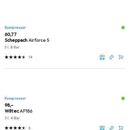
Kompressor
EUR
60,77
Scheppach
Airforce 5
5 l, 8 Bar
14
Kompressor
EUR
98,–
Wiltec
AF186
3 l, 4 Bar
6