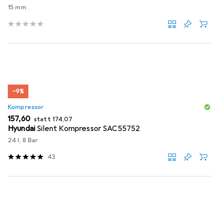
15 mm
−9%
Kompressor
EUR
EUR
157,60
statt
174,07
Hyundai
Silent Kompressor SAC55752
24 l, 8 Bar
43