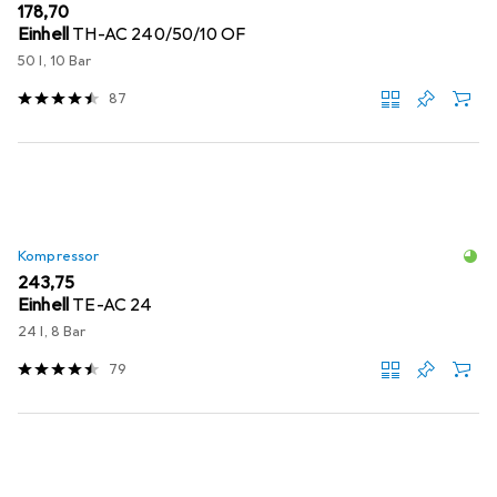
EUR
178,70
Einhell
TH-AC 240/50/10 OF
50 l, 10 Bar
87
Kompressor
EUR
243,75
Einhell
TE-AC 24
24 l, 8 Bar
79