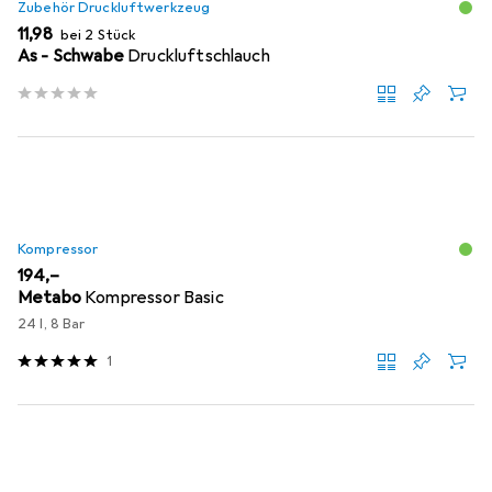
Zubehör Druckluftwerkzeug
EUR
11,98
bei 2 Stück
As - Schwabe
Druckluftschlauch
Kompressor
EUR
194,–
Metabo
Kompressor Basic
24 l, 8 Bar
1