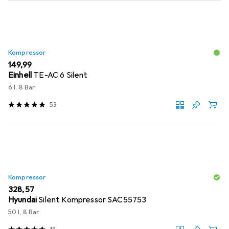
Kompressor
EUR
149,99
Einhell
TE-AC 6 Silent
6 l, 8 Bar
53
Kompressor
EUR
328,57
Hyundai
Silent Kompressor SAC55753
50 l, 8 Bar