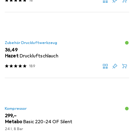
18
Zubehör Druckluftwerkzeug
EUR
36,49
Hazet
Druckluftschlauch
189
Kompressor
EUR
299,–
Metabo
Basic 220-24 OF Silent
24 l, 8 Bar