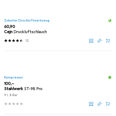
Zubehör Druckluftwerkzeug
EUR
60,90
Cejn
Druckluftschlauch
12
Kompressor
EUR
100,–
Stahlwerk
ST-98 Pro
9 l, 8 Bar