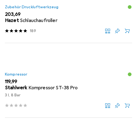
Zubehör Druckluftwerkzeug
EUR
203,69
Hazet
Schlauchaufroller
189
Kompressor
EUR
119,99
Stahlwerk
Kompressor ST-38 Pro
3 l, 8 Bar