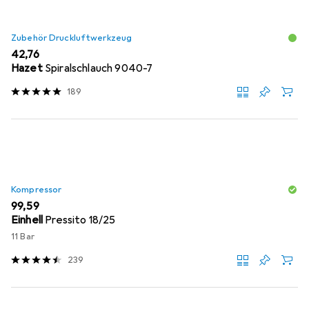
Zubehör Druckluftwerkzeug
EUR
42,76
Hazet
Spiralschlauch 9040-7
189
Kompressor
EUR
99,59
Einhell
Pressito 18/25
11 Bar
239