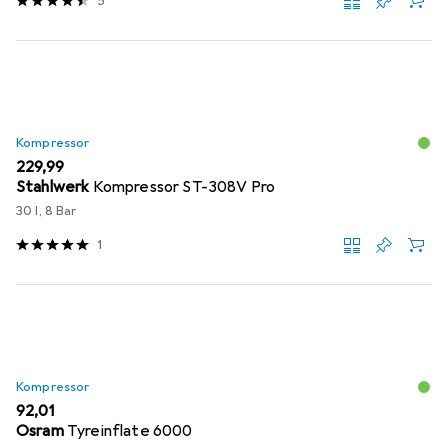
5
Kompressor
EUR
229,99
Stahlwerk
Kompressor ST-308V Pro
30 l, 8 Bar
1
Kompressor
EUR
92,01
Osram
Tyreinflate 6000