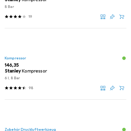
8 Bar
19
Kompressor
EUR
146,35
Stanley
Kompressor
6 l, 8 Bar
98
Zubehör Druckluftwerkzeug