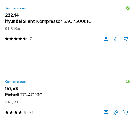
Kompressor
EUR
232,14
Hyundai
Silent Kompressor SAC75008IC
8 l, 9 Bar
7
Kompressor
EUR
167,68
Einhell
TC-AC 190
24 l, 8 Bar
91