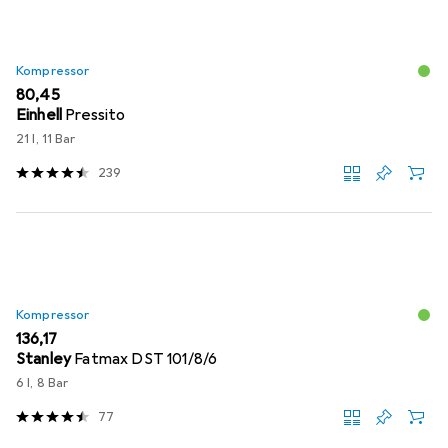
Kompressor
EUR
80,45
Einhell
Pressito
21 l, 11 Bar
239
Kompressor
EUR
136,17
Stanley
Fatmax DST 101/8/6
6 l, 8 Bar
77