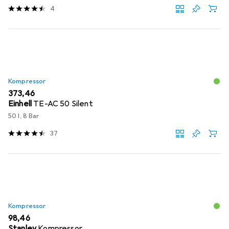
4
Kompressor
EUR
373,46
Einhell
TE-AC 50 Silent
50 l, 8 Bar
37
Kompressor
EUR
98,46
Stanley
Kompressor