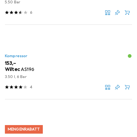
5.50 Bar
6
Kompressor
EUR
153,–
Wiltec
AS196
3.50 l, 6 Bar
4
MENGENRABATT