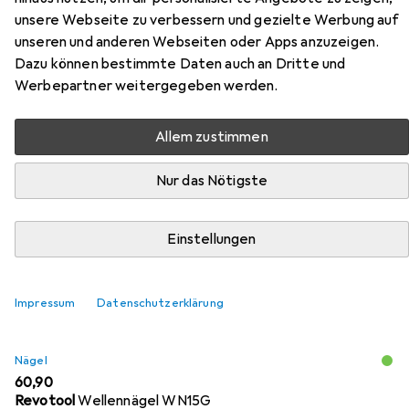
Zubehör für Revotool Druckluft-
unsere Webseite zu verbessern und gezielte Werbung auf
Wellennagler WN15G
unseren und anderen Webseiten oder Apps anzuzeigen.
Dazu können bestimmte Daten auch an Dritte und
Hier findest du passendes Zubehör zum Produkt Revotool
Werbepartner weitergegeben werden.
Druckluft-Wellennagler WN15G aus den Kategorien
Nägel, Kompressor und Zubehör Druckluftwerkzeug.
Allem zustimmen
Nur das Nötigste
Beliebt
Nägel
Revotool
Kompressor
Zubehör Dr
Einstellungen
Relevanz
Produktliste
Impressum
Datenschutzerklärung
Nägel
EUR
60,90
Revotool
Wellennägel WN15G