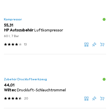
Kompressor
EUR
55,31
HP Autozubehör
Luftkompressor
60 l, 7 Bar
13
Zubehör Druckluftwerkzeug
EUR
44,01
Wiltec
Druckluft-Schlauchtrommel
20