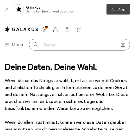
Galaxus
Zur App
Schneller finden und bestellen
Einstellungen
Kundenkonto
Vergleichslisten
Merklisten
Warenkorb
Navigation nach Kategorien
Menü
Suche
Schutzschalter
Deine Daten. Deine Wahl.
Schneider Electric LSSchalter C20N
Zubehör
Wenn du nur das Nötigste wählst, erfassen wir mit Cookies
und ähnlichen Technologien Informationen zu deinem Gerät
und deinem Nutzungsverhalten auf unserer Website. Diese
brauchen wir, um dir bspw. ein sicheres Login und
EUR
81,03
Basisfunktionen wie den Warenkorb zu ermöglichen.
Schneider Electric
LSSchalter C20N
Wenn du allem zustimmst, können wir diese Daten darüber
hinaus nutzen, um dir personalisierte Angebote zu zeigen,