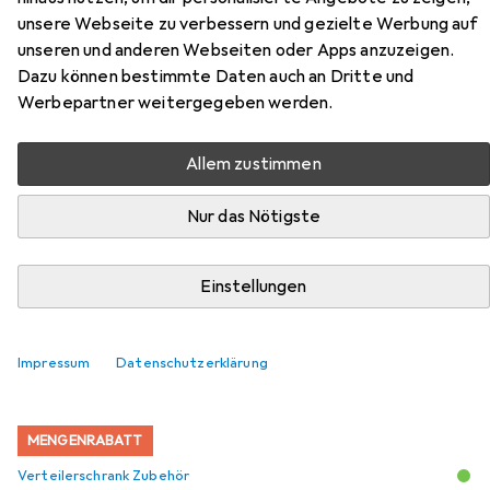
unsere Webseite zu verbessern und gezielte Werbung auf
unseren und anderen Webseiten oder Apps anzuzeigen.
Dazu können bestimmte Daten auch an Dritte und
Werbepartner weitergegeben werden.
Zubehör für Schneider Electric
LSSchalter C20N
Allem zustimmen
Hier findest du passendes Zubehör zum Produkt
Nur das Nötigste
Schneider Electric LSSchalter C20N aus der Kategorie
Verteilerschrank Zubehör.
Einstellungen
Relevanz
Produktliste
Impressum
Datenschutzerklärung
MENGENRABATT
Verteilerschrank Zubehör