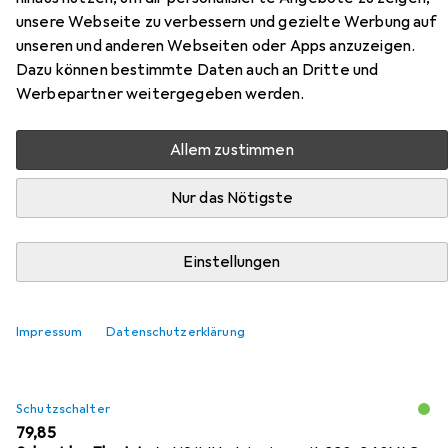
unsere Webseite zu verbessern und gezielte Werbung auf
unseren und anderen Webseiten oder Apps anzuzeigen.
Dazu können bestimmte Daten auch an Dritte und
Zubehör für Schneider Electric
Werbepartner weitergegeben werden.
LSSchalter iC60L 2p
Allem zustimmen
Hier findest du passendes Zubehör zum Produkt
Nur das Nötigste
Schneider Electric LSSchalter iC60L 2p aus den
Kategorien Schutzschalter, Systemstromversorgung und
Verteilerschrank Zubehör.
Einstellungen
Relevanz
Produktliste
Impressum
Datenschutzerklärung
Schutzschalter
EUR
79,85