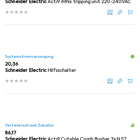
Schneider Electric
Acti9 iMNx tripping unit 220-240VAC
Systemstromversorgung
EUR
20,36
Schneider Electric
Hilfsschalter
Verteilerschrank Zubehör
EUR
86,17
Schneider Electric
Acti9 Cutable Comb Busbar 3+N 57