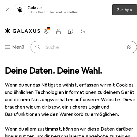
Galaxus
Zur App
Schneller finden und bestellen
Einstellungen
Kundenkonto
Vergleichslisten
Merklisten
Warenkorb
Navigation nach Kategorien
Menü
Suche
chutzschalter
Deine Daten. Deine Wahl.
Schneider Electric LSSchalter iC60L 2p
Zubehör
Wenn du nur das Nötigste wählst, erfassen wir mit Cookies
und ähnlichen Technologien Informationen zu deinem Gerät
und deinem Nutzungsverhalten auf unserer Website. Diese
EUR
167,60
brauchen wir, um dir bspw. ein sicheres Login und
Schneider Electric
LSSchalter iC60L
Basisfunktionen wie den Warenkorb zu ermöglichen.
2p
Wenn du allem zustimmst, können wir diese Daten darüber
hinaus nutzen, um dir personalisierte Angebote zu zeigen,