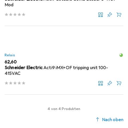
Mod
Relais
EUR
62,60
Schneider Electric
Acti9 iMX+OF tripping unit 100-
415VAC
4 von 4 Produkten
Nach oben