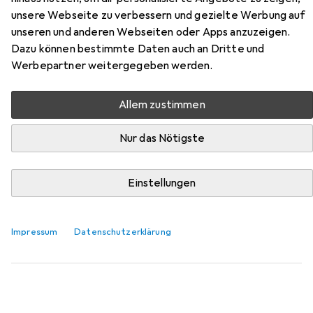
unsere Webseite zu verbessern und gezielte Werbung auf
unseren und anderen Webseiten oder Apps anzuzeigen.
Dazu können bestimmte Daten auch an Dritte und
Werbepartner weitergegeben werden.
Allem zustimmen
Zubehör für Schneider Electric
Nur das Nötigste
LSSchalter iC60L
Einstellungen
Hier findest du passendes Zubehör zum Produkt
Schneider Electric LSSchalter iC60L aus den Kategorien
Schutzschalter, Relais und Systemstromversorgung.
Impressum
Datenschutzerklärung
Relevanz
Produktliste