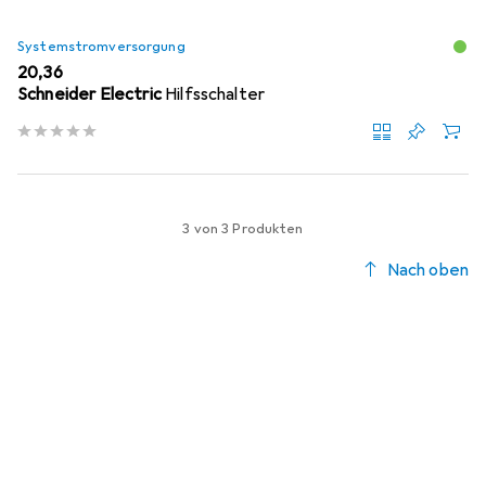
Systemstromversorgung
EUR
20,36
Schneider Electric
Hilfsschalter
3 von 3 Produkten
Nach oben