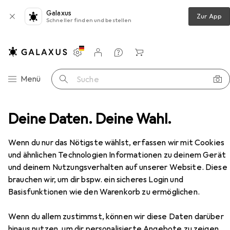
Galaxus
Zur App
Schneller finden und bestellen
Einstellungen
Kundenkonto
Vergleichslisten
Merklisten
Warenkorb
Navigation nach Kategorien
Menü
Suche
Schutzschalter
Deine Daten. Deine Wahl.
Schneider Electric LSSchalter iC60L
Zubehör
Wenn du nur das Nötigste wählst, erfassen wir mit Cookies
und ähnlichen Technologien Informationen zu deinem Gerät
und deinem Nutzungsverhalten auf unserer Website. Diese
brauchen wir, um dir bspw. ein sicheres Login und
Basisfunktionen wie den Warenkorb zu ermöglichen.
EUR
87,77
Schneider Electric
LSSchalter iC60L
Wenn du allem zustimmst, können wir diese Daten darüber
hinaus nutzen, um dir personalisierte Angebote zu zeigen,