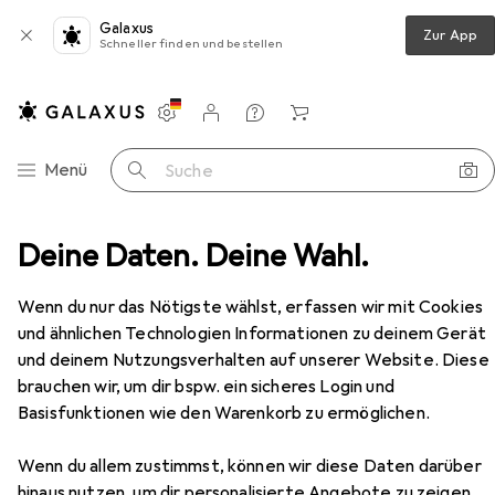
Galaxus
Zur App
Schneller finden und bestellen
Einstellungen
Kundenkonto
Vergleichslisten
Merklisten
Warenkorb
Navigation nach Kategorien
Menü
Suche
chutzschalter
Deine Daten. Deine Wahl.
Schneider Electric LSSchalter iC60N 2p
Zubehör
Wenn du nur das Nötigste wählst, erfassen wir mit Cookies
und ähnlichen Technologien Informationen zu deinem Gerät
und deinem Nutzungsverhalten auf unserer Website. Diese
EUR
116,35
brauchen wir, um dir bspw. ein sicheres Login und
Schneider Electric
LSSchalter iC60N
Basisfunktionen wie den Warenkorb zu ermöglichen.
2p
Wenn du allem zustimmst, können wir diese Daten darüber
hinaus nutzen, um dir personalisierte Angebote zu zeigen,