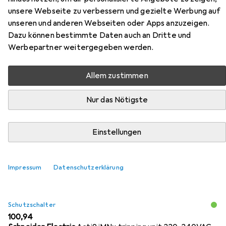
unsere Webseite zu verbessern und gezielte Werbung auf
unseren und anderen Webseiten oder Apps anzuzeigen.
Dazu können bestimmte Daten auch an Dritte und
Zubehör für Schneider Electric
Werbepartner weitergegeben werden.
LSSchalter iC60N 2p
Allem zustimmen
Hier findest du passendes Zubehör zum Produkt
Schneider Electric LSSchalter iC60N 2p aus den
Nur das Nötigste
Kategorien Schutzschalter, Verteilerschrank Zubehör und
Relais.
Einstellungen
Relevanz
Produktliste
Impressum
Datenschutzerklärung
Schutzschalter
EUR
100,94