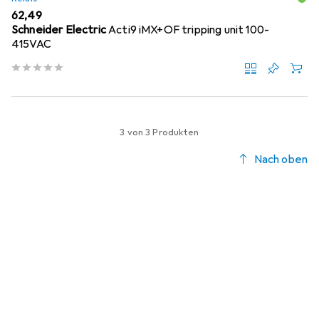
EUR
62,49
Schneider Electric
Acti9 iMX+OF tripping unit 100-
415VAC
3 von 3 Produkten
Nach oben