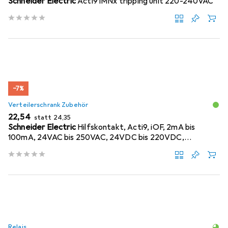
Schneider Electric
Acti9 iMNx tripping unit 220-240VAC
−7%
Verteilerschrank Zubehör
EUR
EUR
22,54
statt
24,35
Schneider Electric
Hilfskontakt, Acti9, iOF, 2mA bis
100mA, 24VAC bis 250VAC, 24VDC bis 220VDC,
Anschluss oben A9A26915
Relais