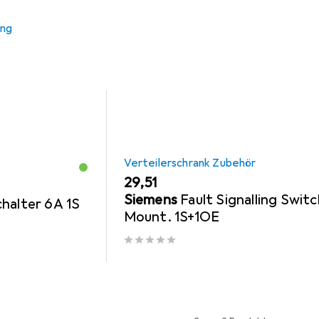
 Zubehör zum Produkt Siemens LSSchalter 400V 6kA B 6A aus 
ung
Verteilerschrank Zubehör
EUR
29,51
Siemens
Fault Signalling Switc
halter 6A 1S
Mount. 1S+1OE