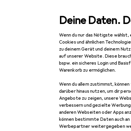
Suche
Deine Daten. D
Wenn du nur das Nötigste wählst, 
Navigation nach Kategorien
Gesamtsortiment
Baumarkt + 
Gesamtsortiment
Cookies und ähnlichen Technologi
zu deinem Gerät und deinem Nutz
Baumarkt + Garten
auf unserer Website. Diese brauch
bspw. ein sicheres Login und Basis
Elektrobedarf
EU
26
Warenkorb zu ermöglichen.
Si
Steuerungstechnik
Wenn du allem zustimmst, können 
Aktor
darüber hinaus nutzen, um dir pers
Angebote zu zeigen, unsere Webs
Antriebstechnik
verbessern und gezielte Werbung
anderen Webseiten oder Apps an
Zubehör für
Energiemessgerät
können bestimmte Daten auch an 
Schutzschalter
Werbepartner weitergegeben we