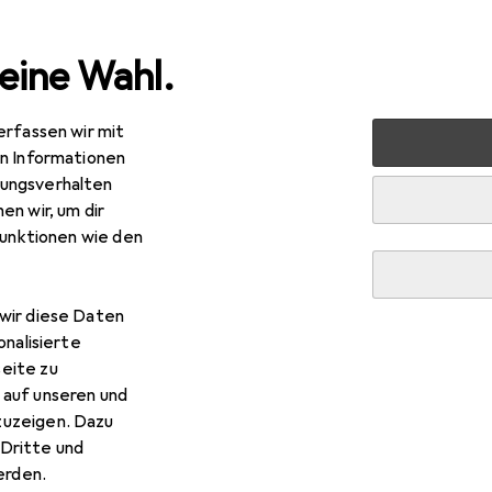
eine Wahl.
erfassen wir mit
Garten
Elektrobedarf
Steuerungstechnik
Schutzsch
en Informationen
ungsverhalten
en wir, um dir
funktionen wie den
R
,76
emens
LSSchalter 400V 6kA B 6A
wir diese Daten
onalisierte
eite zu
 auf unseren und
zuzeigen. Dazu
 Siemens LSSchalter 400V 6
Dritte und
rden.