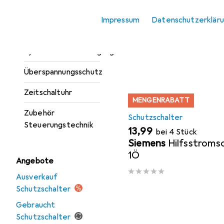
Hier findest du passendes
Sicherung
Zubehör.
Impressum
Datenschutzerklär
Sortieren nach
:
Relevanz
Smart Plug
Produktliste
Systemstromversorgung
Überspannungsschutz
Zeitschaltuhr
MENGENRABATT
Zubehör
Schutzschalter
Steuerungstechnik
EUR
13,99
bei 4 Stück
Siemens
Hilfsstromsc
1Ö
Angebote
Ausverkauf
Schutzschalter
Gebraucht
Schutzschalter