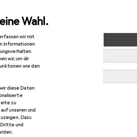
eine Wahl.
erfassen wir mit
ten
Werkzeug + Werkstatt
Messwerkzeug
Wasserw
en Informationen
ungsverhalten
R
,93
en wir, um dir
bila
Wasserwaage Type 80 AS-2
funktionen wie den
 cm
wir diese Daten
 Stabila Wasserwaage Type 
onalisierte
eite zu
 auf unseren und
s Zubehör zum Produkt Stabila Wasserwaage Type 80 AS-2 aus
zuzeigen. Dazu
Dritte und
rden.