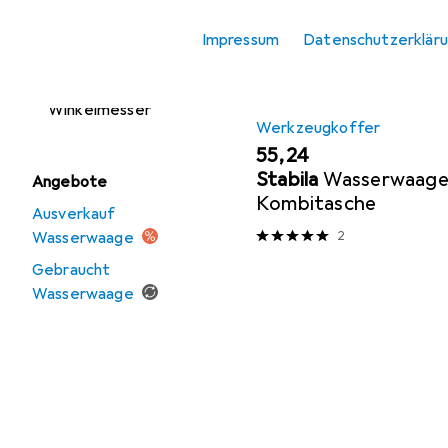
Messuhr +
Messschraube
Impressum
Datenschutzerklär
Wasserwaage
Winkelmesser
Werkzeugkoffer
EUR
55,24
Stabila
Wasserwaage
Angebote
Kombitasche
Ausverkauf
2
Wasserwaage
Gebraucht
Wasserwaage