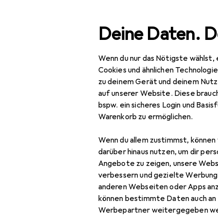
Suche
Deine Daten. D
Wenn du nur das Nötigste wählst, 
Navigation nach Kategorien
Gesamtsortiment
Baumarkt + Gar
Gesamtsortiment
Cookies und ähnlichen Technologi
zu deinem Gerät und deinem Nutz
EU
60
Baumarkt + Garten
auf unserer Website. Diese brauch
Sta
bspw. ein sicheres Login und Basis
Werkzeug +
150
Warenkorb zu ermöglichen.
Werkstatt
Wenn du allem zustimmst, können 
Messwerkzeug
Zubehör für
darüber hinaus nutzen, um dir pers
Anreisswerkzeug
Angebote zu zeigen, unsere Webs
verbessern und gezielte Werbung
Längenmesswerkzeug
Hier findest du passende
anderen Webseiten oder Apps an
können bestimmte Daten auch an 
Sortieren nach
:
Relevanz
Messlehre
Werbepartner weitergegeben we
Produktliste