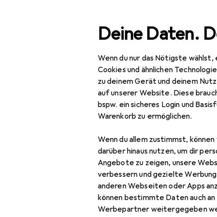
Suche
Deine Daten. D
Wenn du nur das Nötigste wählst, 
Navigation nach Kategorien
en
Werkzeug + Werkstatt
Elektrowerkzeug
Schweis
Gesamtsortiment
Cookies und ähnlichen Technologi
zu deinem Gerät und deinem Nutz
Baumarkt + Garten
auf unserer Website. Diese brauch
EU
22
bspw. ein sicheres Login und Basis
Werkzeug +
St
Warenkorb zu ermöglichen.
Werkstatt
Inv
Wenn du allem zustimmst, können 
Elektrowerkzeug
darüber hinaus nutzen, um dir pers
Schweissen + Löten
Angebote zu zeigen, unsere Webs
verbessern und gezielte Werbung
Zubehör für
Lötgerät
anderen Webseiten oder Apps an
können bestimmte Daten auch an 
Pro Vollaus
Lötgerät Zubehör
Werbepartner weitergegeben we