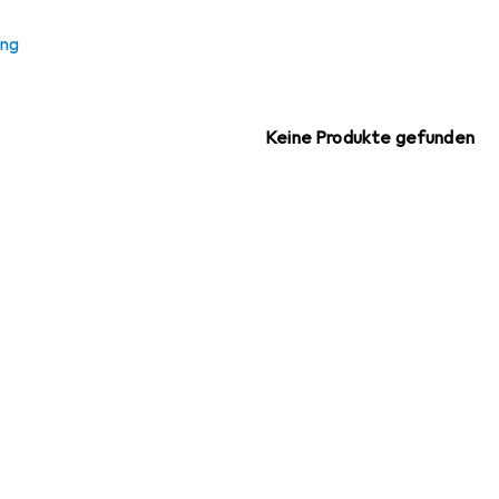
 Zubehör zum Produkt Stahlwerk Elektroden-Schweissgerät AR
ung
Keine Produkte gefunden