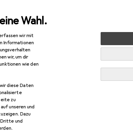
eine Wahl.
erfassen wir mit
sen + Löten
Schweissgerät
Stahlwerk Elektroden-Schw
en Informationen
ungsverhalten
en wir, um dir
R
9,99
funktionen wie den
ahlwerk
Elektroden-Schweissgerät ARC 200 Puls 
erterschweissgerät
wir diese Daten
onalisierte
eite zu
 auf unseren und
 Stahlwerk Elektroden-Schw
zuzeigen. Dazu
Dritte und
stattung
rden.