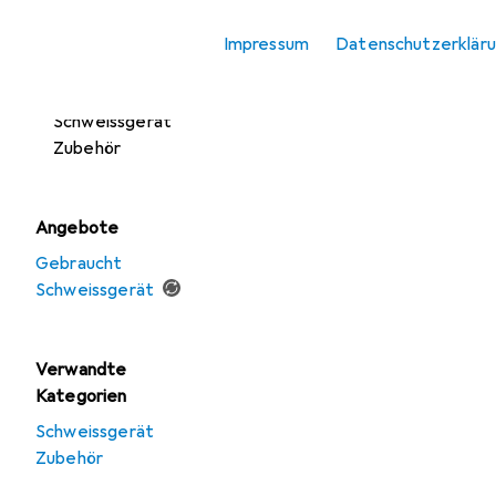
Schutzbrille +
Hier findest du passendes
Gesichtsschutz
Impressum
Datenschutzerklär
Sortieren nach
:
Relevanz
Schweissgerät
Produktliste
Schweissgerät
Zubehör
Angebote
Gebraucht
Schweissgerät
Verwandte
Kategorien
Schweissgerät
Zubehör