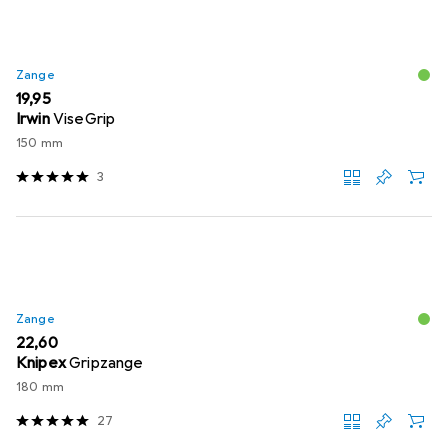
Zange
EUR
19,95
Irwin
ViseGrip
150 mm
3
Zange
EUR
22,60
Knipex
Gripzange
180 mm
27