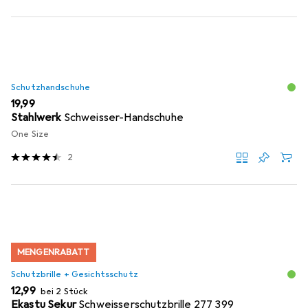
Schutzhandschuhe
EUR
19,99
Stahlwerk
Schweisser-Handschuhe
One Size
2
MENGENRABATT
Schutzbrille + Gesichtsschutz
EUR
12,99
bei 2 Stück
Ekastu Sekur
Schweisserschutzbrille 277 399