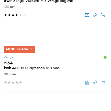
Irwin
Zange VISEGRIP, 5 WR,gebogene
130 mm
2
MENGENRABATT
Zange
EUR
11,64
kwb
408010 Gripzange 180 mm
180 mm