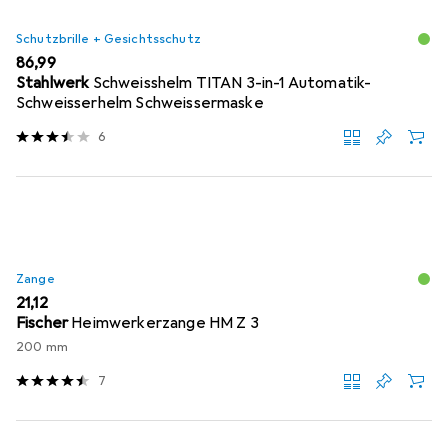
Schutzbrille + Gesichtsschutz
EUR
86,99
Stahlwerk
Schweisshelm TITAN 3-in-1 Automatik-
Schweisserhelm Schweissermaske
6
Zange
EUR
21,12
Fischer
Heimwerkerzange HM Z 3
200 mm
7