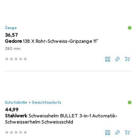
Zange
EUR
36,57
Gedore
138 X Rohr-Schweiss-Gripzange 11"
280 mm
Schutzbrille + Gesichtsschutz
EUR
44,99
Stahlwerk
Schweisshelm BULLET 3-in-1 Automatik-
Schweisserhelm Schweissschild