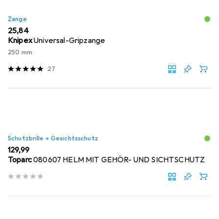
Zange
EUR
25,84
Knipex
Universal-Gripzange
250 mm
27
Schutzbrille + Gesichtsschutz
EUR
129,99
Toparc
080607 HELM MIT GEHÖR- UND SICHTSCHUTZ