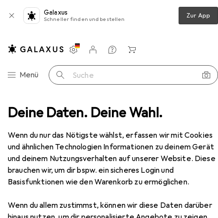
Galaxus
Zur App
Schneller finden und bestellen
Einstellungen
Kundenkonto
Vergleichslisten
Merklisten
Warenkorb
Navigation nach Kategorien
Menü
Suche
werk Schweissgerät DC WIG 200 ST IGBT Vollausstattung
Deine Daten. Deine Wahl.
Zubehör
Wenn du nur das Nötigste wählst, erfassen wir mit Cookies
EUR
349,99
und ähnlichen Technologien Informationen zu deinem Gerät
Stahlwerk
Schweissgerät DC WIG 200
und deinem Nutzungsverhalten auf unserer Website. Diese
ST IGBT Vollausstattung
brauchen wir, um dir bspw. ein sicheres Login und
Basisfunktionen wie den Warenkorb zu ermöglichen.
Wenn du allem zustimmst, können wir diese Daten darüber
Zubehör für Stahlwerk
hinaus nutzen, um dir personalisierte Angebote zu zeigen,