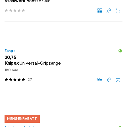
Stahlwerk
Booster Air
Zange
EUR
20,75
Knipex
Universal-Gripzange
180 mm
27
MENGENRABATT