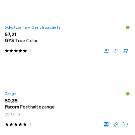
Schutzbrille + Gesichtsschutz
EUR
57,21
GYS
True Color
1
Zange
EUR
50,35
Facom
Festhaltezange
250 mm
1