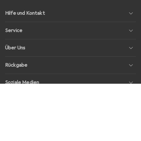
Hilfe und Kontakt
Service
Über Uns
Rückgabe
Soziale Medien
Stellenangebote
Preise
Alle Preise in EUR inkl. MwSt., zzgl.
Versandkosten
bei Bestellungen
unter
30,–
Shop Version