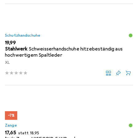
Schutzhandschuhe
EUR
19,99
Stahlwerk
Schweisserhandschuhe hitzebeständig aus
hochwertigem Spaltleder
XL
−7%
Zange
EUR
EUR
17,65
statt
18,95