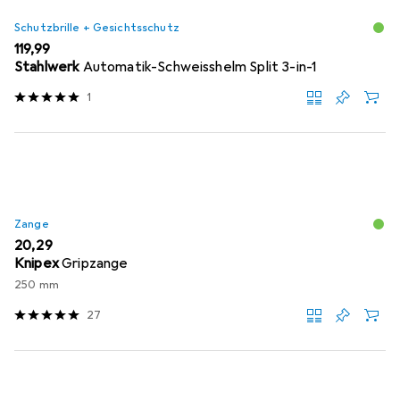
Schutzbrille + Gesichtsschutz
EUR
119,99
Stahlwerk
Automatik-Schweisshelm Split 3-in-1
1
Zange
EUR
20,29
Knipex
Gripzange
250 mm
27