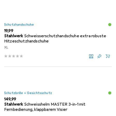
Schutzhandschuhe
EUR
19,99
Stahlwerk
Schweisserschutzhandschuhe extra robuste
Hitzeschutzhandschuhe
XL
Schutzbrille + Gesichtsschutz
EUR
149,99
Stahlwerk
Schweisshelm MASTER 3-in-1 mit
Fernbedienung, klappbarem Visier