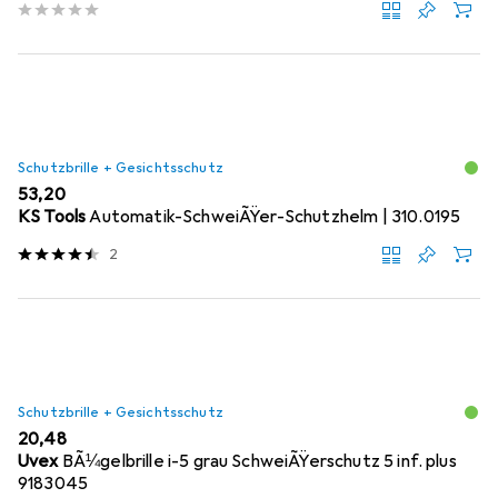
Schutzbrille + Gesichtsschutz
EUR
53,20
KS Tools
Automatik-SchweiÃŸer-Schutzhelm | 310.0195
2
Schutzbrille + Gesichtsschutz
EUR
20,48
Uvex
BÃ¼gelbrille i-5 grau SchweiÃŸerschutz 5 inf. plus
9183045