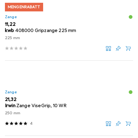
MENGENRABATT
Zange
EUR
11,22
kwb
408000 Gripzange 225 mm
225 mm
Zange
EUR
21,32
Irwin
Zange ViseGrip, 10 WR
250 mm
4