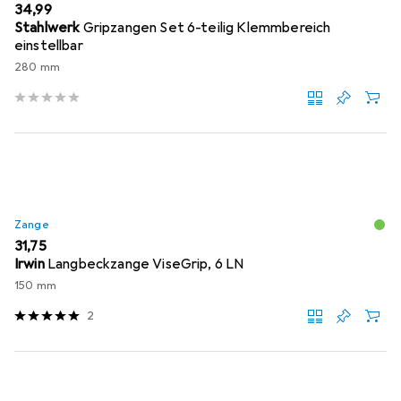
EUR
34,99
Stahlwerk
Gripzangen Set 6-teilig Klemmbereich
einstellbar
280 mm
Zange
EUR
31,75
Irwin
Langbeckzange ViseGrip, 6 LN
150 mm
2