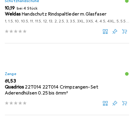
Schutzhandschuhe
EUR
10,19
bei 4 Stück
Weldas
Handschutz Rindspaltleder m.Glasfaser
1, 1.5, 10, 10.5, 11, 11.5, 12, 13, 2, 2.5, 3, 3.5, 3XL, 3XS, 4, 4.5, 4XL, 5, 5.5, 5XL, 6, 6.5, 7, 7.5, 8, 8.5, 9, 9.5, L, M, S, XL, XS, XXL, XXS
Zange
EUR
61,53
Quadrios
22T014 22T014 Crimpzangen-Set
Aderendhülsen 0.25 bis 6mm²