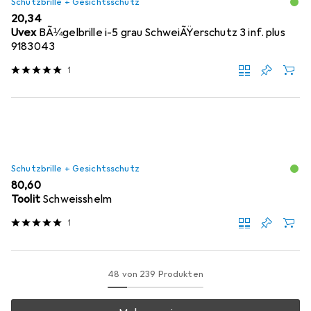
Schutzbrille + Gesichtsschutz
EUR
20,34
Uvex
BÃ¼gelbrille i-5 grau SchweiÃŸerschutz 3 inf. plus
9183043
1
Schutzbrille + Gesichtsschutz
EUR
80,60
Toolit
Schweisshelm
1
48 von 239 Produkten