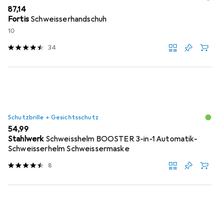
EUR
87,14
Fortis
Schweisserhandschuh
10
34
Schutzbrille + Gesichtsschutz
EUR
54,99
Stahlwerk
Schweisshelm BOOSTER 3-in-1 Automatik-
Schweisserhelm Schweissermaske
8