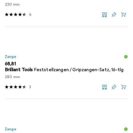
230 mm
6
Zange
EUR
68,81
Brilliant Tools
Feststellzangen / Gripzangen-Satz, 16-tlg
280 mm
3
Zange