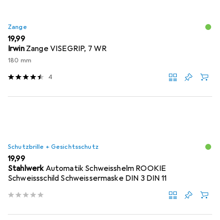
Zange
EUR
19,99
Irwin
Zange VISEGRIP, 7 WR
180 mm
4
Schutzbrille + Gesichtsschutz
EUR
19,99
Stahlwerk
Automatik Schweisshelm ROOKIE
Schweissschild Schweissermaske DIN 3 DIN 11