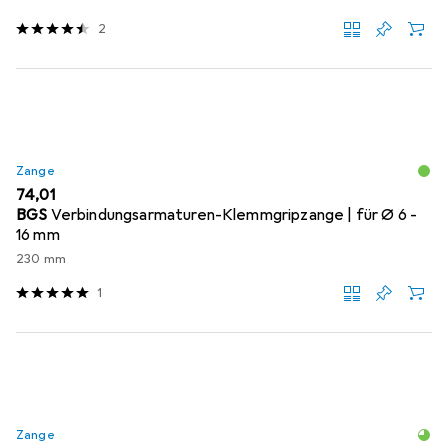
2
Zange
EUR
74,01
BGS
Verbindungsarmaturen-Klemmgripzange | für Ø 6 -
16 mm
230 mm
1
Zange