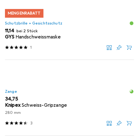
MENGENRABATT
Schutzbrille + Gesichtsschutz
EUR
11,14
bei 2 Stück
GYS
Handschweissmaske
1
Zange
EUR
34,75
Knipex
Schweiss-Gripzange
280 mm
3