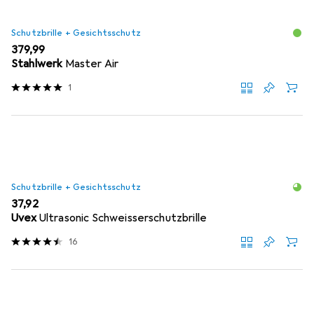
Schutzbrille + Gesichtsschutz
EUR
379,99
Stahlwerk
Master Air
1
Schutzbrille + Gesichtsschutz
EUR
37,92
Uvex
Ultrasonic Schweisserschutzbrille
16