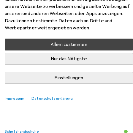
unsere Webseite zu verbessern und gezielte Werbung auf
Schweissgerät DC WIG 200 ST
unseren und anderen Webseiten oder Apps anzuzeigen.
IGBT Vollausstattung
Dazu können bestimmte Daten auch an Dritte und
Werbepartner weitergegeben werden.
Hier findest du passendes Zubehör zum Produkt
Stahlwerk Schweissgerät DC WIG 200 ST IGBT
Allem zustimmen
Vollausstattung aus den Kategorien Schutzhandschuhe,
Schutzbrille + Gesichtsschutz und Zange.
Nur das Nötigste
Beliebt
Schutzhandschuhe
Schutzbrille + Gesichtsschutz
Einstellungen
Relevanz
Impressum
Datenschutzerklärung
Produktliste
Schutzhandschuhe