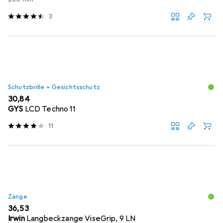
3
Schutzbrille + Gesichtsschutz
EUR
30,84
GYS
LCD Techno 11
11
Zange
EUR
36,53
Irwin
Langbeckzange ViseGrip, 9 LN