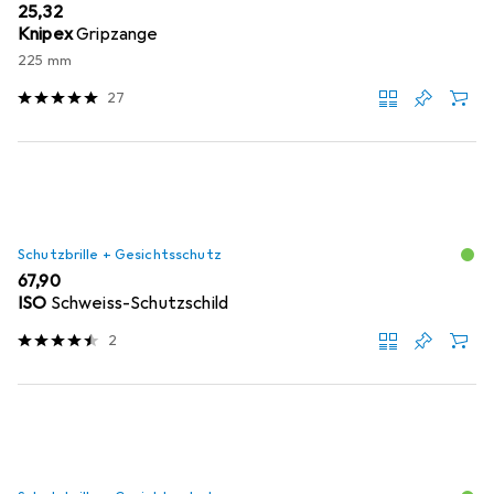
EUR
25,32
Knipex
Gripzange
225 mm
27
Schutzbrille + Gesichtsschutz
EUR
67,90
ISO
Schweiss-Schutzschild
2