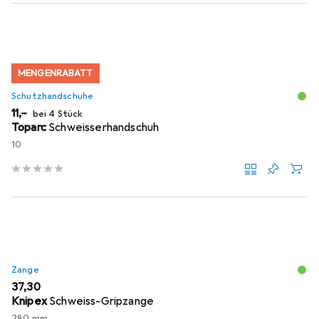
MENGENRABATT
Schutzhandschuhe
EUR
11,–
bei 4 Stück
Toparc
Schweisserhandschuh
10
Zange
EUR
37,30
Knipex
Schweiss-Gripzange
280 mm