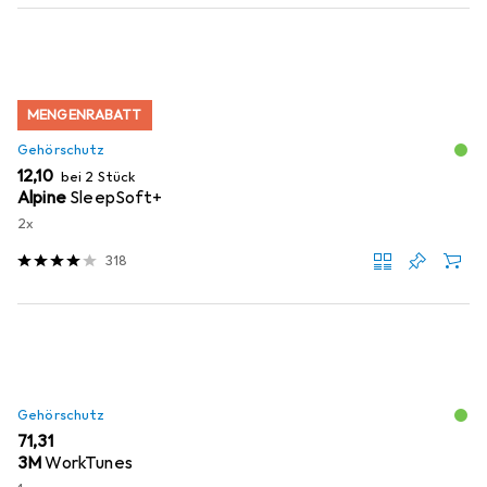
MENGENRABATT
Gehörschutz
EUR
12,10
bei 2 Stück
Alpine
SleepSoft+
2x
318
Gehörschutz
EUR
71,31
3M
WorkTunes