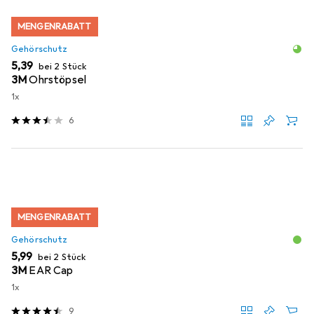
MENGENRABATT
Gehörschutz
EUR
5,39
bei 2 Stück
3M
Ohrstöpsel
1x
6
MENGENRABATT
Gehörschutz
EUR
5,99
bei 2 Stück
3M
EAR Cap
1x
9