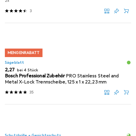
2x
3
MENGENRABATT
Sägeblatt
EUR
2,27
bei 4 Stück
Bosch Professional Zubehör
PRO Stainless Steel and
Metal X-Lock Trennscheibe, 125 x 1 x 22,23 mm
35
Schutzbrille + Gesichtsschutz