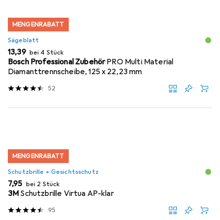
MENGENRABATT
Sägeblatt
EUR
13,39
bei 4 Stück
Bosch Professional Zubehör
PRO Multi Material
Diamanttrennscheibe, 125 x 22,23 mm
52
MENGENRABATT
Schutzbrille + Gesichtsschutz
EUR
7,95
bei 2 Stück
3M
Schutzbrille Virtua AP-klar
95