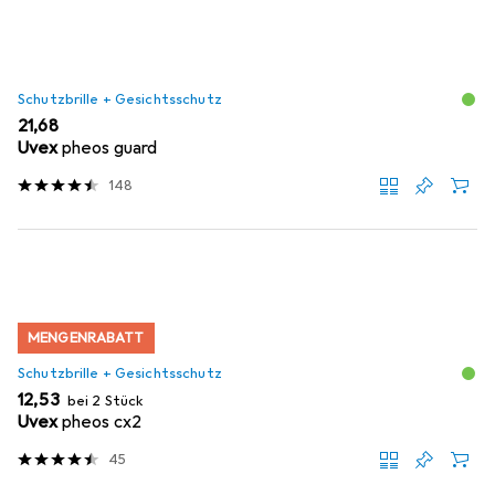
Schutzbrille + Gesichtsschutz
EUR
21,68
Uvex
pheos guard
148
MENGENRABATT
Schutzbrille + Gesichtsschutz
EUR
12,53
bei 2 Stück
Uvex
pheos cx2
45