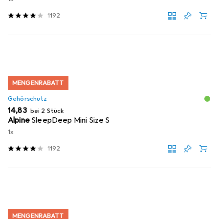
1192
MENGENRABATT
Gehörschutz
EUR
14,83
bei 2 Stück
Alpine
SleepDeep Mini Size S
1x
1192
MENGENRABATT