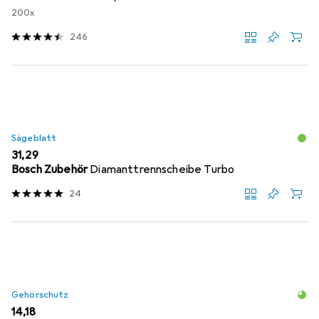
200x
246
Sägeblatt
EUR
31,29
Bosch Zubehör
Diamanttrennscheibe Turbo
24
Gehörschutz
EUR
14,18