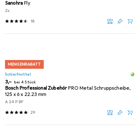
Sanohra
Fly
2x
18
MENGENRABATT
Schleifmittel
EUR
3,–
bei 4 Stück
Bosch Professional Zubehör
PRO Metal Schruppscheibe,
125 x 6 x 22.23 mm
A 24 P BF
29