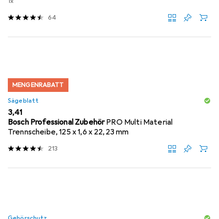
1x
64
MENGENRABATT
Sägeblatt
EUR
3,41
Bosch Professional Zubehör
PRO Multi Material
Trennscheibe, 125 x 1,6 x 22,23 mm
213
Gehörschutz