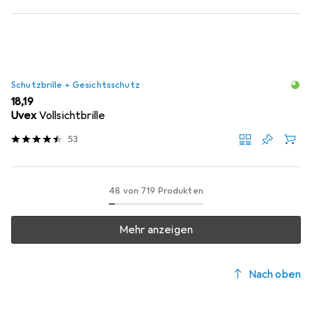
Schutzbrille + Gesichtsschutz
EUR
18,19
Uvex
Vollsichtbrille
53
48 von 719 Produkten
Mehr anzeigen
Nach oben