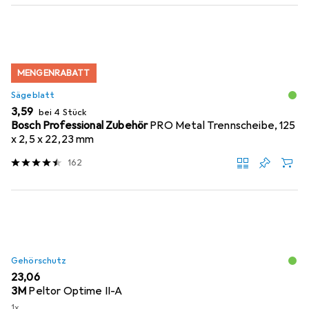
MENGENRABATT
Sägeblatt
EUR
3,59
bei 4 Stück
Bosch Professional Zubehör
PRO Metal Trennscheibe, 125
x 2,5 x 22,23 mm
162
Gehörschutz
EUR
23,06
3M
Peltor Optime II-A
1x