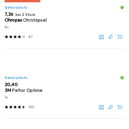
Gehörschutz
EUR
7,36
bei 2 Stück
Ohropax
Ohrstöpsel
8x
47
Gehörschutz
EUR
20,40
3M
Peltor Optime
1x
130