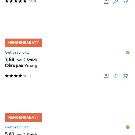
104
MENGENRABATT
Gehörschutz
EUR
7,58
bei 2 Stück
Ohropax
Young
1
MENGENRABATT
Gehörschutz
EUR
5,62
bei 2 Stück