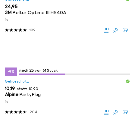
EUR
24,95
3M
Peltor Optime III H540A
1x
199
25
25
noch 25
/ 61
von 61 Stück
von 61 Stück
−7%
Gehörschutz
EUR
EUR
10,19
statt
10,90
Alpine
PartyPlug
1x
204