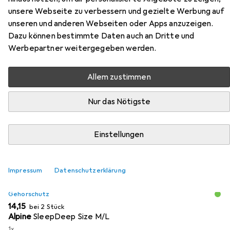
Winkelschleifer 125 mm
unsere Webseite zu verbessern und gezielte Werbung auf
unseren und anderen Webseiten oder Apps anzuzeigen.
Hier findest du passendes Zubehör zum Produkt Stanley
Dazu können bestimmte Daten auch an Dritte und
Winkelschleifer 125 mm aus den Kategorien Gehörschutz,
Werbepartner weitergegeben werden.
Schutzbrille + Gesichtsschutz und Sägeblatt.
Allem zustimmen
Beliebt
Gehörschutz
Schutzbrille + Gesichtsschutz
S
Nur das Nötigste
Relevanz
Produktliste
Einstellungen
Impressum
Datenschutzerklärung
MENGENRABATT
Gehörschutz
EUR
14,15
bei 2 Stück
Alpine
SleepDeep Size M/L
1x