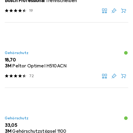
Bosch Professional
Trennscheiben
19
Gehörschutz
EUR
18,70
3M
Peltor OptimeI H510ACN
72
Gehörschutz
EUR
33,05
3M
Gehörschutzstöpsel 1100