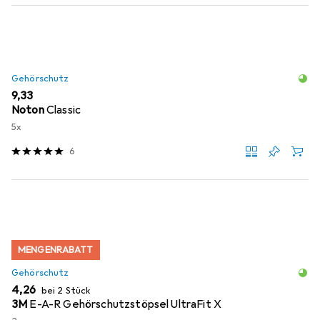
Gehörschutz
EUR
9,33
Noton
Classic
5x
6
MENGENRABATT
Gehörschutz
EUR
4,26
bei 2 Stück
3M
E-A-R Gehörschutzstöpsel UltraFit X