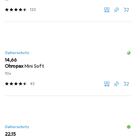
123
Gehörschutz
EUR
14,66
Ohropax
Mini Soft
10x
43
Gehörschutz
EUR
22,15