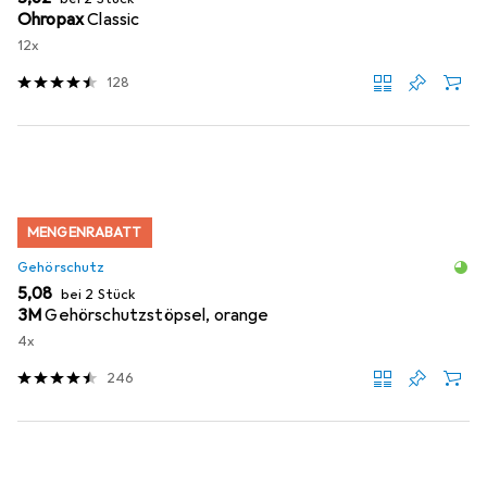
Ohropax
Classic
12x
128
MENGENRABATT
Gehörschutz
EUR
5,08
bei 2 Stück
3M
Gehörschutzstöpsel, orange
4x
246