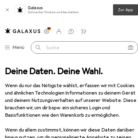
Galaxus
Zur App
Schneller finden und bestellen
Einstellungen
Kundenkonto
Vergleichslisten
Merklisten
Warenkorb
Navigation nach Kategorien
Menü
Suche
n
Deine Daten. Deine Wahl.
Winkelschleifer
Stanley Winkelschleifer 125 mm
Zubehör
EUR
71,84
Wenn du nur das Nötigste wählst, erfassen wir mit Cookies
Stanley
Winkelschleifer 125 mm
und ähnlichen Technologien Informationen zu deinem Gerät
125 mm
und deinem Nutzungsverhalten auf unserer Website. Diese
brauchen wir, um dir bspw. ein sicheres Login und
Basisfunktionen wie den Warenkorb zu ermöglichen.
Zubehör für Stanley
Wenn du allem zustimmst, können wir diese Daten darüber
hinaus nutzen, um dir personalisierte Angebote zu zeigen,