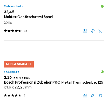
Gehörschutz
EUR
32,45
Moldex
Gehörschutzstöpsel
200x
36
MENGENRABATT
Sägeblatt
EUR
3,26
bei 4 Stück
Bosch Professional Zubehör
PRO Metal Trennscheibe, 125
x 1,6 x 22,23 mm
7