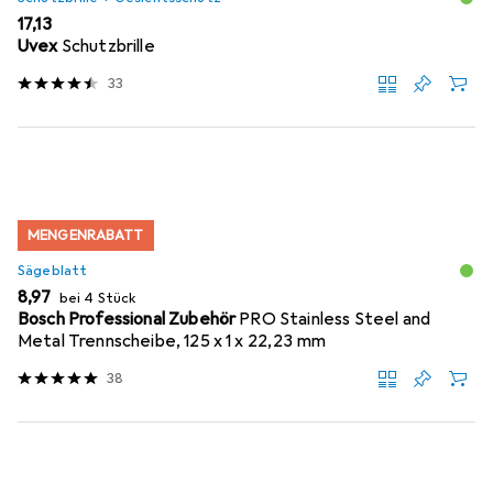
EUR
17,13
Uvex
Schutzbrille
33
MENGENRABATT
Sägeblatt
EUR
8,97
bei 4 Stück
Bosch Professional Zubehör
PRO Stainless Steel and
Metal Trennscheibe, 125 x 1 x 22,23 mm
38