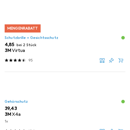
MENGENRABATT
Schutzbrille + Gesichtsschutz
EUR
4,85
bei 2 Stück
3M
Virtua
95
Gehörschutz
EUR
39,43
3M
X4a
1x