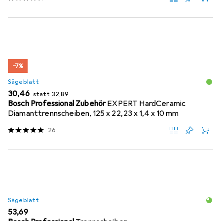
−7%
Sägeblatt
EUR
EUR
30,46
statt
32,89
Bosch Professional Zubehör
EXPERT HardCeramic
Diamanttrennscheiben, 125 x 22,23 x 1,4 x 10 mm
26
Sägeblatt
EUR
53,69