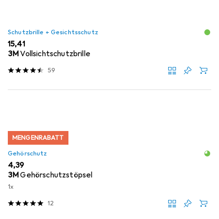
Schutzbrille + Gesichtsschutz
EUR
15,41
3M
Vollsichtschutzbrille
59
MENGENRABATT
Gehörschutz
EUR
4,39
3M
Gehörschutzstöpsel
1x
12