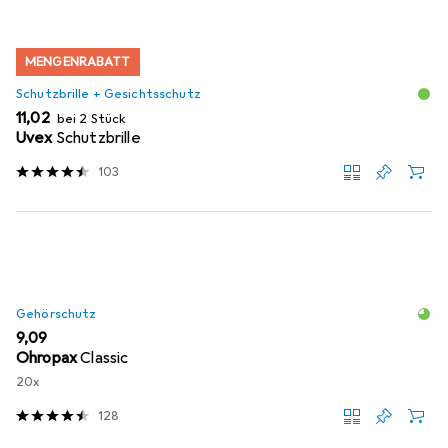
MENGENRABATT
Schutzbrille + Gesichtsschutz
EUR
11,02
bei 2 Stück
Uvex
Schutzbrille
103
Gehörschutz
EUR
9,09
Ohropax
Classic
20x
128