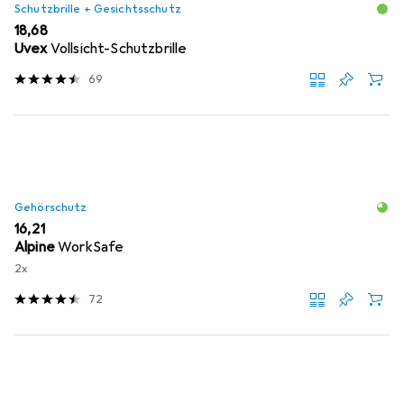
Schutzbrille + Gesichtsschutz
EUR
18,68
Uvex
Vollsicht-Schutzbrille
69
Gehörschutz
EUR
16,21
Alpine
WorkSafe
2x
72