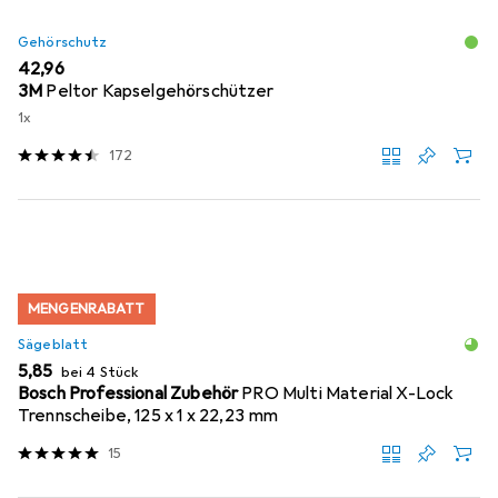
Gehörschutz
EUR
42,96
3M
Peltor Kapselgehörschützer
1x
172
MENGENRABATT
Sägeblatt
EUR
5,85
bei 4 Stück
Bosch Professional Zubehör
PRO Multi Material X-Lock
Trennscheibe, 125 x 1 x 22,23 mm
15