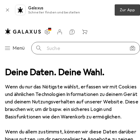
Galaxus
Zur App
Schneller finden und bestellen
Einstellungen
Kundenkonto
Vergleichslisten
Merklisten
Warenkorb
Navigation nach Kategorien
Menü
Suche
rbehälter
Deine Daten. Deine Wahl.
Werkstarck Boxen Typ F1 zu -Boxensystem
Zubehör
EUR
22,97
Wenn du nur das Nötigste wählst, erfassen wir mit Cookies
Werkstarck
Boxen Typ F1 zu -
und ähnlichen Technologien Informationen zu deinem Gerät
Boxensystem
und deinem Nutzungsverhalten auf unserer Website. Diese
brauchen wir, um dir bspw. ein sicheres Login und
Basisfunktionen wie den Warenkorb zu ermöglichen.
Zubehör für Werkstarck Boxen
Typ F1 zu -Boxensystem
Wenn du allem zustimmst, können wir diese Daten darüber
hinaus nutzen, um dir personalisierte Angebote zu zeigen,