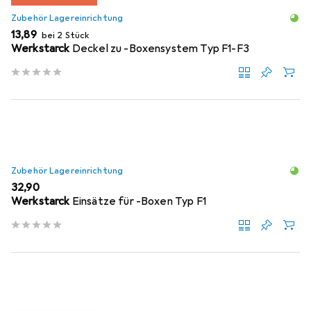
Zubehör Lagereinrichtung
EUR
13,89
bei 2 Stück
Werkstarck
Deckel zu -Boxensystem Typ F1-F3
Zubehör Lagereinrichtung
EUR
32,90
Werkstarck
Einsätze für -Boxen Typ F1