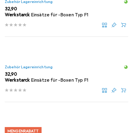
Zubehör Lagereinrichtung
EUR
32,90
Werkstarck
Einsätze für -Boxen Typ F1
Zubehör Lagereinrichtung
EUR
32,90
Werkstarck
Einsätze für -Boxen Typ F1
MENGENRABATT