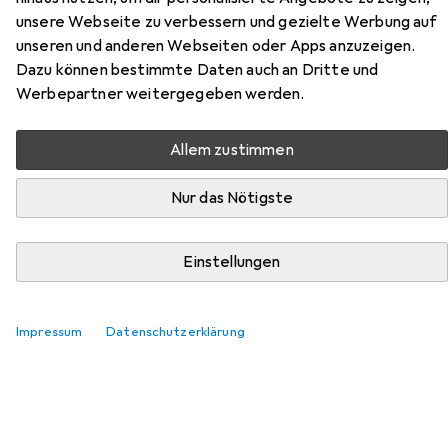
unsere Webseite zu verbessern und gezielte Werbung auf
Hier findest du passendes Zubehör zum Produkt
unseren und anderen Webseiten oder Apps anzuzeigen.
Werkstarck Boxen Typ F1 zu -Boxensystem aus der
Dazu können bestimmte Daten auch an Dritte und
Kategorie Zubehör Lagereinrichtung.
Werbepartner weitergegeben werden.
Relevanz
Produktliste
Allem zustimmen
Nur das Nötigste
Zubehör Lagereinrichtung
EUR
32,90
Einstellungen
Werkstarck
Einsätze für -Boxen Typ F1
Impressum
Datenschutzerklärung