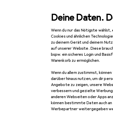
Suche
Deine Daten. D
Wenn du nur das Nötigste wählst, 
Navigation nach Kategorien
ment
Baumarkt + Garten
Werkzeug + Werkstatt
We
Gesamtsortiment
Cookies und ähnlichen Technologi
zu deinem Gerät und deinem Nutz
Baumarkt + Garten
auf unserer Website. Diese brauch
bspw. ein sicheres Login und Basis
Werkzeug +
Warenkorb zu ermöglichen.
EU
28
Werkstatt
We
Wenn du allem zustimmst, können 
Werkstatteinrichtung
darüber hinaus nutzen, um dir pers
Lagereinrichtung
Angebote zu zeigen, unsere Webs
verbessern und gezielte Werbung
Container
anderen Webseiten oder Apps an
können bestimmte Daten auch an 
Kellerregal
Zubehör für
Werbepartner weitergegeben we