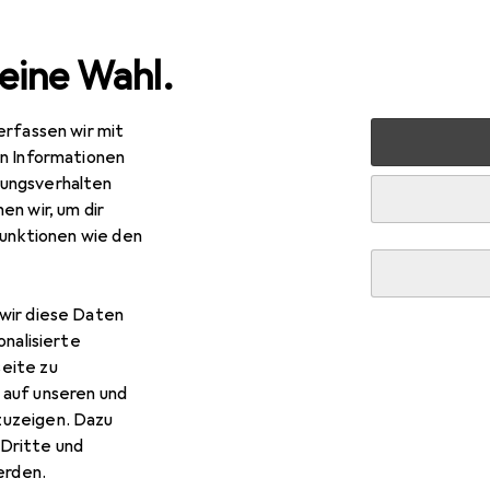
eine Wahl.
erfassen wir mit
rkstatteinrichtung
Lagereinrichtung
Lagerbehälter
en Informationen
ungsverhalten
en wir, um dir
funktionen wie den
R
,64
rkstarck
Boxen Typ F2 zu -Boxensystem
wir diese Daten
onalisierte
eite zu
 auf unseren und
zuzeigen. Dazu
Dritte und
 Werkstarck Boxen Typ F2 z
rden.