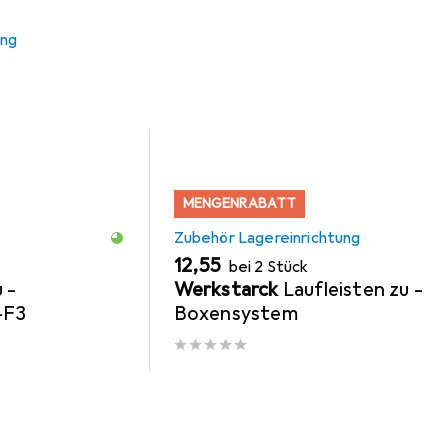
s Zubehör zum Produkt Werkstarck Boxen Typ F2 zu -Boxensyst
ung
MENGENRABATT
Zubehör Lagereinrichtung
EUR
12,55
bei 2 Stück
 -
Werkstarck
Laufleisten zu -
-F3
Boxensystem