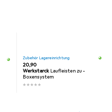
em aus der Kategorie Zubehör Lagereinrichtung.
Zubehör Lagereinrichtung
EUR
20,90
Werkstarck
Laufleisten zu -
Boxensystem