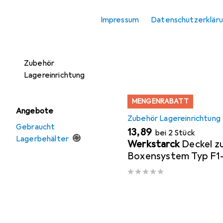
Lagerbehälter
Hier findest du passende
Impressum
Datenschutzerklär
Regalträger
Sortieren nach
:
Relevanz
Sortimentskasten
Produktliste
Zubehör
Lagereinrichtung
MENGENRABATT
Angebote
Zubehör Lagereinrichtung
Gebraucht
EUR
13,89
bei 2 Stück
Lagerbehälter
Werkstarck
Deckel zu
Boxensystem Typ F1