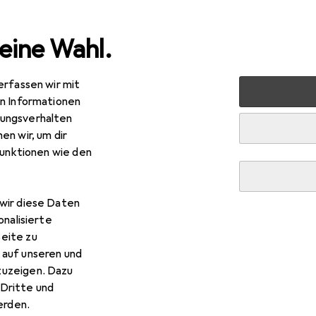
eine Wahl.
erfassen wir mit
ten
Elektrobedarf
Steuerungstechnik
Überspannung
en Informationen
ungsverhalten
en wir, um dir
funktionen wie den
wir diese Daten
onalisierte
eite zu
 auf unseren und
zuzeigen. Dazu
Dritte und
rden.