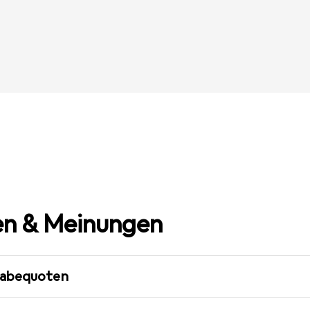
n & Meinungen
gabequoten