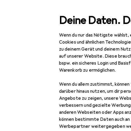
Suche
Deine Daten. D
Wenn du nur das Nötigste wählst, 
Navigation nach Kategorien
Gesamtsortiment
Baumarkt + Gar
Gesamtsortiment
Cookies und ähnlichen Technologi
zu deinem Gerät und deinem Nutz
Baumarkt + Garten
auf unserer Website. Diese brauch
bspw. ein sicheres Login und Basis
Elektrobedarf
Warenkorb zu ermöglichen.
Steuerungstechnik
Wenn du allem zustimmst, können 
Aktor
darüber hinaus nutzen, um dir pers
Angebote zu zeigen, unsere Webs
Antriebstechnik
verbessern und gezielte Werbung
anderen Webseiten oder Apps an
Energiemessgerät
können bestimmte Daten auch an 
Schutzschalter
Werbepartner weitergegeben we