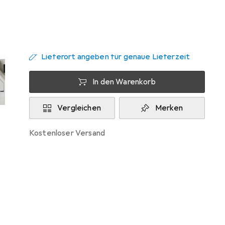
Zwischen Fr, 14.8. und Di, 18.8. geliefert
Mehr als 10 Stück an Lager beim Lieferanten
Lieferort angeben für genaue Lieferzeit
In den Warenkorb
Vergleichen
Merken
kostenloser Versand