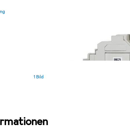
ung
1 Bild
ormationen