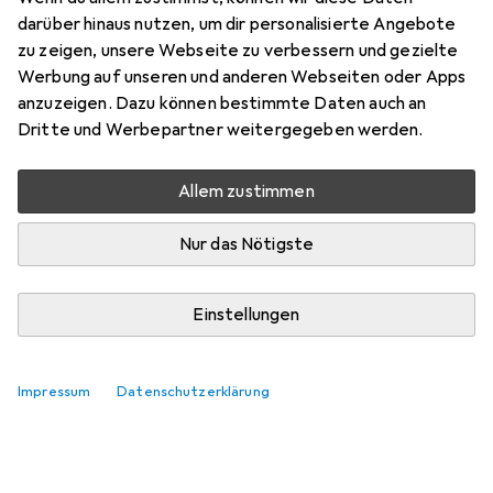
Preis in EUR inkl. MwSt.
darüber hinaus nutzen, um dir personalisierte Angebote
zu zeigen, unsere Webseite zu verbessern und gezielte
Marke
Bewertungen
Werbung auf unseren und anderen Webseiten oder Apps
Mehr von ABB
anzuzeigen. Dazu können bestimmte Daten auch an
Dritte und Werbepartner weitergegeben werden.
Zwischen Do, 13.8. und Sa, 15.8. geliefert
Allem zustimmen
Nur 2 Stück an Lager beim Lieferanten
Lieferort angeben für genaue Lieferzeit
Nur das Nötigste
In den Warenkorb
Einstellungen
Vergleichen
Merken
Impressum
Datenschutzerklärung
kostenloser Versand