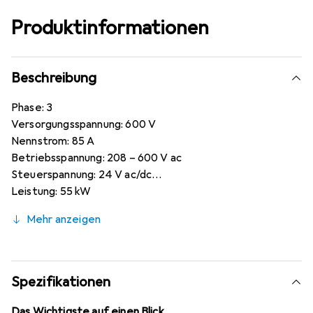
Produktinformationen
Beschreibung
Phase: 3
Versorgungsspannung: 600 V
Nennstrom: 85 A
Betriebsspannung: 208 – 600 V ac
Steuerspannung: 24 V ac/dc
Leistung: 55 kW
Schutzart: IP10
Mehr anzeigen
Gesamtlänge: 70 mm
Gesamtbreite: 180 mm
Gesamttiefe: 220 mm
Betriebstemperatur min.: -20 °C
Spezifikationen
Betriebstemperatur max.: +60 °C
Serie: PSR
Das Wichtigste auf einen Blick