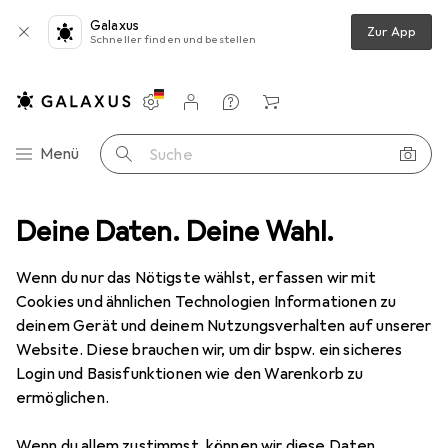
Galaxus
Zur App
Schneller finden und bestellen
Einstellungen
Kundenkonto
Vergleichslisten
Merklisten
Warenkorb
Navigation nach Kategorien
Menü
Suche
k
Deine Daten. Deine Wahl.
Motorsteuerung
ABB PSR85-600-11 - 85A Softstarter 45kW
Wenn du nur das Nötigste wählst, erfassen wir mit
Cookies und ähnlichen Technologien Informationen zu
2 Bilder
deinem Gerät und deinem Nutzungsverhalten auf unserer
Website. Diese brauchen wir, um dir bspw. ein sicheres
EUR
1146,67
Login und Basisfunktionen wie den Warenkorb zu
ABB
PSR85-600-11 - 85A Softstarter
ermöglichen.
45kW
Wenn du allem zustimmst, können wir diese Daten