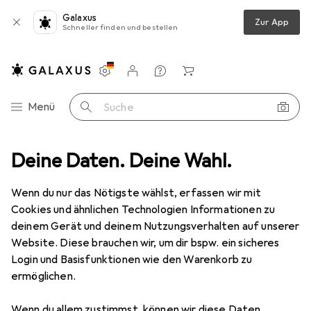
Galaxus
Zur App
Schneller finden und bestellen
Einstellungen
Kundenkonto
Vergleichslisten
Merklisten
Warenkorb
Navigation nach Kategorien
Menü
Suche
teneinrichtung
Deine Daten. Deine Wahl.
Gartenmöbel
Gartenlounge
Beliani Ragusa
Wenn du nur das Nötigste wählst, erfassen wir mit
Cookies und ähnlichen Technologien Informationen zu
12 Bilder
deinem Gerät und deinem Nutzungsverhalten auf unserer
Beliani
Ragusa
Website. Diese brauchen wir, um dir bspw. ein sicheres
Login und Basisfunktionen wie den Warenkorb zu
ermöglichen.
Marke
Bewertungen
Mehr von Beliani
Wenn du allem zustimmst, können wir diese Daten