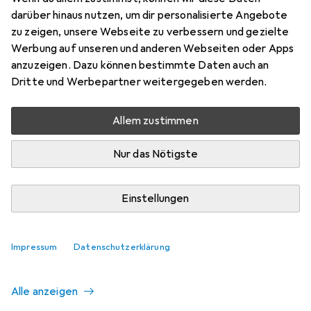
darüber hinaus nutzen, um dir personalisierte Angebote
zu zeigen, unsere Webseite zu verbessern und gezielte
Aktuell nicht lieferbar
Werbung auf unseren und anderen Webseiten oder Apps
anzuzeigen. Dazu können bestimmte Daten auch an
Benachrichtigen, wenn lieferbar
Dritte und Werbepartner weitergegeben werden.
Allem zustimmen
Vergleichen
Merken
Nur das Nötigste
i
Kostenloser Versand ab 30,–
Einstellungen
Ähnliche Produkte mit besserer
Impressum
Datenschutzerklärung
Verfügbarkeit
Alle anzeigen