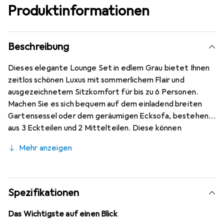
Produktinformationen
Beschreibung
Dieses elegante Lounge Set in edlem Grau bietet Ihnen
zeitlos schönen Luxus mit sommerlichem Flair und
ausgezeichnetem Sitzkomfort für bis zu 6 Personen.
Machen Sie es sich bequem auf dem einladend breiten
Gartensessel oder dem geräumigen Ecksofa, bestehend
aus 3 Eckteilen und 2 Mittelteilen. Diese können
zusammengeschoben oder einzeln aufgestellt werden
Mehr anzeigen
und bieten somit vielseitige, flexible
Aufstellmöglichkeiten. Die komfortablen Sitz- und
Rückenkissen verfügen über eine dicke
Schaumstoffpolsterung. Die grauen Bezüge aus
Spezifikationen
hochwertigen Olefin Kunstfasern sind dank ihrer
schmutz- und feuchtigkeitsabweisenden Beschichtung
Das Wichtigste auf einen Blick