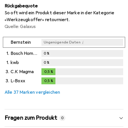
Rückgabequote
So oft wird ein Produkt dieser Marke in der Kategorie
«Werkzeugkoffer» retourniert.
Quelle: Galaxus
i
Bernstein
Ungenügende Daten
1.
Bosch Home & Garden
0
%
1.
kwb
0
%
3.
C.K Magma
0,5
%
0,5
%
3.
L-Boxx
0,5
%
0,5
%
Alle 37 Marken vergleichen
Fragen zum Produkt
0