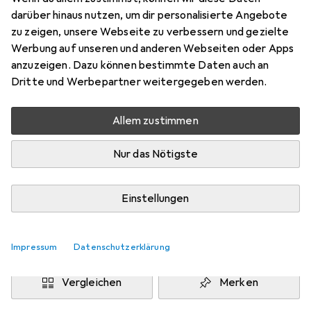
darüber hinaus nutzen, um dir personalisierte Angebote
Preis in EUR inkl. MwSt.
zu zeigen, unsere Webseite zu verbessern und gezielte
Werbung auf unseren und anderen Webseiten oder Apps
anzuzeigen. Dazu können bestimmte Daten auch an
Marke
Bewertungen
Dritte und Werbepartner weitergegeben werden.
Mehr von Bernstein
Allem zustimmen
Zwischen Mo, 24.8. und Mi, 26.8. geliefert
1 Stück bestellt
Nur das Nötigste
Benachrichtigen, wenn schneller verfügbar
Einstellungen
Lieferort angeben für genaue Lieferzeit
In den Warenkorb
Impressum
Datenschutzerklärung
Vergleichen
Merken