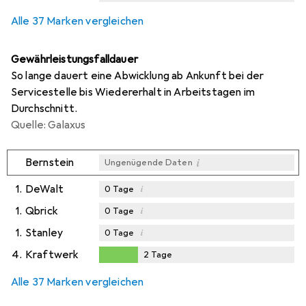
Alle 37 Marken vergleichen
Gewährleistungsfalldauer
So lange dauert eine Abwicklung ab Ankunft bei der
Servicestelle bis Wiedererhalt in Arbeitstagen im
Durchschnitt.
Quelle: Galaxus
i
Bernstein
Ungenügende Daten
1.
DeWalt
i
0
Tage
1.
Qbrick
i
0
Tage
1.
Stanley
i
0
Tage
4.
Kraftwerk
2
Tage
2
Tage
Alle 37 Marken vergleichen