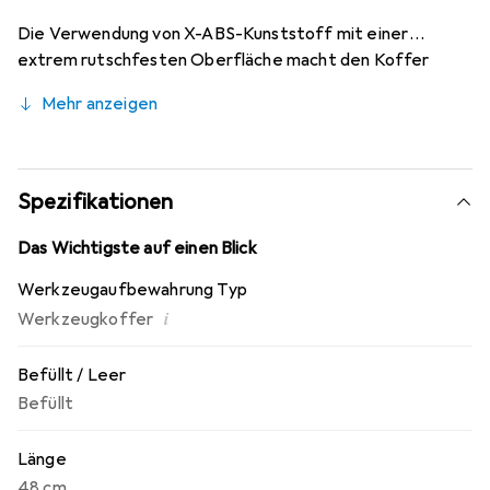
Die Verwendung von X-ABS-Kunststoff mit einer
extrem rutschfesten Oberfläche macht den Koffer
widerstandsfähiger gegen äussere Einflüsse. Das hoch
Mehr anzeigen
schlag- und bruchfeste Material macht den Koffer zudem
flugtauglich, da es die raue Behandlung von
aufgegebenem Gepäck übersteht.
Spezifikationen
Das Wichtigste auf einen Blick
Werkzeugaufbewahrung Typ
i
Werkzeugkoffer
Befüllt / Leer
Befüllt
Länge
48 cm