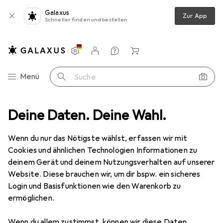
Galaxus
Zur App
Schneller finden und bestellen
Einstellungen
Kundenkonto
Vergleichslisten
Merklisten
Warenkorb
Navigation nach Kategorien
Menü
Suche
in ServiceKoffer PERFORMANCE 28 Einsteckfächern ohne Werkzeuge
Deine Daten. Deine Wahl.
Wenn du nur das Nötigste wählst, erfassen wir mit
Cookies und ähnlichen Technologien Informationen zu
2 Bilder
deinem Gerät und deinem Nutzungsverhalten auf unserer
Website. Diese brauchen wir, um dir bspw. ein sicheres
EUR
208,25
Login und Basisfunktionen wie den Warenkorb zu
Bernstein
ServiceKoffer
ermöglichen.
PERFORMANCE 28 Einsteckfächern
ohne Werkzeuge
Wenn du allem zustimmst, können wir diese Daten