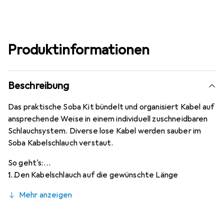
Produktinformationen
Beschreibung
Das praktische Soba Kit bündelt und organisiert Kabel auf
ansprechende Weise in einem individuell zuschneidbaren
Schlauchsystem. Diverse lose Kabel werden sauber im
Soba Kabelschlauch verstaut.
So geht's:
1. Den Kabelschlauch auf die gewünschte Länge
zuschneiden.
Mehr anzeigen
2. Eines oder mehrere Kabel mit Hilfe des raffinierten
Vortex Zippers in den Kabelschlauch einführen.
3. Mit dem Y Splitter, falls gewünscht, eine Verzweigung