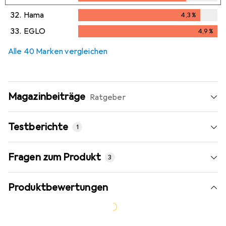
32.
Hama
4,3
%
4,3
%
33.
EGLO
4,9
%
4,9
%
Alle 40 Marken vergleichen
Magazinbeiträge
Ratgeber
Testberichte
1
Neueste
Fragen zum Produkt
3
Produktbewertungen
Sehr gut
i
88/100
MAC LIFE
Einzeltest