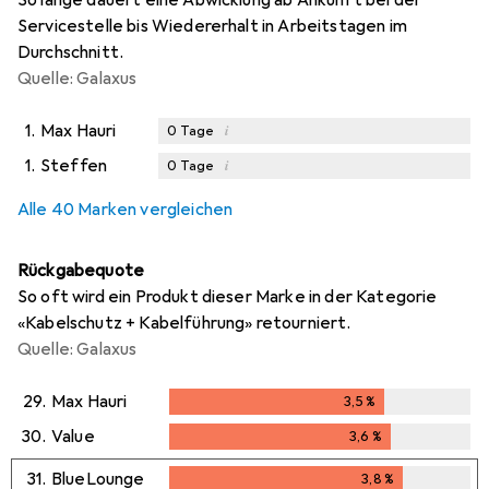
Servicestelle bis Wiedererhalt in Arbeitstagen im
Durchschnitt.
Quelle: Galaxus
1.
Max Hauri
i
0
Tage
1.
Steffen
i
0
Tage
i
i
i
Ungenügende Daten
Ungenügende Daten
Ungenügende Daten
Alle 40 Marken vergleichen
Rückgabequote
So oft wird ein Produkt dieser Marke in der Kategorie
«Kabelschutz + Kabelführung» retourniert.
Quelle: Galaxus
29.
Max Hauri
3,5
%
3,5
%
30.
Value
3,6
%
3,6
%
31.
BlueLounge
3,8
%
3,8
%