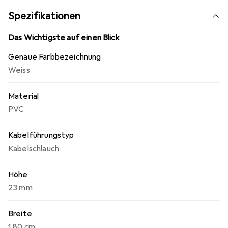
einsetzen.
Spezifikationen
4. Den Kabelschlauch mit den Clips an der Wand oder am
Schreibtisch befestigen.
Das Wichtigste auf einen Blick
Genaue Farbbezeichnung
Weiss
Material
PVC
Kabelführungstyp
Kabelschlauch
Höhe
23 mm
Breite
1.80 cm