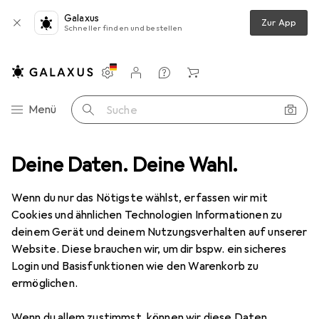
Galaxus
Zur App
Schneller finden und bestellen
Einstellungen
Kundenkonto
Vergleichslisten
Merklisten
Warenkorb
Navigation nach Kategorien
Menü
Suche
Deine Daten. Deine Wahl.
Kabelschutz + Kabelführung
BlueLounge Soba Cable Director
Wenn du nur das Nötigste wählst, erfassen wir mit
Cookies und ähnlichen Technologien Informationen zu
14 Bilder
1 Video
deinem Gerät und deinem Nutzungsverhalten auf unserer
Website. Diese brauchen wir, um dir bspw. ein sicheres
EUR
26,45
EUR
8,82
/
1m
Login und Basisfunktionen wie den Warenkorb zu
BlueLounge
Soba Cable Director
ermöglichen.
Kabelschlauch, 300 cm
Wenn du allem zustimmst, können wir diese Daten