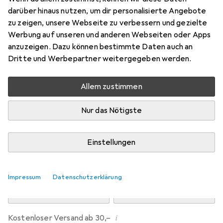
Preis in EUR inkl. MwSt.
darüber hinaus nutzen, um dir personalisierte Angebote
zu zeigen, unsere Webseite zu verbessern und gezielte
Marke
Bewertungen
Werbung auf unseren und anderen Webseiten oder Apps
Mehr von BlueLounge
107
anzuzeigen. Dazu können bestimmte Daten auch an
Dritte und Werbepartner weitergegeben werden.
Testberichte
Sehr gut bei 1 Test
Allem zustimmen
Zwischen Fr, 7.8. und Mo, 10.8. geliefert
Nur das Nötigste
10 Stück an Lager beim Lieferanten
Lieferort angeben für genaue Lieferzeit
Einstellungen
In den Warenkorb
Impressum
Datenschutzerklärung
Vergleichen
Merken
i
Kostenloser Versand ab 30,–