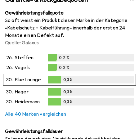
Gewährleistungsfallquote
So oft weist ein Produkt dieser Marke in der Kategorie
«Kabelschutz + Kabelführung» innerhalb der ersten 24
Monate einen Defekt auf.
Quelle: Galaxus
26.
Steffen
0,2
%
0,2
%
26.
Vogels
0,2
%
0,2
%
30.
BlueLounge
0,3
%
0,3
%
30.
Hager
0,3
%
0,3
%
30.
Heidemann
0,3
%
0,3
%
Alle 40 Marken vergleichen
Gewährleistungsfalldauer
So lange dauert eine Abwicklung ab Ankunft bei der