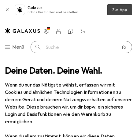
Galaxus
Zur App
Schneller finden und bestellen
Einstellungen
Kundenkonto
Vergleichslisten
Merklisten
Warenkorb
Navigation nach Kategorien
Menü
Suche
ge
Deine Daten. Deine Wahl.
BMI WW m. Kopf-, Horizontal und Vertikal 692 SUPERTORPEDO
Wenn du nur das Nötigste wählst, erfassen wir mit
Cookies und ähnlichen Technologien Informationen zu
2 Bilder
deinem Gerät und deinem Nutzungsverhalten auf unserer
Website. Diese brauchen wir, um dir bspw. ein sicheres
EUR
76,22
Login und Basisfunktionen wie den Warenkorb zu
BMI
WW m. Kopf-, Horizontal und
ermöglichen.
Vertikal 692 SUPERTORPEDO
Wenn du allem zustimmst, können wir diese Daten