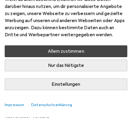
25 cm
darüber hinaus nutzen, um dir personalisierte Angebote
Preis in EUR inkl. MwSt.
zu zeigen, unsere Webseite zu verbessern und gezielte
Werbung auf unseren und anderen Webseiten oder Apps
Bewertungen
anzuzeigen. Dazu können bestimmte Daten auch an
Dritte und Werbepartner weitergegeben werden.
Allem zustimmen
Zwischen Di, 11.8. und Do, 13.8. geliefert
Nur 4 Stück an Lager beim Lieferanten
Nur das Nötigste
Lieferort angeben für genaue Lieferzeit
Einstellungen
In den Warenkorb
Vergleichen
Merken
Impressum
Datenschutzerklärung
kostenloser Versand