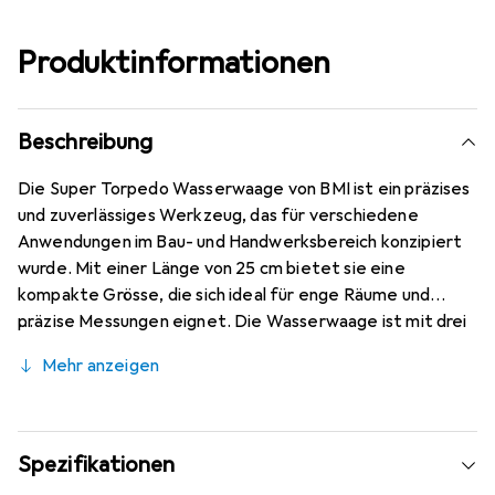
Produktinformationen
Beschreibung
Die Super Torpedo Wasserwaage von BMI ist ein präzises
und zuverlässiges Werkzeug, das für verschiedene
Anwendungen im Bau- und Handwerksbereich konzipiert
wurde. Mit einer Länge von 25 cm bietet sie eine
kompakte Grösse, die sich ideal für enge Räume und
präzise Messungen eignet. Die Wasserwaage ist mit drei
Libellen ausgestattet, die eine einfache und genaue
Mehr anzeigen
Ausrichtung in horizontaler und vertikaler Position
ermöglichen. Ein herausragendes Merkmal dieser
Wasserwaage ist die integrierte Magnetfunktion, die
eine sichere Befestigung an metallischen Oberflächen
Spezifikationen
gewährleistet und somit die Handhabung erleichtert. Die