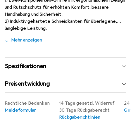
1) Zwei-Komponenten-Griffe mit ergonomischem Design
und Rutschschutz für erhöhten Komfort, bessere
Handhabung und Sicherheit.
2) Induktiv gehärtete Schneidkanten für überlegene,
langlebige Leistung.
3) Schneidkanten mit optimierter Geometrie für
Mehr anzeigen
unübertroffene Schneidleistung.
4) Speziallegierungsstahl, geschmiedet, gehärtet und
temperiert für aussergewöhnliche Festigkeit und
Haltbarkeit.
Spezifikationen
Preisentwicklung
Rechtliche Bedenken
14 Tage gesetzl. Widerruf
24 
Meldeformular
30 Tage Rückgaberecht
Gew
Rückgaberichtlinien