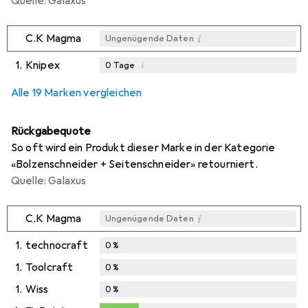
Quelle: Galaxus
i
C.K Magma
Ungenügende Daten
1.
Knipex
i
0
Tage
i
i
i
Ungenügende Daten
Ungenügende Daten
Ungenügende Daten
Alle 19 Marken vergleichen
Rückgabequote
So oft wird ein Produkt dieser Marke in der Kategorie
«Bolzenschneider + Seitenschneider» retourniert.
Quelle: Galaxus
i
C.K Magma
Ungenügende Daten
1.
technocraft
0
%
1.
Toolcraft
0
%
1.
Wiss
0
%