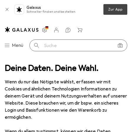
Galaxus
Zur App
Schneller finden und bestellen
Einstellungen
Kundenkonto
Vergleichslisten
Merklisten
Warenkorb
Navigation nach Kategorien
Menü
Suche
Deine Daten. Deine Wahl.
Bolzenschneider + Seitenschneider
C.K Magma Kabelschneider
Wenn du nur das Nötigste wählst, erfassen wir mit
Cookies und ähnlichen Technologien Informationen zu
2 Bilder
deinem Gerät und deinem Nutzungsverhalten auf unserer
Website. Diese brauchen wir, um dir bspw. ein sicheres
EUR
53,30
Login und Basisfunktionen wie den Warenkorb zu
C.K Magma
Kabelschneider
ermöglichen.
160 mm
Wenn du allem zustimmst, können wir diese Daten