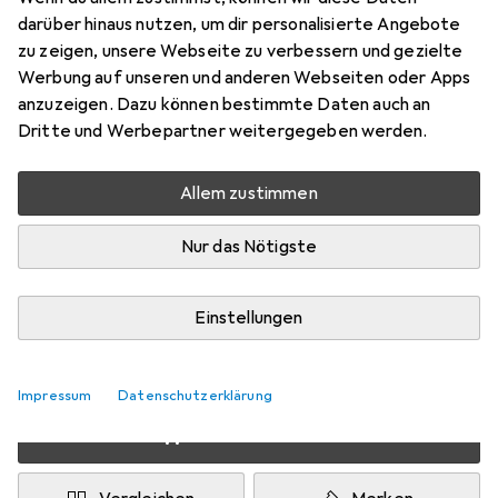
Preis in EUR inkl. MwSt.
darüber hinaus nutzen, um dir personalisierte Angebote
zu zeigen, unsere Webseite zu verbessern und gezielte
Schneller lieferbar
Werbung auf unseren und anderen Webseiten oder Apps
Angebot für
EUR
90,85
anzuzeigen. Dazu können bestimmte Daten auch an
Dritte und Werbepartner weitergegeben werden.
Marke
Bewertungen
Mehr von C.K Magma
Allem zustimmen
Nur das Nötigste
Zwischen Mo, 24.8. und Mi, 26.8. geliefert
10 Stück bestellt
Einstellungen
Benachrichtigen, wenn schneller verfügbar
Lieferort angeben für genaue Lieferzeit
Impressum
Datenschutzerklärung
In den Warenkorb