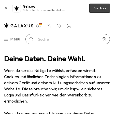
Galaxus
Zur App
Schneller finden und bestellen
Einstellungen
Kundenkonto
Vergleichslisten
Merklisten
Warenkorb
Navigation nach Kategorien
Menü
Suche
Deine Daten. Deine Wahl.
Werkzeugaufbewahrung
Werkzeugkoffer
DeWalt Tstak IV
Wenn du nur das Nötigste wählst, erfassen wir mit
Cookies und ähnlichen Technologien Informationen zu
16 Bilder
deinem Gerät und deinem Nutzungsverhalten auf unserer
Website. Diese brauchen wir, um dir bspw. ein sicheres
EUR
59,75
Login und Basisfunktionen wie den Warenkorb zu
DeWalt
Tstak IV
ermöglichen.
1 Teil
Wenn du allem zustimmst, können wir diese Daten