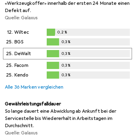
«Werkzeugkoffer» innerhalb der ersten 24 Monate einen
Defekt auf.
Quelle: Galaxus
12.
Wiltec
0,2
%
0,2
%
25.
BGS
0,3
%
0,3
%
25.
DeWalt
0,3
%
0,3
%
25.
Facom
0,3
%
0,3
%
25.
Kendo
0,3
%
0,3
%
Alle 36 Marken vergleichen
Gewährleistungsfalldauer
So lange dauert eine Abwicklung ab Ankunft bei der
Servicestelle bis Wiedererhalt in Arbeitstagen im
Durchschnitt.
Quelle: Galaxus