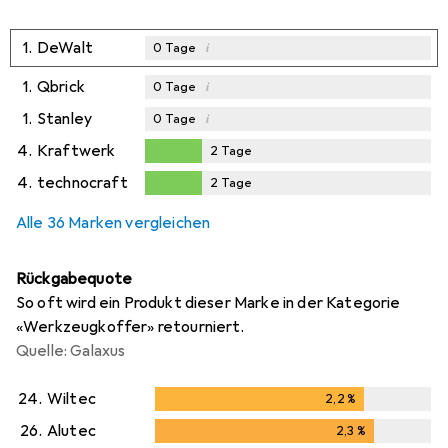
1.
DeWalt
i
0
Tage
1.
Qbrick
i
0
Tage
1.
Stanley
i
0
Tage
4.
Kraftwerk
2
Tage
2
Tage
4.
technocraft
2
Tage
2
Tage
Alle 36 Marken vergleichen
Rückgabequote
So oft wird ein Produkt dieser Marke in der Kategorie
«Werkzeugkoffer» retourniert.
Quelle: Galaxus
24.
Wiltec
2,2
%
2,2
%
26.
Alutec
2,3
%
2,3
%