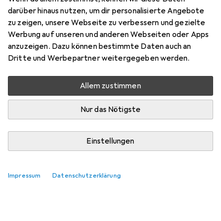
Preis in EUR inkl. MwSt.
darüber hinaus nutzen, um dir personalisierte Angebote
zu zeigen, unsere Webseite zu verbessern und gezielte
Bewertungen
Werbung auf unseren und anderen Webseiten oder Apps
29
anzuzeigen. Dazu können bestimmte Daten auch an
Dritte und Werbepartner weitergegeben werden.
Zwischen Di, 11.8. und Do, 13.8. geliefert
Allem zustimmen
Mehr als 10 Stück an Lager beim Lieferanten
Lieferort angeben für genaue Lieferzeit
Nur das Nötigste
In den Warenkorb
Einstellungen
Vergleichen
Merken
Impressum
Datenschutzerklärung
kostenloser Versand