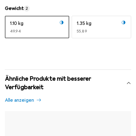
Gewicht
2
1.10 kg
1.35 kg
EUR
49,94
EUR
55,89
Ähnliche Produkte mit besserer
Verfügbarkeit
Alle anzeigen