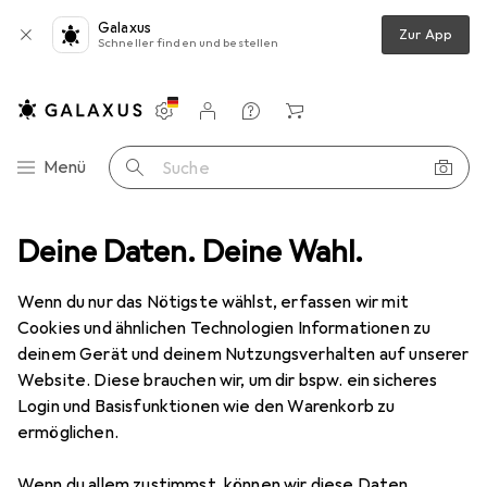
Galaxus
Zur App
Schneller finden und bestellen
Einstellungen
Kundenkonto
Vergleichslisten
Merklisten
Warenkorb
Navigation nach Kategorien
Menü
Suche
utz + Wetterschutz
Deine Daten. Deine Wahl.
Sonnenschirmständer
Doppler Rasendorn
Wenn du nur das Nötigste wählst, erfassen wir mit
Cookies und ähnlichen Technologien Informationen zu
2 Bilder
deinem Gerät und deinem Nutzungsverhalten auf unserer
Website. Diese brauchen wir, um dir bspw. ein sicheres
EUR
49,94
Login und Basisfunktionen wie den Warenkorb zu
Doppler
Rasendorn
ermöglichen.
Preis in EUR inkl. MwSt.
Wenn du allem zustimmst, können wir diese Daten