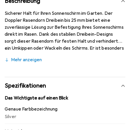
Beschreibung
Sicherer Halt für Ihren Sonnenschirm im Garten. Der
Doppler Rasendorn Dreibein bis 25 mm bietet eine
zuverlässige Lösung zur Befestigung Ihres Sonnenschirms
direkt im Rasen. Dank des stabilen Dreibein-Designs
sorgt dieser Rasendorn für festen Halt und verhindert
ein Umkippen oder Wackeln des Schirms. Er ist besonders
gut geeignet für den Einsatz auf Wiesen, Gärten und
Mehr anzeigen
Rasenflächen, wo eine zusätzliche Stabilität benötigt
wird.
Spezifikationen
Das Wichtigste auf einen Blick
Genaue Farbbezeichnung
Silver