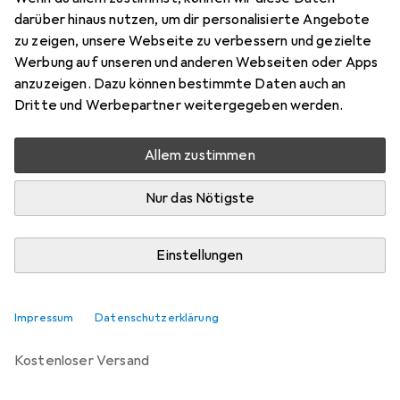
darüber hinaus nutzen, um dir personalisierte Angebote
Bewertungen
zu zeigen, unsere Webseite zu verbessern und gezielte
12
Werbung auf unseren und anderen Webseiten oder Apps
anzuzeigen. Dazu können bestimmte Daten auch an
Dritte und Werbepartner weitergegeben werden.
Zwischen Sa, 22.8. und Mi, 26.8. geliefert
Mehr als 10 Stück an Lager beim Lieferanten
Allem zustimmen
Benachrichtigen, wenn schneller verfügbar
Nur das Nötigste
Lieferort angeben für genaue Lieferzeit
Einstellungen
In den Warenkorb
Vergleichen
Merken
Impressum
Datenschutzerklärung
kostenloser Versand