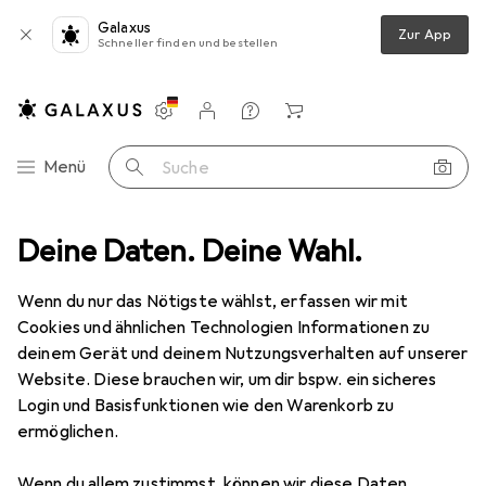
Galaxus
Zur App
Schneller finden und bestellen
Einstellungen
Kundenkonto
Vergleichslisten
Merklisten
Warenkorb
Navigation nach Kategorien
Menü
Suche
tallation
Deine Daten. Deine Wahl.
Schrumpfschlauch
Epson Etikettenkassette Lk-6yb2
Wenn du nur das Nötigste wählst, erfassen wir mit
Cookies und ähnlichen Technologien Informationen zu
3 Bilder
deinem Gerät und deinem Nutzungsverhalten auf unserer
Website. Diese brauchen wir, um dir bspw. ein sicheres
EUR
63,26
Login und Basisfunktionen wie den Warenkorb zu
Epson
Etikettenkassette Lk-6yb2
ermöglichen.
1x
Wenn du allem zustimmst, können wir diese Daten