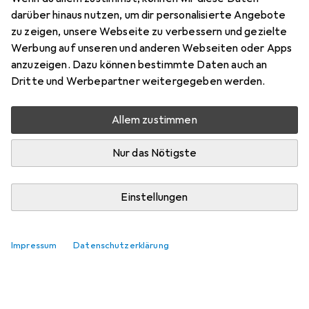
Preis in EUR inkl. MwSt.
darüber hinaus nutzen, um dir personalisierte Angebote
zu zeigen, unsere Webseite zu verbessern und gezielte
Marke
Bewertungen
Werbung auf unseren und anderen Webseiten oder Apps
Mehr von Epson
anzuzeigen. Dazu können bestimmte Daten auch an
Dritte und Werbepartner weitergegeben werden.
Zwischen Di, 11.8. und Mi, 12.8. geliefert
Allem zustimmen
Nur 4 Stück an Lager beim Lieferanten
Lieferort angeben für genaue Lieferzeit
Nur das Nötigste
In den Warenkorb
Einstellungen
Vergleichen
Merken
Impressum
Datenschutzerklärung
kostenloser Versand