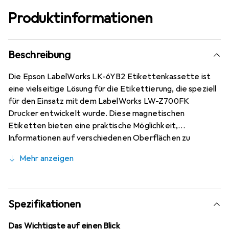
Produktinformationen
Beschreibung
Die Epson LabelWorks LK-6YB2 Etikettenkassette ist
eine vielseitige Lösung für die Etikettierung, die speziell
für den Einsatz mit dem LabelWorks LW-Z700FK
Drucker entwickelt wurde. Diese magnetischen
Etiketten bieten eine praktische Möglichkeit,
Informationen auf verschiedenen Oberflächen zu
kennzeichnen, einschliesslich Regalen und Whiteboards.
Mehr anzeigen
Mit einer Breite von 24 mm und einer Länge von 1,5 m sind
die Etiketten ideal für eine Vielzahl von Anwendungen,
sei es im Büro, in der Schule oder zu Hause. Die
Drucktechnologie basiert auf dem thermischen
Spezifikationen
Transferverfahren, was eine klare und langlebige
Beschriftung gewährleistet. Die Etiketten sind in einem
Das Wichtigste auf einen Blick