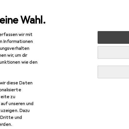
eine Wahl.
erfassen wir mit
markt + Garten
Garteneinrichtung
Gartenbeleuchtung
en Informationen
ungsverhalten
en wir, um dir
funktionen wie den
wir diese Daten
onalisierte
eite zu
 auf unseren und
zuzeigen. Dazu
Dritte und
rden.