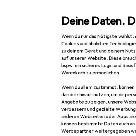
Suche
Deine Daten. D
Wenn du nur das Nötigste wählst, 
Navigation nach Kategorien
Gesamtsortiment
Bau
Gesamtsortiment
Cookies und ähnlichen Technologi
zu deinem Gerät und deinem Nutz
Baumarkt + Garten
auf unserer Website. Diese brauch
bspw. ein sicheres Login und Basis
Garteneinrichtung
Warenkorb zu ermöglichen.
Gartenaccessoires
Wenn du allem zustimmst, können 
Gartenbeleuchtung
darüber hinaus nutzen, um dir pers
Angebote zu zeigen, unsere Webs
Gartenbodenbelag
verbessern und gezielte Werbung
anderen Webseiten oder Apps an
Gartenhaus +
können bestimmte Daten auch an 
Gartenschrank
Werbepartner weitergegeben we