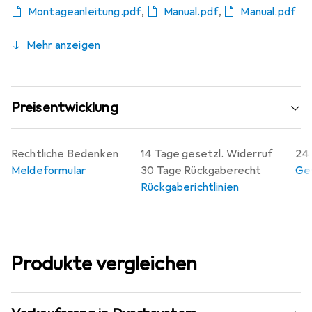
Montageanleitung.pdf
,
Manual.pdf
,
Manual.pdf
Mehr anzeigen
Preisentwicklung
Rechtliche Bedenken
14 Tage gesetzl. Widerruf
24 
Meldeformular
30 Tage Rückgaberecht
Gew
Rückgaberichtlinien
Produkte vergleichen