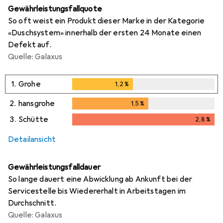
Gewährleistungsfallquote
So oft weist ein Produkt dieser Marke in der Kategorie
«Duschsystem» innerhalb der ersten 24 Monate einen
Defekt auf.
Quelle: Galaxus
1.
Grohe
1,2
%
1,2
%
2.
hansgrohe
1,5
%
1,5
%
3.
Schütte
2,8
%
2,8
%
Detailansicht
Gewährleistungsfalldauer
So lange dauert eine Abwicklung ab Ankunft bei der
Servicestelle bis Wiedererhalt in Arbeitstagen im
Durchschnitt.
Quelle: Galaxus