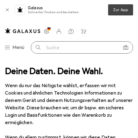
Galaxus
Zur App
Schneller finden und bestellen
Einstellungen
Kundenkonto
Vergleichslisten
Merklisten
Warenkorb
Navigation nach Kategorien
Menü
Suche
turen
Deine Daten. Deine Wahl.
Duschsystem
Grohe Euphoria System 260 Duschsystem
Wenn du nur das Nötigste wählst, erfassen wir mit
Cookies und ähnlichen Technologien Informationen zu
16 Bilder
deinem Gerät und deinem Nutzungsverhalten auf unserer
Website. Diese brauchen wir, um dir bspw. ein sicheres
EUR
383,–
Login und Basisfunktionen wie den Warenkorb zu
Grohe
Euphoria System 260
ermöglichen.
Duschsystem
Wenn du allem zustimmst, können wir diese Daten