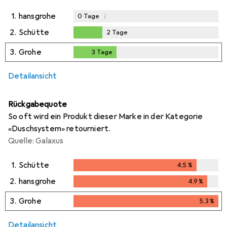
1.
hansgrohe
i
0
Tage
2.
Schütte
2
Tage
2
Tage
3.
Grohe
3
Tage
3
Tage
Detailansicht
Rückgabequote
So oft wird ein Produkt dieser Marke in der Kategorie
«Duschsystem» retourniert.
Quelle: Galaxus
1.
Schütte
4,5
%
4,5
%
2.
hansgrohe
4,9
%
4,9
%
3.
Grohe
5,3
%
5,3
%
Detailansicht