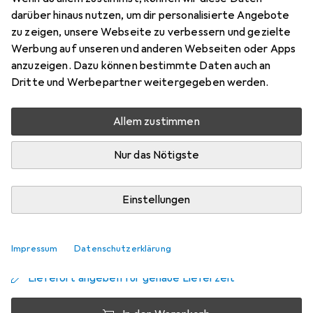
Preis in EUR inkl. MwSt.
darüber hinaus nutzen, um dir personalisierte Angebote
zu zeigen, unsere Webseite zu verbessern und gezielte
Werbung auf unseren und anderen Webseiten oder Apps
anzuzeigen. Dazu können bestimmte Daten auch an
EUR
7,55
sparen
Dritte und Werbepartner weitergegeben werden.
Angebot für
EUR
375,45
Allem zustimmen
Marke
Bewertungen
Mehr von Grohe
45
Nur das Nötigste
Einstellungen
Zwischen Do, 20.8. und Do, 27.8. geliefert
Mehr als 10 Stück an Lager beim Lieferanten
Benachrichtigen, wenn schneller verfügbar
Impressum
Datenschutzerklärung
Lieferort angeben für genaue Lieferzeit