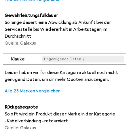
Gewährleistungsfalldauer
So lange dauert eine Abwicklung ab Ankunft bei der
Servicestelle bis Wiedererhalt in Arbeitstagen im
Durchschnitt.
Quelle: Galaxus
i
Klauke
Ungenügende Daten
i
i
i
i
Ungenügende Daten
Ungenügende Daten
Ungenügende Daten
Ungenügende Daten
Leider haben wir für diese Kategorie aktuell noch nicht
genügend Daten, um dir mehr Quoten anzuzeigen.
Alle 23 Marken vergleichen
Rückgabequote
So oft wird ein Produkt dieser Marke in der Kategorie
«Kabelverbindung» retourniert.
Quelle: Galaxus