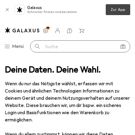
Galaxus
Zur App
Schneller finden und bestellen
Einstellungen
Kundenkonto
Vergleichslisten
Merklisten
Warenkorb
Navigation nach Kategorien
Menü
Suche
g lug, Beschichtung Steckerkontakte: Zinn, Verbindungstyp: Abgewinkel
Deine Daten. Deine Wahl.
Wenn du nur das Nötigste wählst, erfassen wir mit
Cookies und ähnlichen Technologien Informationen zu
1 Bild
deinem Gerät und deinem Nutzungsverhalten auf unserer
Website. Diese brauchen wir, um dir bspw. ein sicheres
MENGENRABATT
Login und Basisfunktionen wie den Warenkorb zu
EUR
6,71
ermöglichen.
Spare
EUR
1,08
Klauke
165R12. Produkttyp: Tubular
Wenn du allem zustimmst, können wir diese Daten