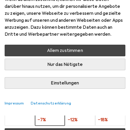
ring lug, Beschichtung
darüber hinaus nutzen, um dir personalisierte Angebote
Steckerkontakte: Zinn,
zu zeigen, unsere Webseite zu verbessern und gezielte
Verbindungstyp: Abgewinkel
Werbung auf unseren und anderen Webseiten oder Apps
anzuzeigen. Dazu können bestimmte Daten auch an
Preis in EUR inkl. MwSt.
Dritte und Werbepartner weitergegeben werden.
Bewertungen
Allem zustimmen
Nur das Nötigste
Zwischen Di, 11.8. und Do, 13.8. geliefert
Mehr als 10 Stück an Lager beim Lieferanten
Einstellungen
Lieferort angeben für genaue Lieferzeit
Impressum
1 Stück
Datenschutzerklärung
2 Stück
3 Stück
4 Stück
EUR
7,25
EUR
6,71
EUR
6,35
EUR
5,97
pro Stück
pro Stück
pro Stück
pro Stück
−
7
%
−
12
%
−
18
%