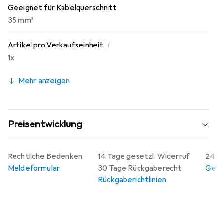
Geeignet für Kabelquerschnitt
35 mm²
i
Artikel pro Verkaufseinheit
1x
Mehr anzeigen
Preisentwicklung
Rechtliche Bedenken
14 Tage gesetzl. Widerruf
24 
Meldeformular
30 Tage Rückgaberecht
Gew
Rückgaberichtlinien