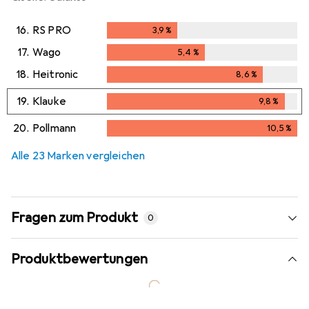
16.
RS PRO
3,9
%
3,9
%
17.
Wago
5,4
%
5,4
%
18.
Heitronic
8,6
%
8,6
%
19.
Klauke
9,8
%
9,8
%
20.
Pollmann
10,5
%
10,5
%
Alle 23 Marken vergleichen
Fragen zum Produkt
0
Produktbewertungen