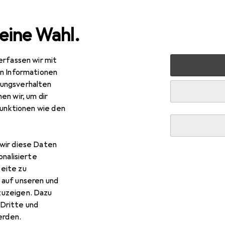
eine Wahl.
erfassen wir mit
markt + Garten
Elektrobedarf
Elektroinstallation
Ka
en Informationen
ungsverhalten
en wir, um dir
funktionen wie den
wir diese Daten
onalisierte
eite zu
 auf unseren und
zuzeigen. Dazu
Dritte und
rden.