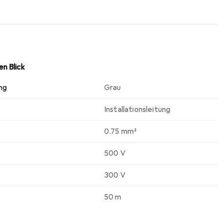
n Blick
ng
Grau
Installationsleitung
0.75 mm²
500 V
300 V
50 m