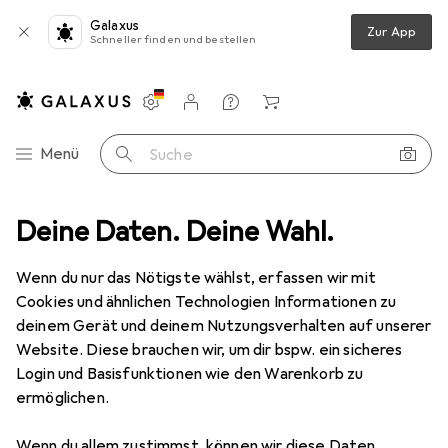
Galaxus
Zur App
Schneller finden und bestellen
Einstellungen
Kundenkonto
Vergleichslisten
Merklisten
Warenkorb
Navigation nach Kategorien
Menü
Suche
ktroinstallation
Deine Daten. Deine Wahl.
Kabelleitung
Lapp ÖLFLEX 110 H Steuerleitung
Wenn du nur das Nötigste wählst, erfassen wir mit
Cookies und ähnlichen Technologien Informationen zu
2 Bilder
deinem Gerät und deinem Nutzungsverhalten auf unserer
Website. Diese brauchen wir, um dir bspw. ein sicheres
EUR
160,17
EUR
1,61
/
1m
Login und Basisfunktionen wie den Warenkorb zu
Lapp
ÖLFLEX 110 H Steuerleitung
ermöglichen.
100 m
Wenn du allem zustimmst, können wir diese Daten