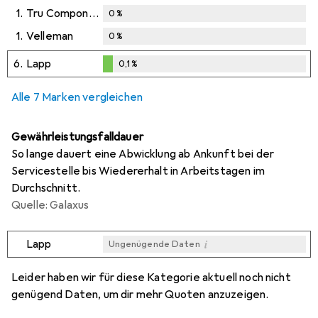
1.
Tru Components
0
%
1.
Velleman
0
%
6.
Lapp
0,1
%
0,1
%
Alle 7 Marken vergleichen
Gewährleistungsfalldauer
So lange dauert eine Abwicklung ab Ankunft bei der
Servicestelle bis Wiedererhalt in Arbeitstagen im
Durchschnitt.
Quelle: Galaxus
i
Lapp
Ungenügende Daten
i
i
i
i
Ungenügende Daten
Ungenügende Daten
Ungenügende Daten
Ungenügende Daten
Leider haben wir für diese Kategorie aktuell noch nicht
genügend Daten, um dir mehr Quoten anzuzeigen.