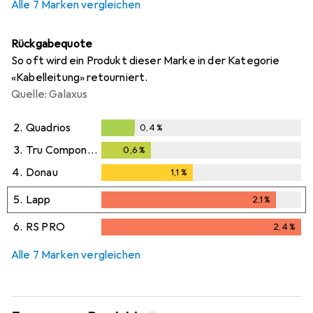
Alle 7 Marken vergleichen
Rückgabequote
So oft wird ein Produkt dieser Marke in der Kategorie
«Kabelleitung» retourniert.
Quelle: Galaxus
2.
Quadrios
0,4
%
0,4
%
3.
Tru Components
0,6
%
0,6
%
4.
Donau
1,1
%
1,1
%
5.
Lapp
2,1
%
2,1
%
6.
RS PRO
2,4
%
2,4
%
Alle 7 Marken vergleichen