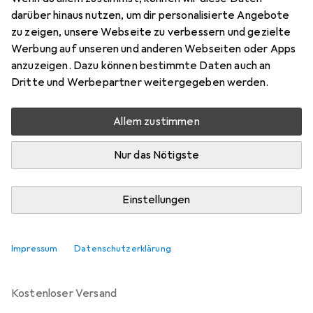
Preis in EUR inkl. MwSt.
darüber hinaus nutzen, um dir personalisierte Angebote
zu zeigen, unsere Webseite zu verbessern und gezielte
Bewertungen
Werbung auf unseren und anderen Webseiten oder Apps
anzuzeigen. Dazu können bestimmte Daten auch an
Dritte und Werbepartner weitergegeben werden.
Zwischen Mo, 24.8. und Mi, 26.8. geliefert
Allem zustimmen
8 Stück bestellt
Benachrichtigen, wenn schneller verfügbar
Nur das Nötigste
Lieferort angeben für genaue Lieferzeit
Einstellungen
In den Warenkorb
Impressum
Datenschutzerklärung
Vergleichen
Merken
kostenloser Versand