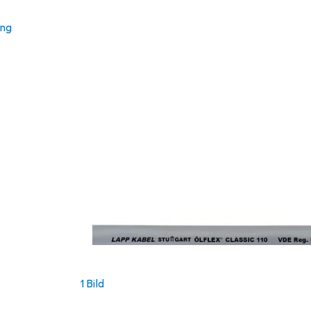
ung
1 Bild