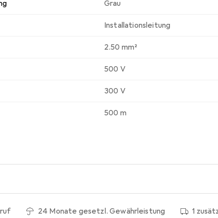
ng
Grau
Installationsleitung
2.50 mm²
500 V
300 V
500 m
ruf
24 Monate gesetzl. Gewährleistung
1 zusät