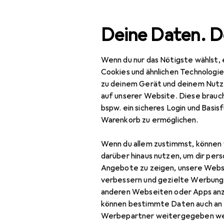
Suche
Deine Daten. D
Wenn du nur das Nötigste wählst, 
Navigation nach Kategorien
Gesamtsortiment
Bau
Gesamtsortiment
Cookies und ähnlichen Technologi
zu deinem Gerät und deinem Nutz
Baumarkt + Garten
auf unserer Website. Diese brauch
bspw. ein sicheres Login und Basis
Elektrobedarf
Warenkorb zu ermöglichen.
Elektroinstallation
Wenn du allem zustimmst, können 
Abzweigdose
darüber hinaus nutzen, um dir pers
Angebote zu zeigen, unsere Webs
Elektronikwerkzeug
verbessern und gezielte Werbung
anderen Webseiten oder Apps an
Kabelbinder
können bestimmte Daten auch an 
Kabelleitung
Werbepartner weitergegeben we