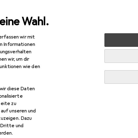
eine Wahl.
erfassen wir mit
markt + Garten
Elektrobedarf
Elektroinstallation
Ka
en Informationen
ungsverhalten
en wir, um dir
funktionen wie den
wir diese Daten
onalisierte
eite zu
 auf unseren und
zuzeigen. Dazu
Dritte und
rden.