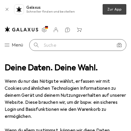
Galaxus
Zur App
Schneller finden und bestellen
Einstellungen
Kundenkonto
Vergleichslisten
Merklisten
Warenkorb
Navigation nach Kategorien
Menü
Suche
roinstallation
Deine Daten. Deine Wahl.
Kabelleitung
Lapp ÖLFLEX 135 CH Steuerleitung
Wenn du nur das Nötigste wählst, erfassen wir mit
Cookies und ähnlichen Technologien Informationen zu
2 Bilder
deinem Gerät und deinem Nutzungsverhalten auf unserer
Lapp
ÖLFLEX 135 CH Steuerleitung
Website. Diese brauchen wir, um dir bspw. ein sicheres
Login und Basisfunktionen wie den Warenkorb zu
100 m
ermöglichen.
Bewertungen
Wenn du allem zustimmst, können wir diese Daten