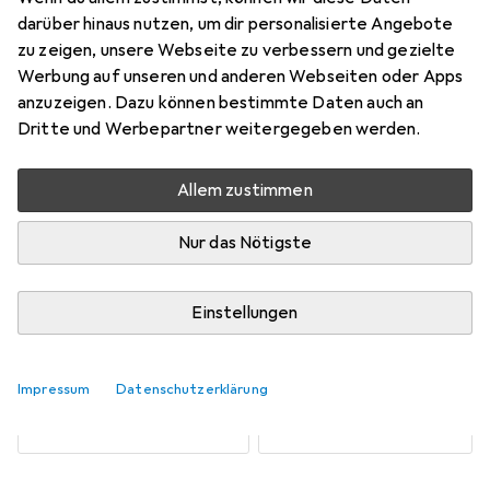
darüber hinaus nutzen, um dir personalisierte Angebote
zu zeigen, unsere Webseite zu verbessern und gezielte
Werbung auf unseren und anderen Webseiten oder Apps
Aktuell nicht lieferbar
anzuzeigen. Dazu können bestimmte Daten auch an
Benachrichtigen, wenn lieferbar
Dritte und Werbepartner weitergegeben werden.
Allem zustimmen
Vergleichen
Merken
Nur das Nötigste
i
Kostenloser Versand ab 30,–
Einstellungen
Kabelquerschnitt
2
Impressum
Datenschutzerklärung
0.50 mm²
0.75 mm²
EUR
194,73
EUR
222,75