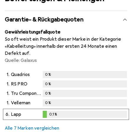
Garantie- & Rückgabequoten
Gewährleistungsfallquote
So oft weist ein Produkt dieser Marke in der Kategorie
«Kabelleitung» innerhalb der ersten 24 Monate einen
Defekt auf.
Quelle: Galaxus
1.
Quadrios
0
%
1.
RS PRO
0
%
1.
Tru Components
0
%
1.
Velleman
0
%
6.
Lapp
0,1
%
0,1
%
Alle 7 Marken vergleichen