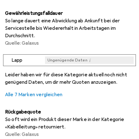
Gewährleistungsfalldauer
So lange dauert eine Abwicklung ab Ankunft bei der
Servicestelle bis Wiedererhalt in Arbeitstagen im
Durchschnitt.
Quelle: Galaxus
i
Lapp
Ungenügende Daten
i
i
i
i
Ungenügende Daten
Ungenügende Daten
Ungenügende Daten
Ungenügende Daten
Leider haben wir für diese Kategorie aktuell noch nicht
genügend Daten, um dir mehr Quoten anzuzeigen.
Alle 7 Marken vergleichen
Rückgabequote
So oft wird ein Produkt dieser Marke in der Kategorie
«Kabelleitung» retourniert.
Quelle: Galaxus