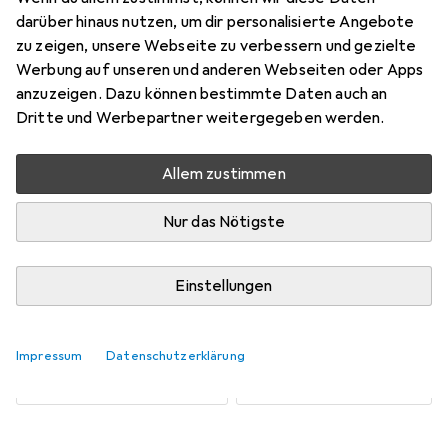
darüber hinaus nutzen, um dir personalisierte Angebote
zu zeigen, unsere Webseite zu verbessern und gezielte
Aktuell nicht lieferbar
Werbung auf unseren und anderen Webseiten oder Apps
anzuzeigen. Dazu können bestimmte Daten auch an
Benachrichtigen, wenn lieferbar
Dritte und Werbepartner weitergegeben werden.
Allem zustimmen
Vergleichen
Merken
Nur das Nötigste
i
Kostenloser Versand ab 30,–
Einstellungen
Anzahl Adern
2
2x
3x
Impressum
Datenschutzerklärung
EUR
112,68
EUR
336,92