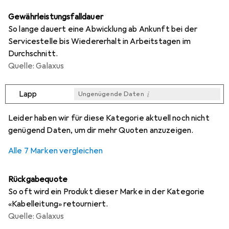
Gewährleistungsfalldauer
So lange dauert eine Abwicklung ab Ankunft bei der
Servicestelle bis Wiedererhalt in Arbeitstagen im
Durchschnitt.
Quelle: Galaxus
i
Lapp
Ungenügende Daten
i
i
i
i
Ungenügende Daten
Ungenügende Daten
Ungenügende Daten
Ungenügende Daten
Leider haben wir für diese Kategorie aktuell noch nicht
genügend Daten, um dir mehr Quoten anzuzeigen.
Alle 7 Marken vergleichen
Rückgabequote
So oft wird ein Produkt dieser Marke in der Kategorie
«Kabelleitung» retourniert.
Quelle: Galaxus