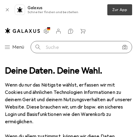
Galaxus
Zur App
Schneller finden und bestellen
Einstellungen
Kundenkonto
Vergleichslisten
Merklisten
Warenkorb
Navigation nach Kategorien
Menü
Suche
robedarf
Deine Daten. Deine Wahl.
Elektroinstallation
Kabelleitung
Lapp ÖLFLEX 150
Wenn du nur das Nötigste wählst, erfassen wir mit
Cookies und ähnlichen Technologien Informationen zu
1 Bild
deinem Gerät und deinem Nutzungsverhalten auf unserer
Lapp
ÖLFLEX 150
Website. Diese brauchen wir, um dir bspw. ein sicheres
Login und Basisfunktionen wie den Warenkorb zu
75 m
ermöglichen.
Bewertungen
Wenn du allem zustimmst, können wir diese Daten