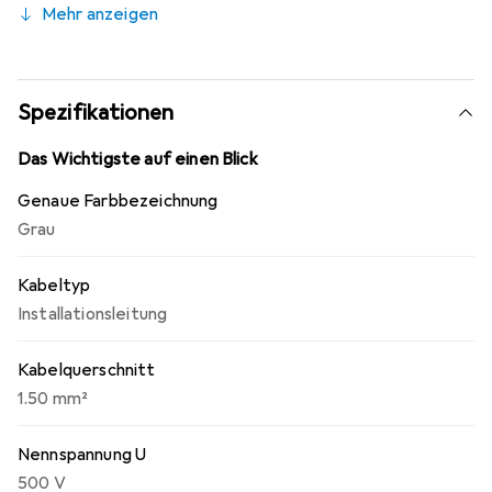
Mehr anzeigen
eingesetzt, jedoch nicht im Freien. Es eignet sich sowohl
für die feste Installation als auch für gelegentliche
flexible Anwendungen mit freier, nicht wiederkehrender
Bewegung ohne Zugbelastung oder Zwangsführung und
Spezifikationen
mittlerem mechanischen Stress.
Das Wichtigste auf einen Blick
Genaue Farbbezeichnung
Grau
Kabeltyp
Installationsleitung
Kabelquerschnitt
1.50 mm²
Nennspannung U
500 V