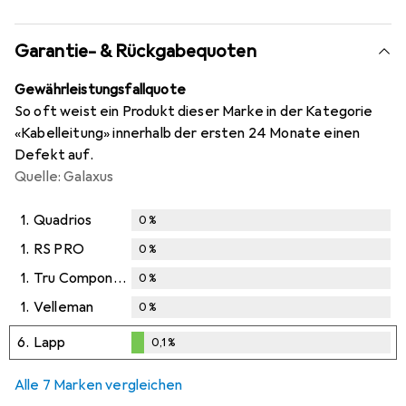
Garantie- & Rückgabequoten
Gewährleistungsfallquote
So oft weist ein Produkt dieser Marke in der Kategorie
«Kabelleitung» innerhalb der ersten 24 Monate einen
Defekt auf.
Quelle: Galaxus
1.
Quadrios
0
%
1.
RS PRO
0
%
1.
Tru Components
0
%
1.
Velleman
0
%
6.
Lapp
0,1
%
0,1
%
Alle 7 Marken vergleichen