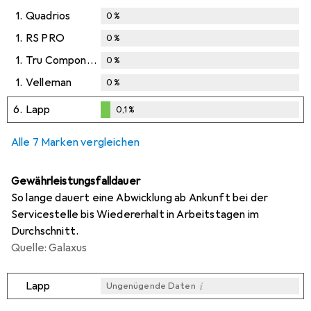
1.
Quadrios
0
%
1.
RS PRO
0
%
1.
Tru Components
0
%
1.
Velleman
0
%
6.
Lapp
0,1
%
0,1
%
Alle 7 Marken vergleichen
Gewährleistungsfalldauer
So lange dauert eine Abwicklung ab Ankunft bei der
Servicestelle bis Wiedererhalt in Arbeitstagen im
Durchschnitt.
Quelle: Galaxus
i
Lapp
Ungenügende Daten
i
i
i
i
Ungenügende Daten
Ungenügende Daten
Ungenügende Daten
Ungenügende Daten