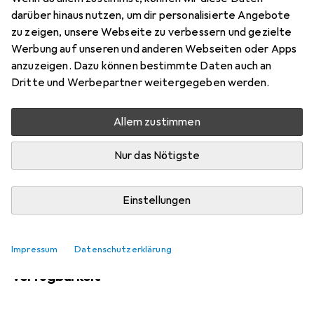
darüber hinaus nutzen, um dir personalisierte Angebote
zu zeigen, unsere Webseite zu verbessern und gezielte
Werbung auf unseren und anderen Webseiten oder Apps
Aktuell nicht lieferbar
anzuzeigen. Dazu können bestimmte Daten auch an
Benachrichtigen, wenn lieferbar
Dritte und Werbepartner weitergegeben werden.
Allem zustimmen
Vergleichen
Merken
Nur das Nötigste
i
Kostenloser Versand ab 30,–
Einstellungen
Impressum
Datenschutzerklärung
Ähnliche Produkte mit besserer
Verfügbarkeit