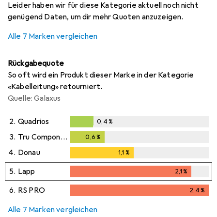
Leider haben wir für diese Kategorie aktuell noch nicht
genügend Daten, um dir mehr Quoten anzuzeigen.
Alle 7 Marken vergleichen
Rückgabequote
So oft wird ein Produkt dieser Marke in der Kategorie
«Kabelleitung» retourniert.
Quelle: Galaxus
2.
Quadrios
0,4
%
0,4
%
3.
Tru Components
0,6
%
0,6
%
4.
Donau
1,1
%
1,1
%
5.
Lapp
2,1
%
2,1
%
6.
RS PRO
2,4
%
2,4
%
Alle 7 Marken vergleichen