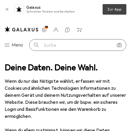
Galaxus
Zur App
Schneller finden und bestellen
Einstellungen
Kundenkonto
Vergleichslisten
Merklisten
Warenkorb
Navigation nach Kategorien
Menü
Suche
ktroinstallation
Deine Daten. Deine Wahl.
Kabelleitung
Lapp ÖLFLEX 400 Steuerleitung
Wenn du nur das Nötigste wählst, erfassen wir mit
Cookies und ähnlichen Technologien Informationen zu
3 Bilder
deinem Gerät und deinem Nutzungsverhalten auf unserer
Lapp
ÖLFLEX 400 Steuerleitung
Website. Diese brauchen wir, um dir bspw. ein sicheres
Login und Basisfunktionen wie den Warenkorb zu
50 m
ermöglichen.
Bewertungen
Wenn du allem zustimmst, können wir diese Daten