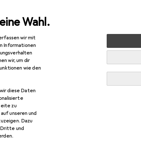
eine Wahl.
erfassen wir mit
 + Garten
Elektrobedarf
Elektroinstallation
Kabelle
en Informationen
ungsverhalten
en wir, um dir
funktionen wie den
wir diese Daten
onalisierte
eite zu
 auf unseren und
zuzeigen. Dazu
Dritte und
rden.