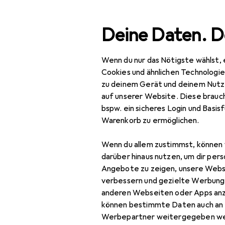
Suche
Deine Daten. D
Wenn du nur das Nötigste wählst, 
Navigation nach Kategorien
Gesamtsortiment
Baumarkt
Gesamtsortiment
Cookies und ähnlichen Technologi
zu deinem Gerät und deinem Nutz
Baumarkt + Garten
auf unserer Website. Diese brauch
bspw. ein sicheres Login und Basis
Elektrobedarf
Warenkorb zu ermöglichen.
Elektroinstallation
Wenn du allem zustimmst, können 
Abzweigdose
darüber hinaus nutzen, um dir pers
Angebote zu zeigen, unsere Webs
Elektronikwerkzeug
verbessern und gezielte Werbung
anderen Webseiten oder Apps an
Kabelbinder
können bestimmte Daten auch an 
Kabelleitung
Werbepartner weitergegeben we