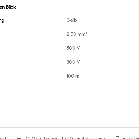
n Blick
ng
Gelb
2.50 mm²
500 V
300 V
100 m
ruf
24 Monate gesetzl. Gewährleistung
Rechtl