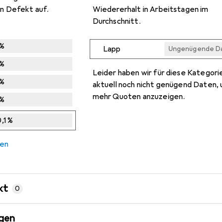
n Defekt auf.
Wiedererhalt in Arbeitstagen im
Durchschnitt.
%
Lapp
Ungenügende D
Ungenügende D
Ungenügende D
Ungenügende D
Ungenügende D
%
Leider haben wir für diese Kategori
%
aktuell noch nicht genügend Daten, 
mehr Quoten anzuzeigen.
%
,1
%
hen
kt
0
gen