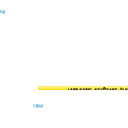
ung
1 Bild