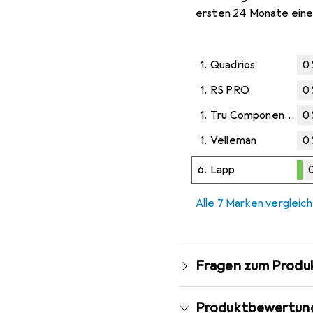
ersten 24 Monate eine
1.
Quadrios
0
1.
RS PRO
0
1.
Tru Components
0
1.
Velleman
0
6.
Lapp
0
0,1
%
Alle 7 Marken vergleic
Fragen zum Produ
Produktbewertun