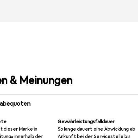
n & Meinungen
gabequoten
ote
Gewährleistungsfalldauer
t dieser Marke in
So lange dauert eine Abwicklung ab
itung» innerhalb der
Ankunft bei der Servicestelle bis