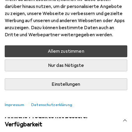
Bewertungen
darüber hinaus nutzen, um dir personalisierte Angebote
zu zeigen, unsere Webseite zu verbessern und gezielte
Werbung auf unseren und anderen Webseiten oder Apps
anzuzeigen. Dazu können bestimmte Daten auch an
Aktuell nicht lieferbar
Dritte und Werbepartner weitergegeben werden.
Benachrichtigen, wenn lieferbar
Allem zustimmen
Vergleichen
Merken
Nur das Nötigste
i
Kostenloser Versand ab 30,–
Einstellungen
Impressum
Datenschutzerklärung
Ähnliche Produkte mit besserer
Verfügbarkeit