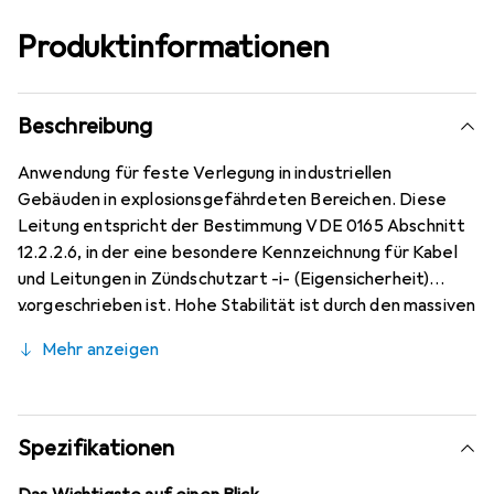
Produktinformationen
Beschreibung
Anwendung für feste Verlegung in industriellen
Gebäuden in explosionsgefährdeten Bereichen. Diese
Leitung entspricht der Bestimmung VDE 0165 Abschnitt
12.2.2.6, in der eine besondere Kennzeichnung für Kabel
und Leitungen in Zündschutzart -i- (Eigensicherheit)
vorgeschrieben ist. Hohe Stabilität ist durch den massiven
Kupferleiter in Verbindung mit der besonderen
Mehr anzeigen
Mantelmischung auf PVC-Basis gewährleistet. Zusätzlich
sind die Kupferleiter mit einem Abschirmgeflecht aus
verzinnten Cu-Drähten und einer Bewicklung mit
isolierender Kunststoff-Folie umwickelt.
Spezifikationen