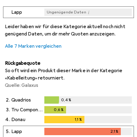
i
Lapp
Ungenügende Daten
i
i
i
i
Ungenügende Daten
Ungenügende Daten
Ungenügende Daten
Ungenügende Daten
Leider haben wir für diese Kategorie aktuell noch nicht
genügend Daten, um dir mehr Quoten anzuzeigen.
Alle 7 Marken vergleichen
Rückgabequote
So oft wird ein Produkt dieser Marke in der Kategorie
«Kabelleitung» retourniert.
Quelle: Galaxus
2.
Quadrios
0,4
%
0,4
%
3.
Tru Components
0,6
%
0,6
%
4.
Donau
1,1
%
1,1
%
5.
Lapp
2,1
%