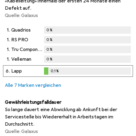
«Kabelleitung» innerhalb der ersten 24 Monate einen
Defekt auf.
Quelle: Galaxus
1.
Quadrios
0
%
1.
RS PRO
0
%
1.
Tru Components
0
%
1.
Velleman
0
%
6.
Lapp
0,1
%
0,1
%
Alle 7 Marken vergleichen
Gewährleistungsfalldauer
So lange dauert eine Abwicklung ab Ankunft bei der
Servicestelle bis Wiedererhalt in Arbeitstagen im
Durchschnitt.
Quelle: Galaxus