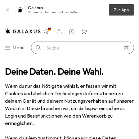
Galaxus
Zur App
Schneller finden und bestellen
Einstellungen
Kundenkonto
Vergleichslisten
Merklisten
Warenkorb
Navigation nach Kategorien
Menü
Suche
tallation
Deine Daten. Deine Wahl.
Kabelleitung
Lapp ÖLFLEX EB CY Installationsleitung
Wenn du nur das Nötigste wählst, erfassen wir mit
Cookies und ähnlichen Technologien Informationen zu
2 Bilder
deinem Gerät und deinem Nutzungsverhalten auf unserer
Lapp
ÖLFLEX EB CY
Website. Diese brauchen wir, um dir bspw. ein sicheres
Installationsleitung
Login und Basisfunktionen wie den Warenkorb zu
ermöglichen.
100 m
Wenn du allem zustimmst, können wir diese Daten