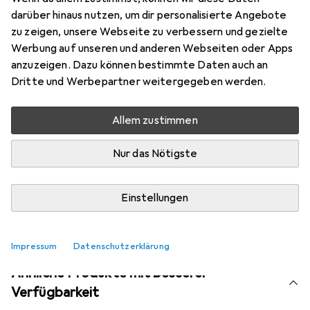
Bewertungen
darüber hinaus nutzen, um dir personalisierte Angebote
zu zeigen, unsere Webseite zu verbessern und gezielte
Werbung auf unseren und anderen Webseiten oder Apps
anzuzeigen. Dazu können bestimmte Daten auch an
Aktuell nicht lieferbar
Dritte und Werbepartner weitergegeben werden.
Benachrichtigen, wenn lieferbar
Allem zustimmen
Vergleichen
Merken
Nur das Nötigste
i
Kostenloser Versand ab 30,–
Einstellungen
Impressum
Datenschutzerklärung
Ähnliche Produkte mit besserer
Verfügbarkeit