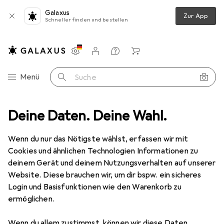
Galaxus
Zur App
Schneller finden und bestellen
Einstellungen
Kundenkonto
Vergleichslisten
Merklisten
Warenkorb
Navigation nach Kategorien
Menü
Suche
llation
Deine Daten. Deine Wahl.
Kabelleitung
Lapp ÖLFLEX HEAT 205 MC SilikonLeitung
Wenn du nur das Nötigste wählst, erfassen wir mit
Cookies und ähnlichen Technologien Informationen zu
2 Bilder
deinem Gerät und deinem Nutzungsverhalten auf unserer
Website. Diese brauchen wir, um dir bspw. ein sicheres
EUR
719,05
Login und Basisfunktionen wie den Warenkorb zu
Lapp
ÖLFLEX HEAT 205 MC
ermöglichen.
SilikonLeitung
Wenn du allem zustimmst, können wir diese Daten