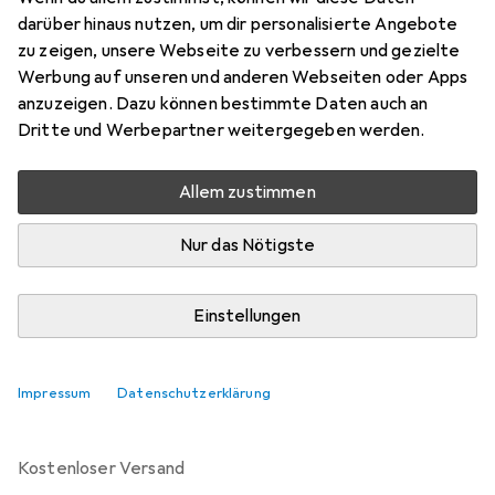
Preis in EUR inkl. MwSt.
darüber hinaus nutzen, um dir personalisierte Angebote
zu zeigen, unsere Webseite zu verbessern und gezielte
Bewertungen
Werbung auf unseren und anderen Webseiten oder Apps
anzuzeigen. Dazu können bestimmte Daten auch an
Dritte und Werbepartner weitergegeben werden.
Zwischen Mo, 24.8. und Mi, 26.8. geliefert
Allem zustimmen
1 Stück bestellt
Benachrichtigen, wenn schneller verfügbar
Nur das Nötigste
Lieferort angeben für genaue Lieferzeit
Einstellungen
In den Warenkorb
Impressum
Datenschutzerklärung
Vergleichen
Merken
kostenloser Versand