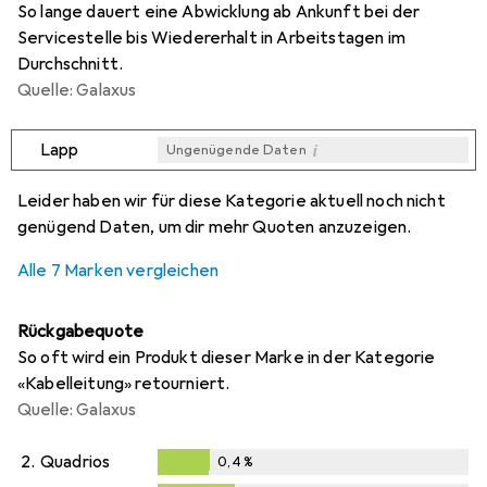
So lange dauert eine Abwicklung ab Ankunft bei der
Servicestelle bis Wiedererhalt in Arbeitstagen im
Durchschnitt.
Quelle: Galaxus
i
Lapp
Ungenügende Daten
i
i
i
i
Ungenügende Daten
Ungenügende Daten
Ungenügende Daten
Ungenügende Daten
Leider haben wir für diese Kategorie aktuell noch nicht
genügend Daten, um dir mehr Quoten anzuzeigen.
Alle 7 Marken vergleichen
Rückgabequote
So oft wird ein Produkt dieser Marke in der Kategorie
«Kabelleitung» retourniert.
Quelle: Galaxus
2.
Quadrios
0,4
%
0,4
%