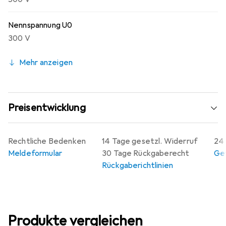
Nennspannung U0
300 V
Mehr anzeigen
Preisentwicklung
Rechtliche Bedenken
14 Tage gesetzl. Widerruf
24 
Meldeformular
30 Tage Rückgaberecht
Gew
Rückgaberichtlinien
Produkte vergleichen