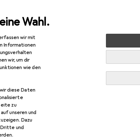
eine Wahl.
erfassen wir mit
markt + Garten
Elektrobedarf
Elektroinstallation
Ka
en Informationen
ungsverhalten
en wir, um dir
funktionen wie den
wir diese Daten
onalisierte
eite zu
 auf unseren und
zuzeigen. Dazu
Dritte und
rden.