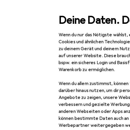
Suche
Deine Daten. D
Wenn du nur das Nötigste wählst, 
Navigation nach Kategorien
Gesamtsortiment
Bau
Gesamtsortiment
Cookies und ähnlichen Technologi
zu deinem Gerät und deinem Nutz
Baumarkt + Garten
auf unserer Website. Diese brauch
bspw. ein sicheres Login und Basis
Elektrobedarf
Warenkorb zu ermöglichen.
Elektroinstallation
Wenn du allem zustimmst, können 
Abzweigdose
darüber hinaus nutzen, um dir pers
Angebote zu zeigen, unsere Webs
Elektronikwerkzeug
verbessern und gezielte Werbung
anderen Webseiten oder Apps an
Kabelbinder
können bestimmte Daten auch an 
Kabelleitung
Werbepartner weitergegeben we