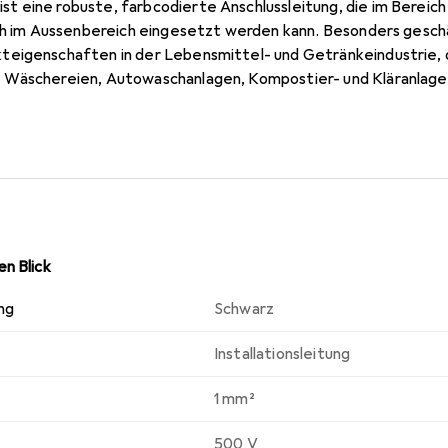
 eine robuste, farbcodierte Anschlussleitung, die im Berei
uch im Aussenbereich eingesetzt werden kann. Besonders gesc
eigenschaften in der Lebensmittel- und Getränkeindustrie, 
 Wäschereien, Autowaschanlagen, Kompostier- und Kläranlagen
g gegen ständige Reinigungsvorgänge mit Dampfstrahlern.
n Blick
ng
Schwarz
Installationsleitung
1 mm²
500 V