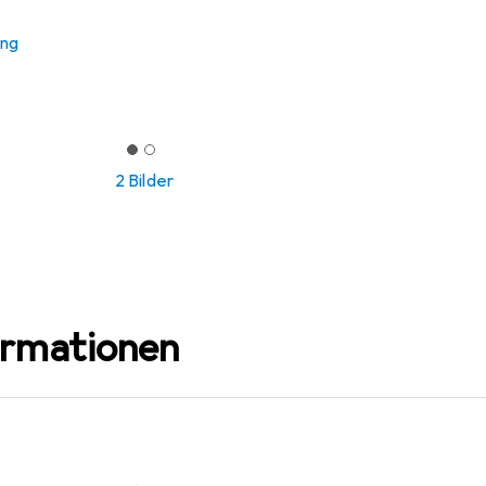
ung
2 Bilder
ormationen