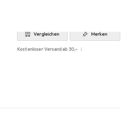
Aktuell nicht lieferbar
Benachrichtigen, wenn lieferbar
Vergleichen
Merken
i
Kostenloser Versand ab 30,–