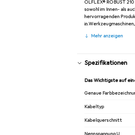
ÖLFLEX® ROBUST 210 ist
sowohl im Innen- als a
hervorragenden Produkt
in Werkzeugmaschinen,
resistent und langlebi
Mehr anzeigen
Spezifikationen
Das Wichtigste auf eine
Genaue Farbbezeichnu
Kabeltyp
Kabelquerschnitt
Nennspannung U