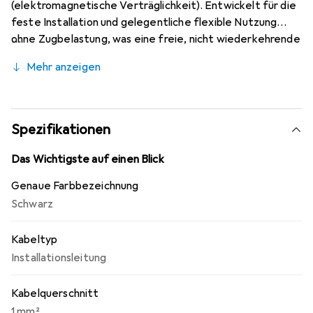
(elektromagnetische Verträglichkeit). Entwickelt für die
feste Installation und gelegentliche flexible Nutzung
ohne Zugbelastung, was eine freie, nicht wiederkehrende
Bewegung ermöglicht. Kann im Freien verwendet
Mehr anzeigen
werden, wobei der Temperaturbereich zu beachten ist,
und ist für die direkte Verlegung im Erdreich geeignet.
Hohe elektrische Sicherheit durch eine Prüfspannung von
4 kV. Flammhemmend gemäss IEC 60332, UV- und
Spezifikationen
witterungsbeständig.
Das Wichtigste auf einen Blick
Genaue Farbbezeichnung
Schwarz
Kabeltyp
Installationsleitung
Kabelquerschnitt
1 mm²