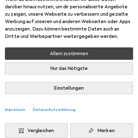
darüber hinaus nutzen, um dir personalisierte Angebote
100 m
zu zeigen, unsere Webseite zu verbessern und gezielte
Preis in EUR inkl. MwSt.
Werbung auf unseren und anderen Webseiten oder Apps
anzuzeigen. Dazu können bestimmte Daten auch an
Dritte und Werbepartner weitergegeben werden.
Bewertungen
Allem zustimmen
Zwischen Di, 25.8. und Do, 27.8. geliefert
Nur das Nötigste
Mehr als 10 Stück bestellt
Benachrichtigen, wenn schneller verfügbar
Einstellungen
Lieferort angeben für genaue Lieferzeit
Impressum
Datenschutzerklärung
In den Warenkorb
Vergleichen
Merken