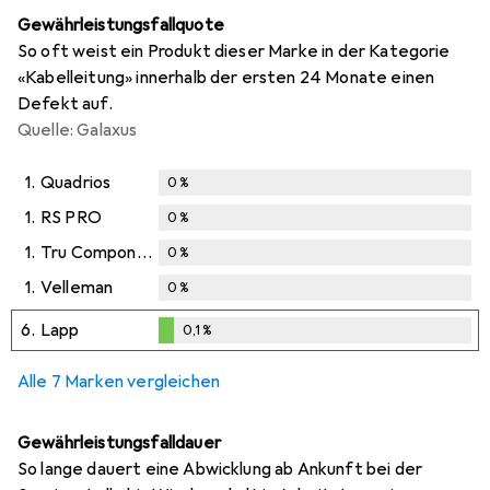
Gewährleistungsfallquote
So oft weist ein Produkt dieser Marke in der Kategorie
«Kabelleitung» innerhalb der ersten 24 Monate einen
Defekt auf.
Quelle: Galaxus
1.
Quadrios
0
%
1.
RS PRO
0
%
1.
Tru Components
0
%
1.
Velleman
0
%
6.
Lapp
0,1
%
0,1
%
Alle 7 Marken vergleichen
Gewährleistungsfalldauer
So lange dauert eine Abwicklung ab Ankunft bei der