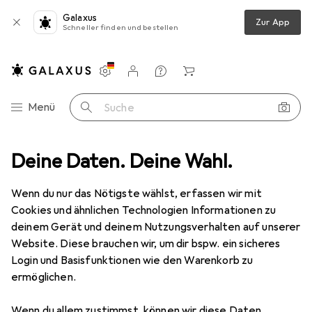
Galaxus
Zur App
Schneller finden und bestellen
Einstellungen
Kundenkonto
Vergleichslisten
Merklisten
Warenkorb
Navigation nach Kategorien
Menü
Suche
on
Deine Daten. Deine Wahl.
Kabelleitung
Lapp ÖLFLEX110CYBLACK06/1kVSteuerleitung
Wenn du nur das Nötigste wählst, erfassen wir mit
Cookies und ähnlichen Technologien Informationen zu
2 Bilder
deinem Gerät und deinem Nutzungsverhalten auf unserer
Website. Diese brauchen wir, um dir bspw. ein sicheres
EUR
351,59
EUR
3,51
/
1m
Login und Basisfunktionen wie den Warenkorb zu
Lapp
ermöglichen.
ÖLFLEX110CYBLACK06/1kVSteuerleit
ung
Wenn du allem zustimmst, können wir diese Daten