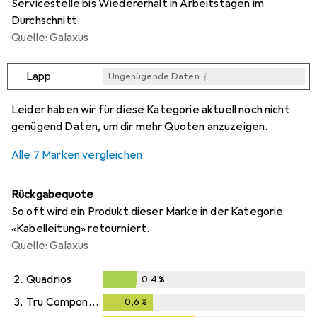
Servicestelle bis Wiedererhalt in Arbeitstagen im
Durchschnitt.
Quelle: Galaxus
i
Lapp
Ungenügende Daten
i
i
i
i
Ungenügende Daten
Ungenügende Daten
Ungenügende Daten
Ungenügende Daten
Leider haben wir für diese Kategorie aktuell noch nicht
genügend Daten, um dir mehr Quoten anzuzeigen.
Alle 7 Marken vergleichen
Rückgabequote
So oft wird ein Produkt dieser Marke in der Kategorie
«Kabelleitung» retourniert.
Quelle: Galaxus
2.
Quadrios
0,4
%
0,4
%
3.
Tru Components
0,6
%
0,6
%