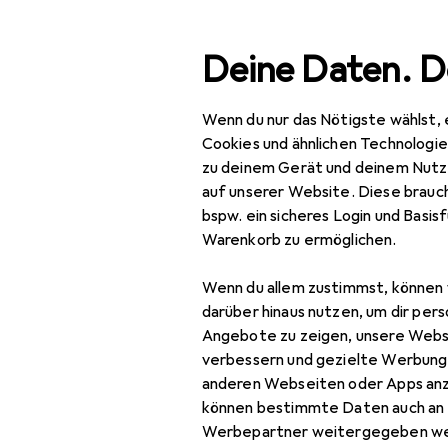
Suche
Deine Daten. D
Wenn du nur das Nötigste wählst, 
Navigation nach Kategorien
Gesamtsortiment
Bau
Gesamtsortiment
Cookies und ähnlichen Technologi
zu deinem Gerät und deinem Nutz
Baumarkt + Garten
auf unserer Website. Diese brauch
bspw. ein sicheres Login und Basis
Elektrobedarf
Warenkorb zu ermöglichen.
Elektroinstallation
Wenn du allem zustimmst, können 
Abzweigdose
darüber hinaus nutzen, um dir pers
Angebote zu zeigen, unsere Webs
Elektronikwerkzeug
verbessern und gezielte Werbung
anderen Webseiten oder Apps an
Kabelbinder
können bestimmte Daten auch an 
Kabelleitung
Werbepartner weitergegeben we