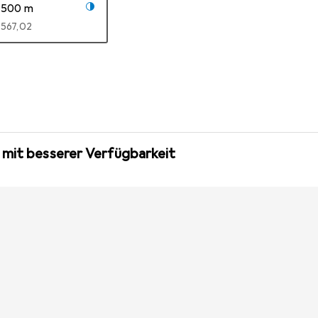
500 m
EUR
567,02
 mit besserer Verfügbarkeit