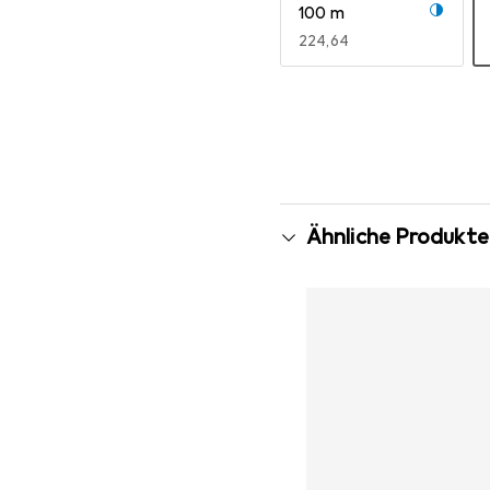
100 m
EUR
224,64
Mehr anzeigen
Ähnliche Produkte