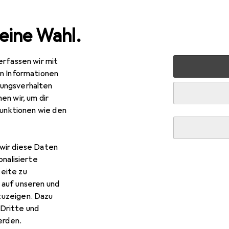
eine Wahl.
erfassen wir mit
markt + Garten
Elektrobedarf
Elektroinstallation
Ka
en Informationen
ungsverhalten
en wir, um dir
funktionen wie den
wir diese Daten
onalisierte
eite zu
 auf unseren und
zuzeigen. Dazu
Dritte und
rden.