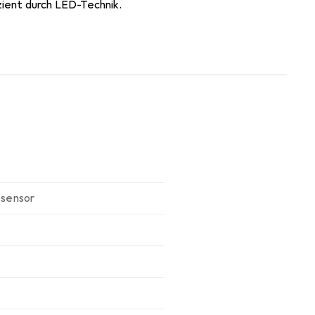
zient durch LED-Technik.
ar ist.Technische Ausstattung:
ang enthalten).
sensor