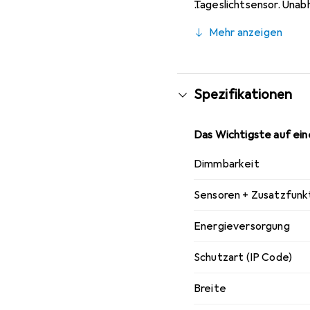
Tageslichtsensor. Unab
Anwendungsgebiete: Aus
Mehr anzeigen
Inklusive Montageschra
Spezifikationen
Das Wichtigste auf eine
Dimmbarkeit
Sensoren + Zusatzfunk
Energieversorgung
Schutzart (IP Code)
Breite