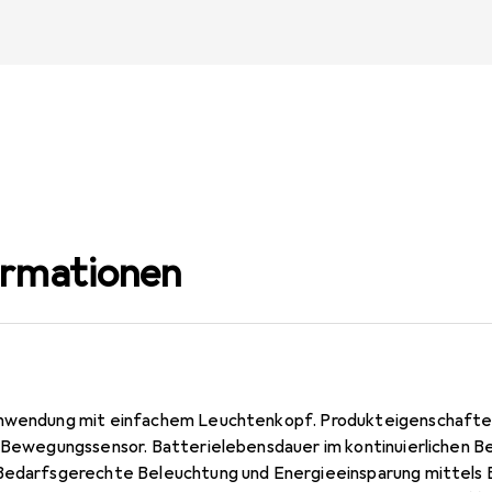
ormationen
nwendung mit einfachem Leuchtenkopf. Produkteigenschaften: 
 Bewegungssensor. Batterielebensdauer im kontinuierlichen Betr
 Bedarfsgerechte Beleuchtung und Energieeinsparung mittels