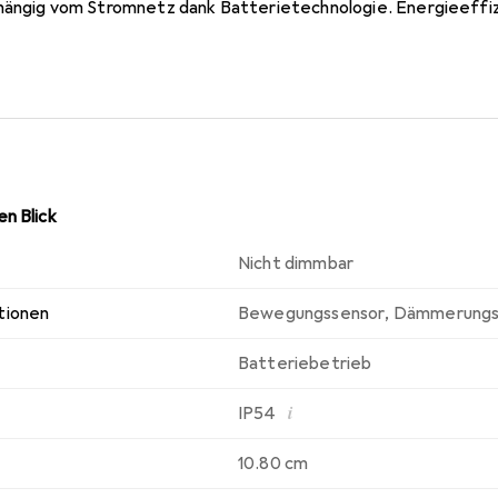
hängig vom Stromnetz dank Batterietechnologie. Energieeffi
senbereiche. Bereiche, in denen kein Stromanschluss verfügb
uben und Dübel. Benötigte Batterien: 4xD (nicht im Lieferumf
n Blick
Nicht dimmbar
tionen
Bewegungssensor
,
Dämmerungs
Batteriebetrieb
i
IP54
10.80 cm