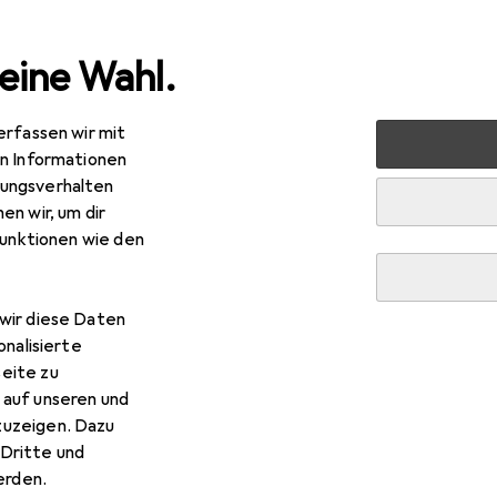
eine Wahl.
erfassen wir mit
markt + Garten
Garteneinrichtung
Gartenbeleuchtung
en Informationen
ungsverhalten
en wir, um dir
funktionen wie den
wir diese Daten
onalisierte
eite zu
 auf unseren und
zuzeigen. Dazu
Dritte und
rden.