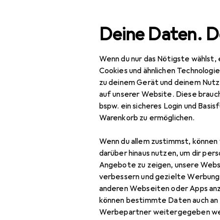
Suche
Deine Daten. D
Wenn du nur das Nötigste wählst, 
Navigation nach Kategorien
Gesamtsortiment
Bau
Gesamtsortiment
Cookies und ähnlichen Technologi
zu deinem Gerät und deinem Nutz
Baumarkt + Garten
auf unserer Website. Diese brauch
bspw. ein sicheres Login und Basis
Garteneinrichtung
Warenkorb zu ermöglichen.
Gartenaccessoires
Wenn du allem zustimmst, können 
Gartenbeleuchtung
darüber hinaus nutzen, um dir pers
Angebote zu zeigen, unsere Webs
Gartenbodenbelag
verbessern und gezielte Werbung
anderen Webseiten oder Apps an
Gartenhaus +
können bestimmte Daten auch an 
Gartenschrank
Werbepartner weitergegeben we