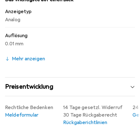
edelsteingelagertem Messwerk sorgen für Langlebigkeit
Anzeigetyp
und Genauigkeit. Das Fühlhebelmessgerät ist ideal für
Analog
Rundlaufprüfungen, Innenmessungen sowie zur Prüfung
der Parallelität und Ebenheit von Werkstücken geeignet.
Auflösung
0.01 mm
Mehr anzeigen
Preisentwicklung
Rechtliche Bedenken
14 Tage gesetzl. Widerruf
24 
Meldeformular
30 Tage Rückgaberecht
Gew
Rückgaberichtlinien