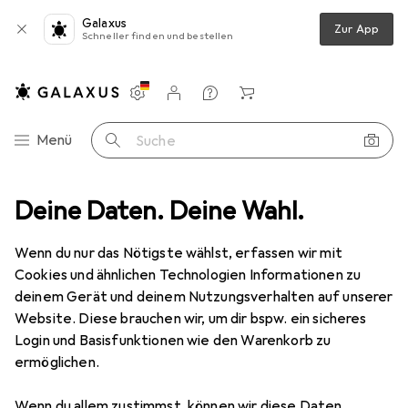
Galaxus
Zur App
Schneller finden und bestellen
Einstellungen
Kundenkonto
Vergleichslisten
Merklisten
Warenkorb
Navigation nach Kategorien
Menü
Suche
Messuhr + Messschraube
Deine Daten. Deine Wahl.
Mahr Fühlhebelmessgerät Martest 800
Wenn du nur das Nötigste wählst, erfassen wir mit
Cookies und ähnlichen Technologien Informationen zu
6 Bilder
deinem Gerät und deinem Nutzungsverhalten auf unserer
Website. Diese brauchen wir, um dir bspw. ein sicheres
EUR
178,22
Login und Basisfunktionen wie den Warenkorb zu
Mahr
Fühlhebelmessgerät Martest
ermöglichen.
800
Wenn du allem zustimmst, können wir diese Daten