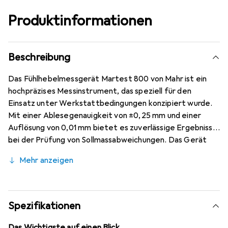
Produktinformationen
Beschreibung
Das Fühlhebelmessgerät Martest 800 von Mahr ist ein
hochpräzises Messinstrument, das speziell für den
Einsatz unter Werkstattbedingungen konzipiert wurde.
Mit einer Ablesegenauigkeit von ±0,25 mm und einer
Auflösung von 0,01 mm bietet es zuverlässige Ergebnisse
bei der Prüfung von Sollmassabweichungen. Das Gerät
verfügt über ein robustes, mattverchromtes
Mehr anzeigen
Schutzgehäuse, das Korrosionsschutz bietet und das
Eindringen von Flüssigkeiten verhindert. Der drehbare
Zifferblatt und der schwenkbare, auswechselbare
Messtaster mit Hartmetallkugel ermöglichen eine
Spezifikationen
flexible Handhabung und präzise Messungen. Die
Stossgeschützte Bauweise und die Verwendung von
Das Wichtigste auf einen Blick