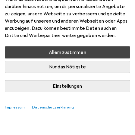
Preis in EUR inkl. MwSt.
darüber hinaus nutzen, um dir personalisierte Angebote
zu zeigen, unsere Webseite zu verbessern und gezielte
Bewertungen
Werbung auf unseren und anderen Webseiten oder Apps
4
anzuzeigen. Dazu können bestimmte Daten auch an
Dritte und Werbepartner weitergegeben werden.
Zwischen Fr, 14.8. und Sa, 15.8. geliefert
Allem zustimmen
Nur 2 Stück an Lager beim Lieferanten
Lieferort angeben für genaue Lieferzeit
Nur das Nötigste
In den Warenkorb
Einstellungen
Vergleichen
Merken
Impressum
Datenschutzerklärung
kostenloser Versand