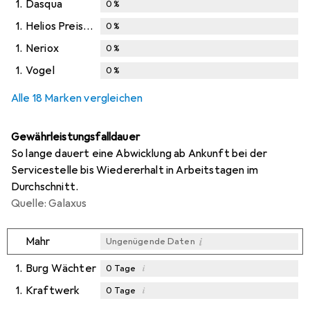
1.
Dasqua
0
%
1.
Helios Preisser
0
%
1.
Neriox
0
%
1.
Vogel
0
%
Alle 18 Marken vergleichen
Gewährleistungsfalldauer
So lange dauert eine Abwicklung ab Ankunft bei der
Servicestelle bis Wiedererhalt in Arbeitstagen im
Durchschnitt.
Quelle: Galaxus
i
Mahr
Ungenügende Daten
1.
Burg Wächter
i
0
Tage
1.
Kraftwerk
i
0
Tage
i
i
Ungenügende Daten
Ungenügende Daten