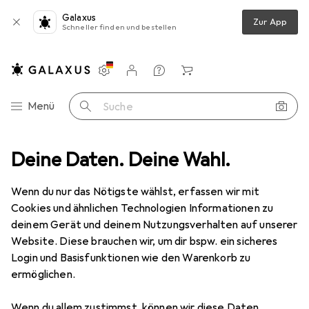
Galaxus
Zur App
Schneller finden und bestellen
Einstellungen
Kundenkonto
Vergleichslisten
Merklisten
Warenkorb
Navigation nach Kategorien
Menü
Suche
hre
Deine Daten. Deine Wahl.
Mahr Messschieber MarCal 16 EWR IP67 Tiefenmass rechteckig
Wenn du nur das Nötigste wählst, erfassen wir mit
Cookies und ähnlichen Technologien Informationen zu
4 Bilder
deinem Gerät und deinem Nutzungsverhalten auf unserer
Website. Diese brauchen wir, um dir bspw. ein sicheres
EUR
173,92
Login und Basisfunktionen wie den Warenkorb zu
Mahr
Messschieber MarCal 16 EWR
ermöglichen.
IP67 Tiefenmass rechteckig
Wenn du allem zustimmst, können wir diese Daten