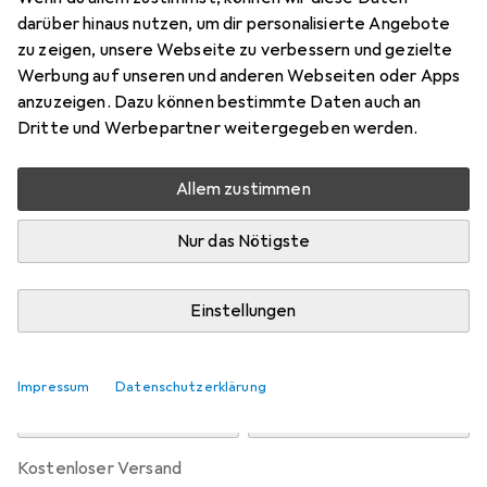
Preis in EUR inkl. MwSt.
darüber hinaus nutzen, um dir personalisierte Angebote
zu zeigen, unsere Webseite zu verbessern und gezielte
Marke
Bewertungen
Werbung auf unseren und anderen Webseiten oder Apps
Mehr von Mahr
anzuzeigen. Dazu können bestimmte Daten auch an
Dritte und Werbepartner weitergegeben werden.
Zwischen Fr, 14.8. und Fr, 21.8. geliefert
Allem zustimmen
10 Stück an Lager beim Lieferanten
Benachrichtigen, wenn schneller verfügbar
Nur das Nötigste
Lieferort angeben für genaue Lieferzeit
Einstellungen
In den Warenkorb
Impressum
Datenschutzerklärung
Vergleichen
Merken
kostenloser Versand