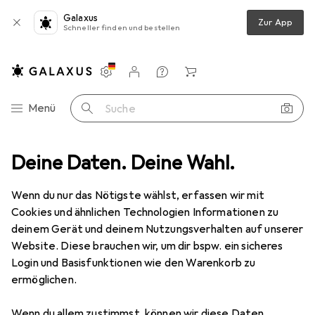
Galaxus
Zur App
Schneller finden und bestellen
Einstellungen
Kundenkonto
Vergleichslisten
Merklisten
Warenkorb
Navigation nach Kategorien
Menü
Suche
sswerkzeug
Deine Daten. Deine Wahl.
Messuhr + Messschraube
Mahr Messuhr MarCator
Wenn du nur das Nötigste wählst, erfassen wir mit
Cookies und ähnlichen Technologien Informationen zu
2 Bilder
deinem Gerät und deinem Nutzungsverhalten auf unserer
Website. Diese brauchen wir, um dir bspw. ein sicheres
EUR
258,52
Login und Basisfunktionen wie den Warenkorb zu
Mahr
Messuhr MarCator
ermöglichen.
Preis in EUR inkl. MwSt.
Wenn du allem zustimmst, können wir diese Daten