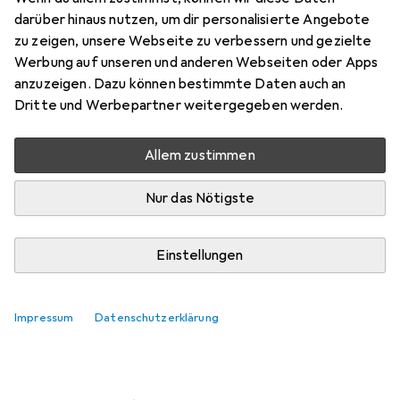
darüber hinaus nutzen, um dir personalisierte Angebote
Bewertungen
zu zeigen, unsere Webseite zu verbessern und gezielte
1
Werbung auf unseren und anderen Webseiten oder Apps
anzuzeigen. Dazu können bestimmte Daten auch an
Dritte und Werbepartner weitergegeben werden.
Zwischen Fr, 14.8. und Sa, 15.8. geliefert
Nur 1 Stück an Lager beim Lieferanten
Allem zustimmen
Lieferort angeben für genaue Lieferzeit
Nur das Nötigste
In den Warenkorb
Einstellungen
Vergleichen
Merken
kostenloser Versand
Impressum
Datenschutzerklärung