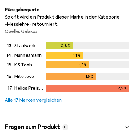
Rückgabequote
So oft wird ein Produkt dieser Marke in der Kategorie
«Messlehre» retourniert.
Quelle: Galaxus
13.
Stahlwerk
0,8
%
0,8
%
14.
Mannesmann
1,1
%
1,1
%
15.
KS Tools
1,3
%
1,3
%
16.
Mitutoyo
1,5
%
1,5
%
17.
Helios Preisser
2,5
%
2,5
%
Alle 17 Marken vergleichen
Fragen zum Produkt
0