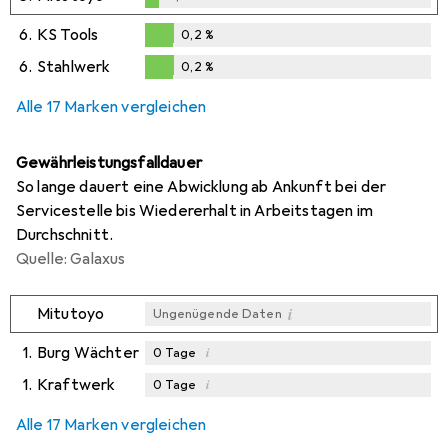
0,1
%
6.
KS Tools
0,2
%
0,2
%
6.
Stahlwerk
0,2
%
0,2
%
Alle 17 Marken vergleichen
Gewährleistungsfalldauer
So lange dauert eine Abwicklung ab Ankunft bei der
Servicestelle bis Wiedererhalt in Arbeitstagen im
Durchschnitt.
Quelle: Galaxus
i
Mitutoyo
Ungenügende Daten
1.
Burg Wächter
i
0
Tage
1.
Kraftwerk
i
0
Tage
i
i
Ungenügende Daten
Ungenügende Daten
Alle 17 Marken vergleichen