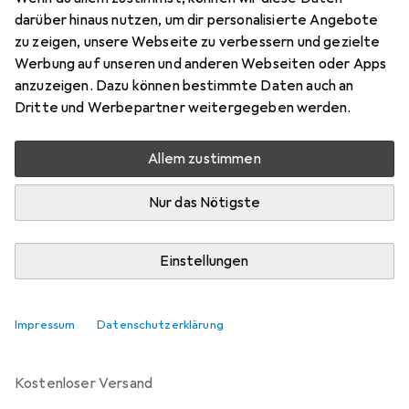
Preis in EUR inkl. MwSt.
darüber hinaus nutzen, um dir personalisierte Angebote
zu zeigen, unsere Webseite zu verbessern und gezielte
Bewertungen
Werbung auf unseren und anderen Webseiten oder Apps
anzuzeigen. Dazu können bestimmte Daten auch an
Dritte und Werbepartner weitergegeben werden.
Zwischen Do, 20.8. und Do, 27.8. geliefert
Allem zustimmen
Nur 4 Stück an Lager beim Lieferanten
Benachrichtigen, wenn schneller verfügbar
Nur das Nötigste
Lieferort angeben für genaue Lieferzeit
Einstellungen
In den Warenkorb
Impressum
Datenschutzerklärung
Vergleichen
Merken
kostenloser Versand