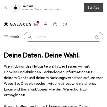
Galaxus
Zur App
Schneller finden und bestellen
Einstellungen
Kundenkonto
Vergleichslisten
Merklisten
Warenkorb
Navigation nach Kategorien
Menü
Suche
rkstatt
Deine Daten. Deine Wahl.
Messwerkzeug
Messlehre
Mitutoyo Messschieber
Wenn du nur das Nötigste wählst, erfassen wir mit
Cookies und ähnlichen Technologien Informationen zu
3 Bilder
deinem Gerät und deinem Nutzungsverhalten auf unserer
Website. Diese brauchen wir, um dir bspw. ein sicheres
EUR
1706,98
Login und Basisfunktionen wie den Warenkorb zu
Mitutoyo
Messschieber
ermöglichen.
100 cm
Wenn du allem zustimmst, können wir diese Daten