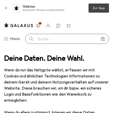
Galaxus
Zur App
Schneller finden und bestellen
Einstellungen
Kundenkonto
Vergleichslisten
Merklisten
Warenkorb
Navigation nach Kategorien
Menü
Suche
Messwerkzeug
Deine Daten. Deine Wahl.
Messuhr + Messschraube
Mitutoyo Mikrometer
Wenn du nur das Nötigste wählst, erfassen wir mit
Cookies und ähnlichen Technologien Informationen zu
5 Bilder
deinem Gerät und deinem Nutzungsverhalten auf unserer
Website. Diese brauchen wir, um dir bspw. ein sicheres
EUR
405,99
Login und Basisfunktionen wie den Warenkorb zu
Mitutoyo
Mikrometer
ermöglichen.
Preis in EUR inkl. MwSt.
Wenn du allem zustimmst, können wir diese Daten