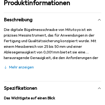
Produktinformationen
Beschreibung
Die digitale Bügelmessschraube von Mitutoyo ist ein
präzises Messinstrument, das für Anwendungen in der
Fertigung und Qualitätssicherung konzipiert wurde. Mit
einem Messbereich von 25 bis 50 mm und einer
Ablesegenauigkeit von 0,001 mm bietet sie eine
herausragende Genauigkeit, die den Anforderungen der
Norm ISO 3611 entspricht. Die Messflächen sind mit
Mehr anzeigen
Hartmetall bestückt, geschliffen und feinstgeläppt, was
eine hohe Langlebigkeit und Zuverlässigkeit
gewährleistet. Die grosse LCD-Anzeige mit einer
Ziffernhöhe von 7,5 mm ermöglicht ein schnelles und
Spezifikationen
fehlerfreies Ablesen der Werte. Zudem verfügt die
Messschraube über eine Datenausgangsfunktion, die eine
Das Wichtigste auf einen Blick
einfache Integration in digitale Messsysteme ermöglicht.