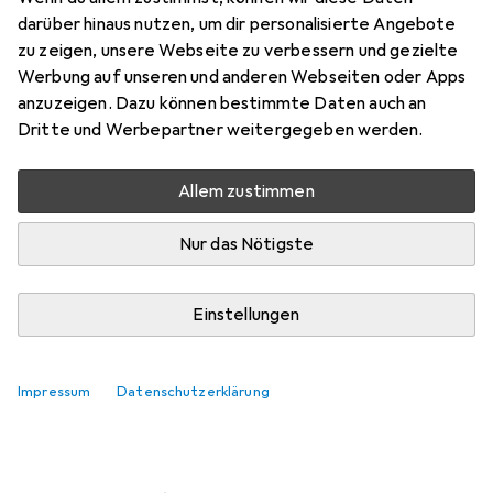
darüber hinaus nutzen, um dir personalisierte Angebote
Bewertungen
zu zeigen, unsere Webseite zu verbessern und gezielte
2
Werbung auf unseren und anderen Webseiten oder Apps
anzuzeigen. Dazu können bestimmte Daten auch an
Dritte und Werbepartner weitergegeben werden.
Zwischen Fr, 14.8. und Sa, 15.8. geliefert
Nur 1 Stück an Lager beim Lieferanten
Allem zustimmen
Lieferort angeben für genaue Lieferzeit
Nur das Nötigste
In den Warenkorb
Einstellungen
Vergleichen
Merken
kostenloser Versand
Impressum
Datenschutzerklärung